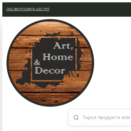
052 580172
0876 430 797