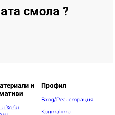
ата смола ?
атериали и
Профил
умативи
Вход/Регистрация
и Хоби
Контакти
али