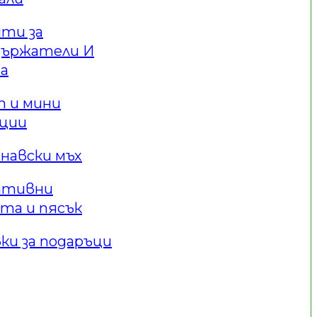
ти за
държатели И
а
 и мини
ации
навски мъх
ативни
та и пясък
ки за подаръци