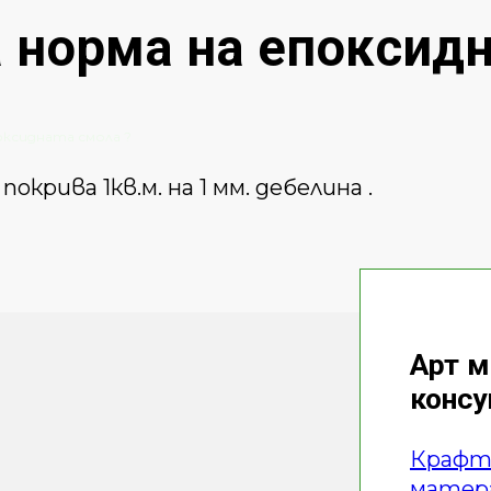
а норма на епоксидн
оксидната смола ?
покрива 1кв.м. на 1 мм. дебелина .
Арт м
конс
Крафт 
матер