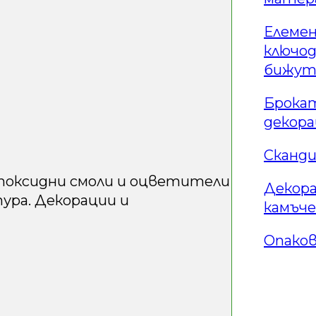
Елемен
ключо
бижут
Брокат
декор
Сканди
Епоксидни смоли и оцветители
Декор
тура. Декорации и
камъче
Опаков