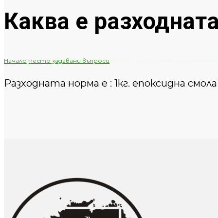
Каква е разходнат
Начало
/
Често задавани въпроси
/
Каква е разходната норма на еп
Разходната норма е : 1кг. епоксидна смола 