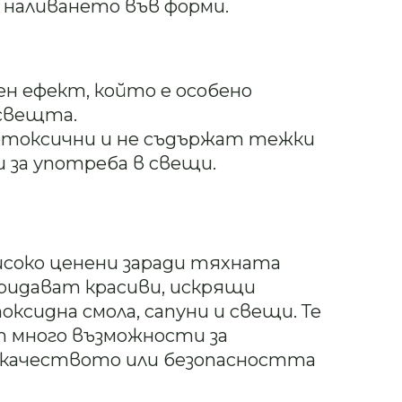
 наливането във форми.
ен ефект, който е особено
 свещта.
етоксични и не съдържат тежки
и за употреба в свещи.
исоко ценени заради тяхната
ридават красиви, искрящи
ксидна смола, сапуни и свещи. Те
ят много възможности за
 качеството или безопасността