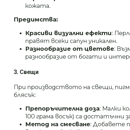
кожата.
Предимства:
Красиви визуални ефекти
: Пер
правят всеки сапун уникален.
Разнообразие от цветове
: Въ
разнообразие от богати и интер
3. Свещи
При производството на свещи, пиг
блясък:
Препоръчителна доза
: Малки к
100 грама восък) са достатъчни 
Метод на смесване
: Добавете 