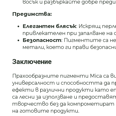
восък и разбъркайте добре преди
Предимства:
Елегантен блясък
: Искрящ перл
привлекателен при запалване на
Безопасност
: Пигментите са н
метали, което ги прави безопасн
Заключение
Прахообразните пигменти Mica са в
универсалност и способността да п
ефекти в различни продукти като епо
са лесни за използване и предостав
творчество без да компрометират
на готовите продукти.