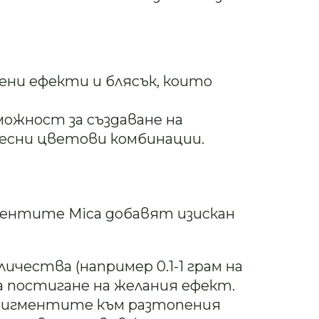
лени ефекти и блясък, които
зможност за създаване на
есни цветови комбинации.
ментите Mica добавят изискан
оличества (например 0.1-1 грам на
за постигане на желания ефект.
пигментите към разтопения