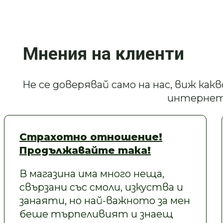
Мнения на клиенти
Не се доверявай само на нас, виж ка
интернет
Страхотно отношение!
Продължавайте така!
В магазина има много неща,
свързани със смоли, изкуства и
занаяти, но най-важното за мен
беше търпеливият и знаещ