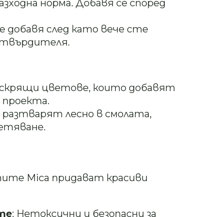
азходна норма. Добавя се според
е добавя след като вече сте
 втвърдителя.
 искрящи цветове, които добавят
 проекта.
 разтварят лесно в смолата,
етяване.
тите Mica придават красиви
те
: Нетоксични и безопасни за