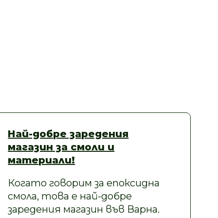
Най-добре заредения
магазин за смоли и
материали!
Когато говорим за епоксидна
смола, това е най-добре
заредения магазин във Варна.