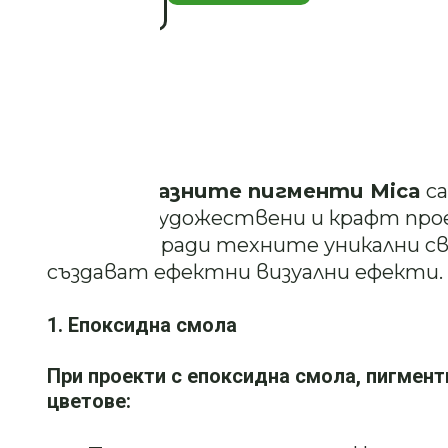
RED/PURPLE/BLUE-
5г
Описание
Прахообразните пигменти Mica
са
различни художествени и крафт прое
и свещи заради техните уникални с
създават ефектни визуални ефекти.
1. Епоксидна смола
При проекти с епоксидна смола, пигмент
цветове: