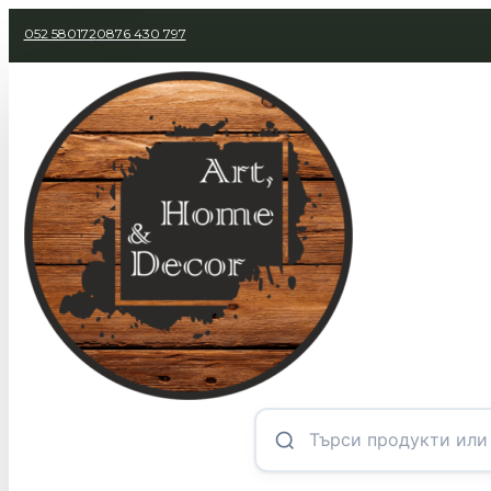
052 580172
0876 430 797