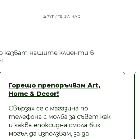
ДРУГИТЕ ЗА НАС
кво казват нашите клиенти в
!
Горещо препоръчвам Art,
Home & Decor!
Свързах се с магазина по
телефона с молба за съвет как
и каква епоксидна смола бих
могъл да използвам, за да