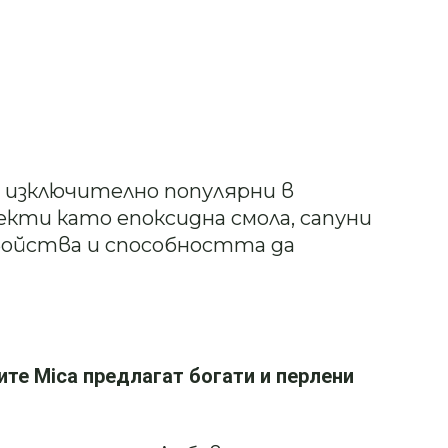
 изключително популярни в
кти като епоксидна смола, сапуни
войства и способността да
ите Mica предлагат богати и перлени