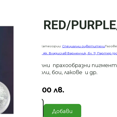
8623- RED/PURPLE
Каталожен номер:
Категории:
Специални оцветители
Тагове
картата) гр. Варна, жк. Владислав Варненчик, бл. 11, Партер (
Професионални прахообразни пигменти
различни смоли, бои, лакове и др.
4.09
€
/ 8.00 лв.
количество
за
Добави
8623-