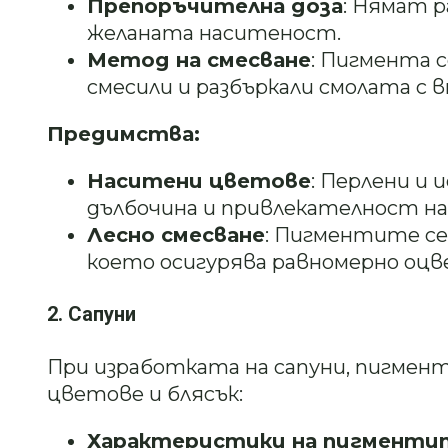
Препоръчителна доза
: Нямат р
желаната наситеност.
Метод на смесване
: Пигмента с
смесили и разбъркали смолата с
Предимства:
Наситени цветове
: Перлени и
дълбочина и привлекателност на
Лесно смесване
: Пигментите се
което осигурява равномерно оцв
2. Сапуни
При изработката на сапуни, пигмен
цветове и блясък:
Характеристики на пигменти