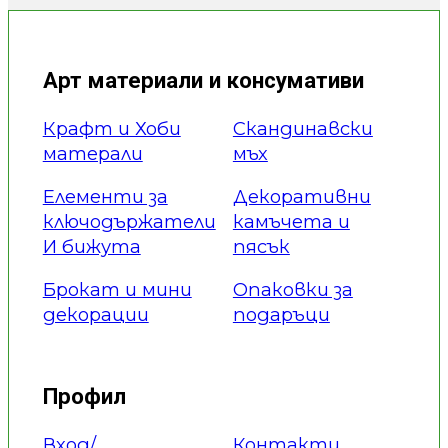
Арт материали и консумативи
Крафт и Хоби
Скандинавски
матерали
мъх
Елементи за
Декоративни
ключодържатели
камъчета и
И бижута
пясък
Брокат и мини
Опаковки за
декорации
подаръци
Профил
Вход/
Контакти