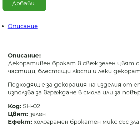
за
Добави
декорация
зелен
холограмен
микс
Описание
–
SH-
02
Описание:
Декоративен брокат в свеж зелен цвят 
частици, блестящи люспи и леки декорат
Подходящ е за декорация на изделия от еп
използва за вграждане в смола или за пов
Код:
SH-02
Цвят:
зелен
Ефект:
холограмен брокатен микс със з