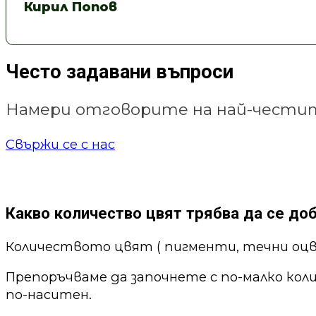
Кирил Попов
Често задавани въпроси
Намери отговорите на най-честит
Свържи се с нас
Какво количество цвят трябва да се до
Количеството цвят ( пигменти, течни оцв
Препоръчваме да започнете с по-малко кол
по-наситен.