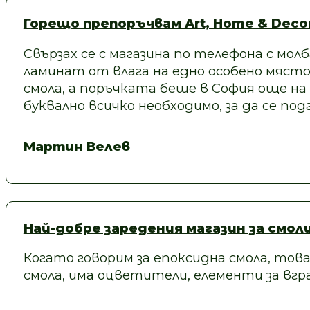
Горещо препоръчвам Art, Home & Decor
Свързах се с магазина по телефона с молб
ламинат от влага на едно особено място
смола, а поръчката беше в София още на
буквално всичко необходимо, за да се под
Мартин Велев
Най-добре заредения магазин за смол
Когато говорим за епоксидна смола, това
смола, има оцветители, елементи за вгра