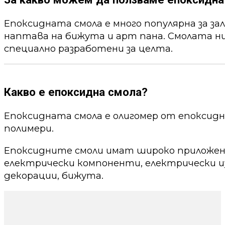
Епоксидната смола е много популярна за за
наптава на бижута и арт пана. Смолата ни
специално разработени за целта.
Какво е епоксидна смола?
Епоксидната смола е олигомер от епоксид
полимери.
Епоксидните смоли имат широко приложени
електрически компоненти, електрически из
декорации, бижута.