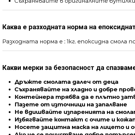
Съхранявайте в оригиналните бутилки
Каква е разходната норма на епоксидна
Разходната норма е : 1кг. епоксидна смола пок
Какви мерки за безопасност да спазвам
Дръжте смолата далеч от деца
Съхранявайте на хладно и добре про
Контейнера трябва да е плътно зат
Пазете от източници на запалване
Не вдишвайте изпаренията на смол
Избягвайте контакт с очите и кожа
Носете защитна маска на лицето и о
Ако не се почустване добре потърс