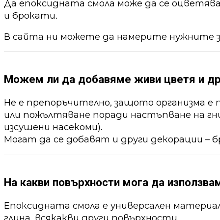
Да епоксидната смола може да се оцветя
и брокати.
В сайта ни можете да намерите нужните 
Можем ли да добавяме живи цветя и др
Не е препоръчително, защото организма е 
или пожълтяване поради настъпване на гни
изсушени насекоми).
Могат да се добавят и други декорации – б
На какви повърхности мога да използва
Епоксидната смола е универсален материал,
глина, всякакви други повърхности.