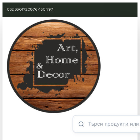
052 580172
0876 430 797