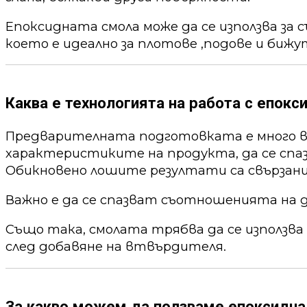
Епоксидната смола може да се използва за 
което е идеално за плотове ,подове и бижу
Каква е технологията на работа с епокс
Предварителната подготовката е много ва
характеристиките на продукта, да се спа
Обикновено лошите резултати са свързани
Важно е да се спазват съотношенията на 
Също така, смолата трябва да се използва
след добавяне на втвърдителя.
За какво можем да ползваме епоксидна