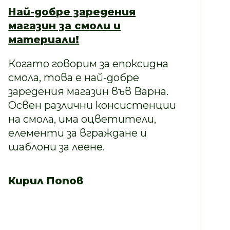
Най-добре заредения
магазин за смоли и
материали!
Когато говорим за епоксидна
смола, това е най-добре
заредения магазин във Варна.
Освен различни консистенции
на смола, има оцветители,
елементи за вграждане и
шаблони за леене.
Кирил Попов