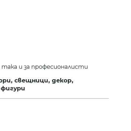
 така и за професионалисти
ри, свещници, декор,
 фигури