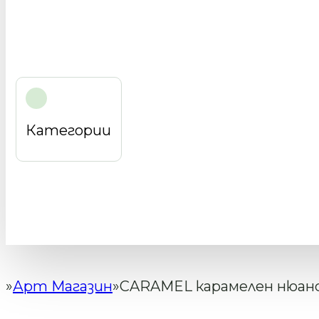
Категории
Арт Магазин
CARAMEL карамелен нюан
Начало