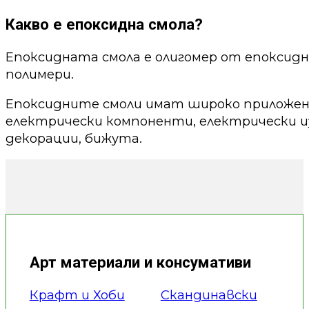
Какво е епоксидна смола?
Епоксидната смола е олигомер от епоксид
полимери.
Епоксидните смоли имат широко приложени
електрически компоненти, електрически из
декорации, бижута.
Арт материали и консумативи
Крафт и Хоби
Скандинавски