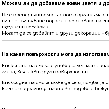
Можем ли да добавяме живи цветя и др
Не е препоръчително, защото организма е 
или пожълтяване поради настъпване на гни
изсушени насекоми).
Могат да се добавят и други декорации – б
На какви повърхности мога да използва
Епоксидната смола е универсален материал,
глина, всякакви други повърхности.
Епоксидната смола може да се използва за 
което е идеално за плотове ,подове и бижу