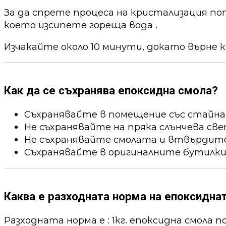
За да спрете процеса на кристализация по
което изсипете гореща вода .
Изчакайте около 10 минути, докато върне к
Как да се съхранява епоксидна смола?
Съхранявайте в помещение със стайна
Не съхранявайте на пряка слънчева све
Не съхранявайте смолата и втвърдител
Съхранявайте в оригиналните бутилки
Каква е разходната норма на епоксидна
Разходната норма е : 1кг. епоксидна смола пок