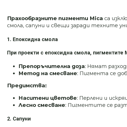
Прахообразните пигменти Mica
са изкл
смола, сапуни и свещи заради техните у
1. Епоксидна смола
При проекти с епоксидна смола, пигментите M
Препоръчителна доза
: Нямат разхо
Метод на смесване
: Пигмента се до
Предимства:
Наситени цветове
: Перлени и искр
Лесно смесване
: Пигментите се раз
2. Сапуни