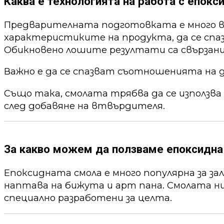
Каква е технологията на работа с епокс
Предварителната подготовката е много ва
характеристиките на продукта, да се спа
Обикновено лошите резултати са свързани
Важно е да се спазват съотношенията на 
Също така, смолата трябва да се използва
след добавяне на втвърдителя.
За какво можем да ползваме епоксидна
Епоксидната смола е много популярна за за
наптава на бижута и арт пана. Смолата ни
специално разработени за целта.