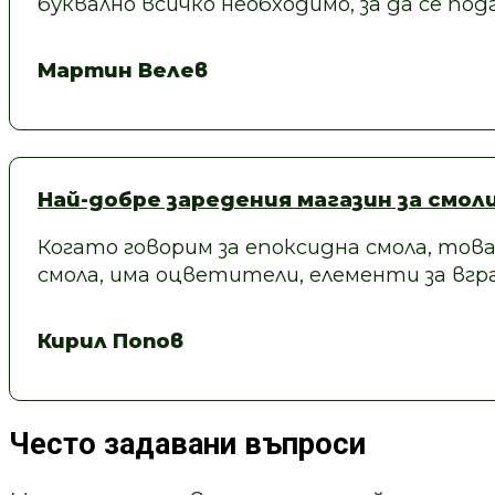
буквално всичко необходимо, за да се под
Мартин Велев
Най-добре заредения магазин за смол
Когато говорим за епоксидна смола, това
смола, има оцветители, елементи за вгра
Кирил Попов
Често задавани въпроси