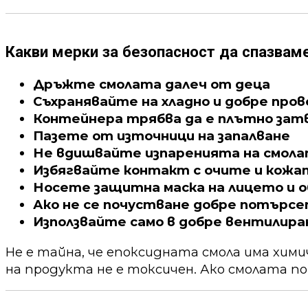
Какви мерки за безопасност да спазвам
Дръжте смолата далеч от деца
Съхранявайте на хладно и добре про
Контейнера трябва да е плътно зат
Пазете от източници на запалване
Не вдишвайте изпаренията на смол
Избягвайте контакт с очите и кожа
Носете защитна маска на лицето и о
Ако не се почустване добре потърс
Използвайте само в добре вентилира
Не е тайна, че епоксидната смола има хим
на продукта не е токсичен. Ако смолата по