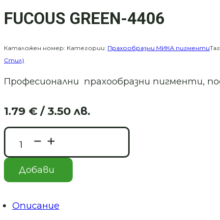
FUCOUS GREEN-4406
Каталожен номер:
Категории:
Прахообразни МИКА пигменти
Та
Стил)
Професионални прахообразни пигменти, подх
1.79
€
/ 3.50 лв.
Original
Текущата
price
цена
количество
was:
е:
за
3.58 €
1.79 €
FUCOUS
/
/
GREEN-
Добави
4406
7.00 лв..
3.50 лв..
Описание