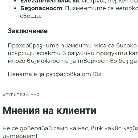
Елегантен блясък
: Искрящ перлен е
Безопасност
: Пигментите са нетокс
свещи.
Заключение
Прахообразните пигменти Mica са високо
искрящи ефекти в различни продукти като
много възможности за творчество без д
Цената е за разфасовка от 10г
ДРУГИТЕ ЗА НАС
Мнения на клиенти
Не се доверявай само на нас, виж какво ка
интернет!