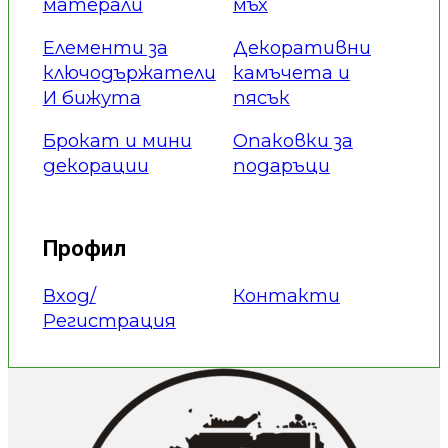
матерали
мъх
Елементи за
Декоративни
ключодържатели
камъчета и
И бижута
пясък
Брокат и мини
Опаковки за
декорации
подаръци
Профил
Вход/
Контакти
Регистрация