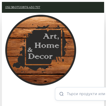
052 580172
0876 430 797