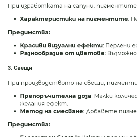
При изработката на сапуни, пигментите 
Характеристики на пигментите
: 
Предимства:
Красиви визуални ефекти
: Перлени 
Разнообразие от цветове
: Възможн
3. Свещи
При производството на свещи, пигментит
Препоръчителна доза
: Малки количе
желания ефект.
Метод на смесване
: Добавете пигм
Предимства: