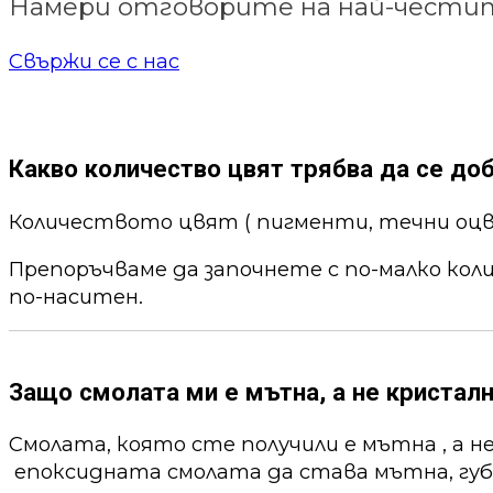
Намери отговорите на най-честит
Свържи се с нас
Какво количество цвят трябва да се до
Количеството цвят ( пигменти, течни оцв
Препоръчваме да започнете с по-малко кол
по-наситен.
Защо смолата ми е мътна, а не кристалн
Смолата, която сте получили е мътна , а н
епоксидната смолата да става мътна, губи