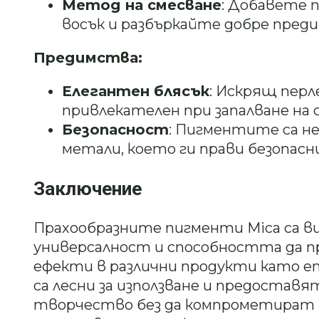
Метод на смесване
: Добавете 
восък и разбъркайте добре преди
Предимства:
Елегантен блясък
: Искрящ перл
привлекателен при запалване на
Безопасност
: Пигментите са н
метали, което ги прави безопасн
Заключение
Прахообразните пигменти Mica са в
универсалност и способността да п
ефекти в различни продукти като епо
са лесни за използване и предостав
творчество без да компрометират