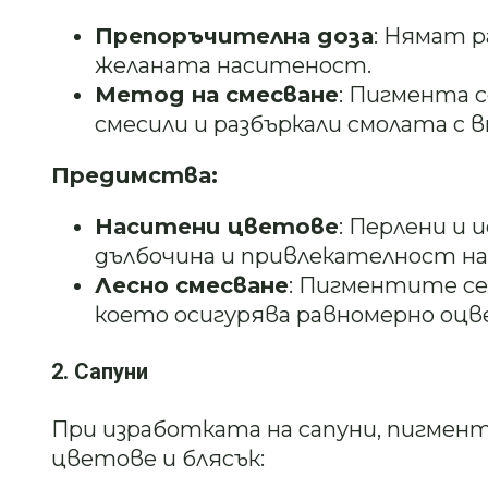
Препоръчителна доза
: Нямат р
желаната наситеност.
Метод на смесване
: Пигмента с
смесили и разбъркали смолата с
Предимства:
Наситени цветове
: Перлени и
дълбочина и привлекателност на
Лесно смесване
: Пигментите се
което осигурява равномерно оцв
2. Сапуни
При изработката на сапуни, пигмен
цветове и блясък: