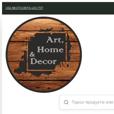
052 580172
0876 430 797