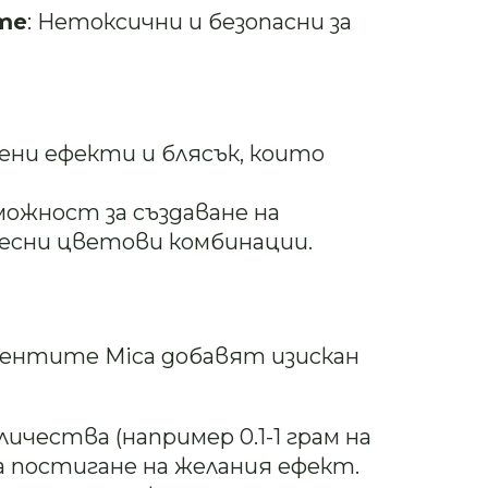
те
: Нетоксични и безопасни за
лени ефекти и блясък, които
зможност за създаване на
есни цветови комбинации.
ментите Mica добавят изискан
оличества (например 0.1-1 грам на
за постигане на желания ефект.