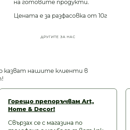
на готовите продукти.
Цената е за разфасовка от 10г
ДРУГИТЕ ЗА НАС
кво казват нашите клиенти в
!
Горещо препоръчвам Art,
Home & Decor!
Свързах се с магазина по