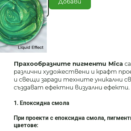
за
Добави
Мика
Пигмент
GOLDEN
GREEN
#
Описание
01
Прахообразните пигменти Mica
са
различни художествени и крафт прое
и свещи заради техните уникални с
създават ефектни визуални ефекти.
1. Епоксидна смола
При проекти с епоксидна смола, пигмент
цветове: