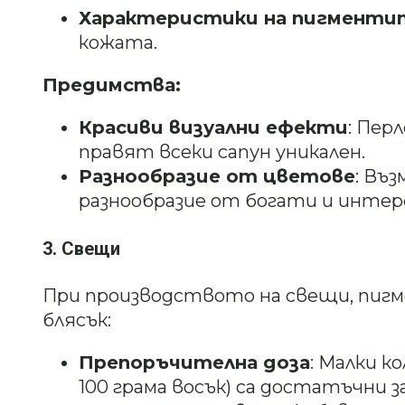
Характеристики на пигменти
кожата.
Предимства:
Красиви визуални ефекти
: Пер
правят всеки сапун уникален.
Разнообразие от цветове
: Въ
разнообразие от богати и интер
3. Свещи
При производството на свещи, пиг
блясък:
Препоръчителна доза
: Малки к
100 грама восък) са достатъчни 