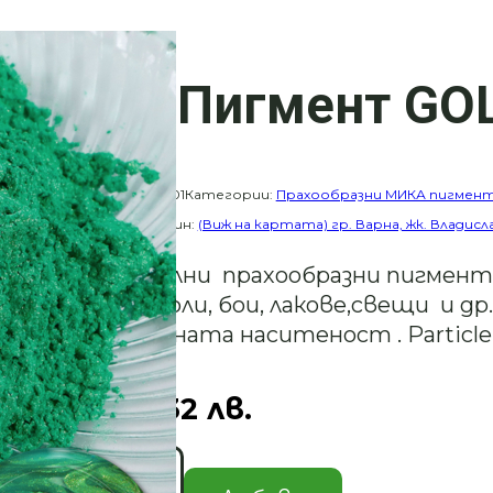
Мика Пигмент GOL
Каталожен номер:
01
Категории:
Прахообразни МИКА пигмен
свещ
Купи от магазин:
(Виж на картата) гр. Варна, жк. Владисл
Професионални прахообразни пигменти
различни смоли, бои, лакове,свещи и др.
според желаната наситеност . Particle 
1.70
€
/ 3.32 лв.
количество