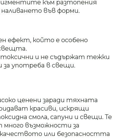
пигментите към разтопения
 наливането във форми.
ен ефект, който е особено
 свещта.
етоксични и не съдържат тежки
и за употреба в свещи.
исоко ценени заради тяхната
ридават красиви, искрящи
ксидна смола, сапуни и свещи. Те
ят много възможности за
 качеството или безопасността