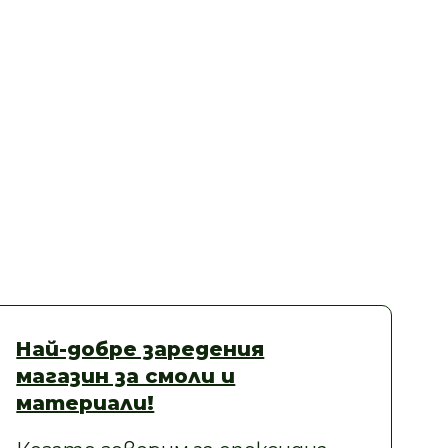
Най-добре заредения
магазин за смоли и
материали!