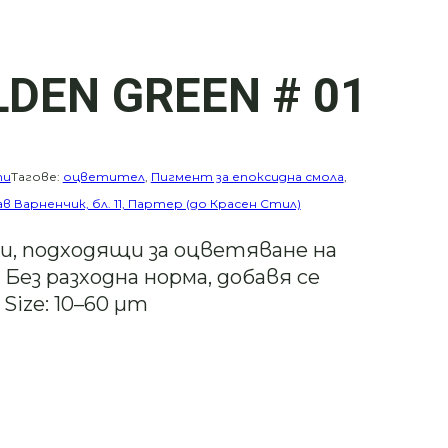
DEN GREEN # 01
ти
Тагове:
оцветител
,
Пигмент за епоксидна смола
,
ав Варненчик, бл. 11, Партер (до Красен Стил)
, подходящи за оцветяване на
 Без разходна норма, добавя се
Size: 10–60 µm