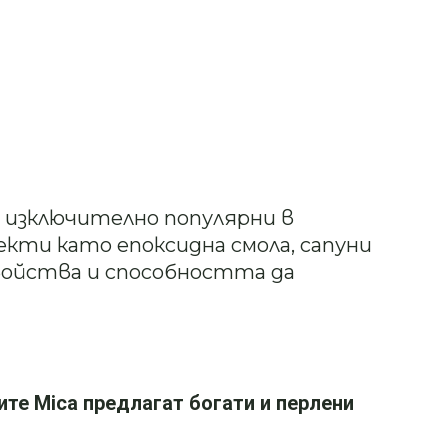
 изключително популярни в
кти като епоксидна смола, сапуни
войства и способността да
ите Mica предлагат богати и перлени