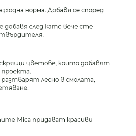
азходна норма. Добавя се според
е добавя след като вече сте
 втвърдителя.
 искрящи цветове, които добавят
 проекта.
 разтварят лесно в смолата,
етяване.
тите Mica придават красиви