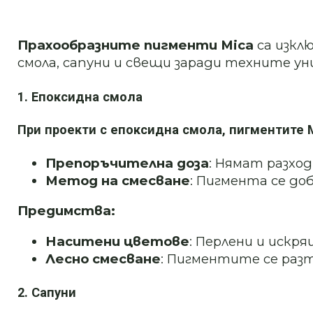
Прахообразните пигменти Mica
са изкл
смола, сапуни и свещи заради техните у
1. Епоксидна смола
При проекти с епоксидна смола, пигментите M
Препоръчителна доза
: Нямат разхо
Метод на смесване
: Пигмента се до
Предимства:
Наситени цветове
: Перлени и искр
Лесно смесване
: Пигментите се раз
2. Сапуни