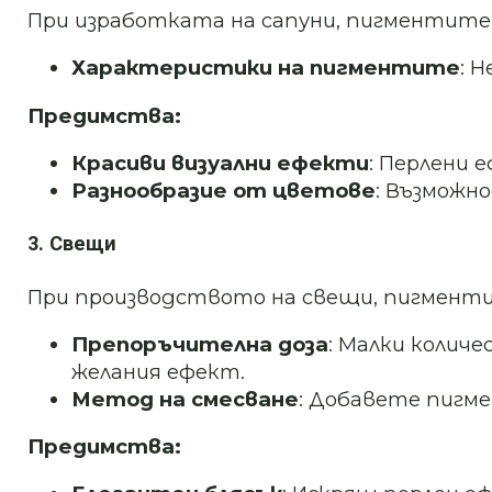
При изработката на сапуни, пигментите 
Характеристики на пигментите
: 
Предимства:
Красиви визуални ефекти
: Перлени 
Разнообразие от цветове
: Възможн
3. Свещи
При производството на свещи, пигментит
Препоръчителна доза
: Малки количе
желания ефект.
Метод на смесване
: Добавете пигм
Предимства: