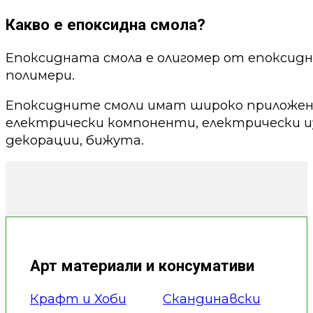
Какво е епоксидна смола?
Епоксидната смола е олигомер от епоксид
полимери.
Епоксидните смоли имат широко приложени
електрически компоненти, електрически из
декорации, бижута.
Арт материали и консумативи
Крафт и Хоби
Скандинавски