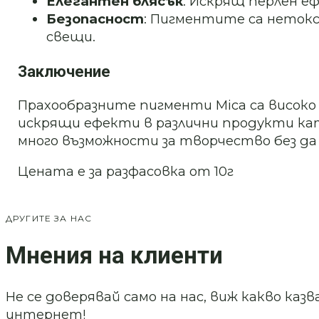
Елегантен блясък
: Искрящ перлен е
Безопасност
: Пигментите са нетокс
свещи.
Заключение
Прахообразните пигменти Mica са високо
искрящи ефекти в различни продукти като
много възможности за творчество без д
Цената е за разфасовка от 10г
ДРУГИТЕ ЗА НАС
Мнения на клиенти
Не се доверявай само на нас, виж какво ка
интернет!