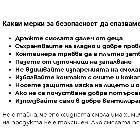
Какви мерки за безопасност да спазвам
Дръжте смолата далеч от деца
Съхранявайте на хладно и добре про
Контейнера трябва да е плътно зат
Пазете от източници на запалване
Не вдишвайте изпаренията на смол
Избягвайте контакт с очите и кожа
Носете защитна маска на лицето и о
Ако не се почустване добре потърс
Използвайте само в добре вентилира
Не е тайна, че епоксидната смола има хим
на продукта не е токсичен. Ако смолата по