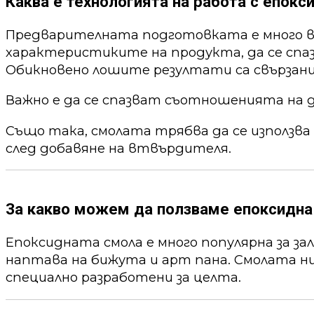
Каква е технологията на работа с епокс
Предварителната подготовката е много ва
характеристиките на продукта, да се спа
Обикновено лошите резултати са свързани
Важно е да се спазват съотношенията на 
Също така, смолата трябва да се използва
след добавяне на втвърдителя.
За какво можем да ползваме епоксидна
Епоксидната смола е много популярна за за
наптава на бижута и арт пана. Смолата ни
специално разработени за целта.