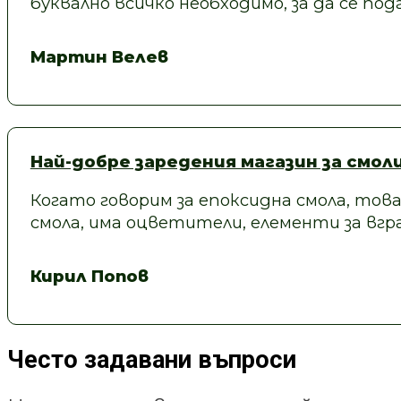
буквално всичко необходимо, за да се под
Мартин Велев
Най-добре заредения магазин за смол
Когато говорим за епоксидна смола, това
смола, има оцветители, елементи за вгра
Кирил Попов
Често задавани въпроси