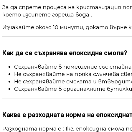
За да спрете процеса на кристализация по
което изсипете гореща вода .
Изчакайте около 10 минути, докато върне к
Как да се съхранява епоксидна смола?
Съхранявайте в помещение със стайна
Не съхранявайте на пряка слънчева све
Не съхранявайте смолата и втвърдител
Съхранявайте в оригиналните бутилки
Каква е разходната норма на епоксидна
Разходната норма е : 1кг. епоксидна смола пок