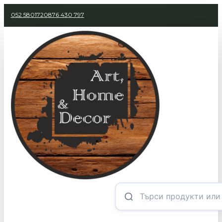
052 580172
0876 430 797