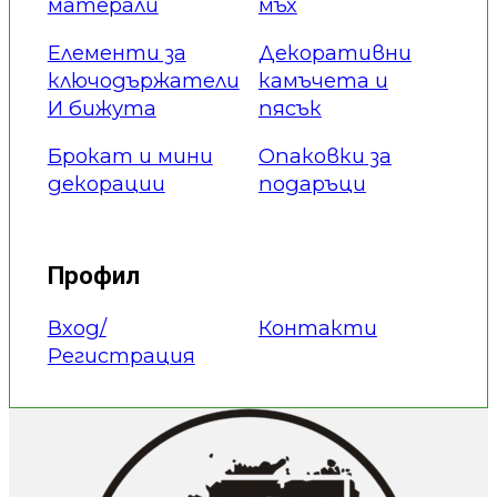
матерали
мъх
Елементи за
Декоративни
ключодържатели
камъчета и
И бижута
пясък
Брокат и мини
Опаковки за
декорации
подаръци
Профил
Вход/
Контакти
Регистрация