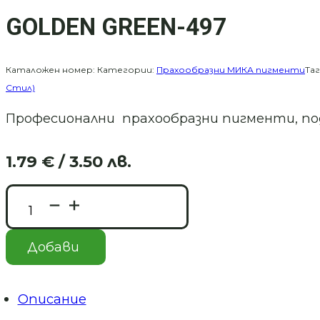
GOLDEN GREEN-497
Каталожен номер:
Категории:
Прахообразни МИКА пигменти
Та
Стил)
Професионални прахообразни пигменти, подх
1.79
€
/ 3.50 лв.
Original
Текущата
price
цена
количество
was:
е:
за
3.58 €
1.79 €
GOLDEN
/
/
GREEN-
Добави
497
7.00 лв..
3.50 лв..
Описание