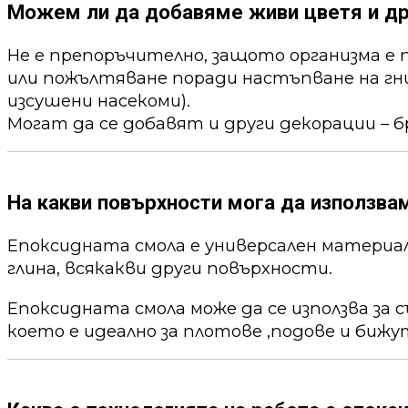
Можем ли да добавяме живи цветя и др
Не е препоръчително, защото организма е 
или пожълтяване поради настъпване на гни
изсушени насекоми).
Могат да се добавят и други декорации – б
На какви повърхности мога да използва
Епоксидната смола е универсален материал,
глина, всякакви други повърхности.
Епоксидната смола може да се използва за 
което е идеално за плотове ,подове и бижу