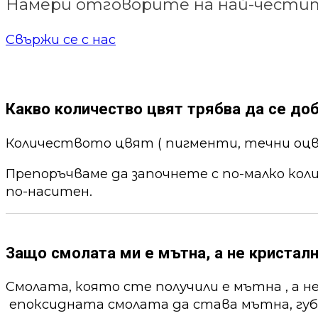
Намери отговорите на най-честит
Свържи се с нас
Какво количество цвят трябва да се до
Количеството цвят ( пигменти, течни оцв
Препоръчваме да започнете с по-малко кол
по-наситен.
Защо смолата ми е мътна, а не кристалн
Смолата, която сте получили е мътна , а н
епоксидната смолата да става мътна, губи