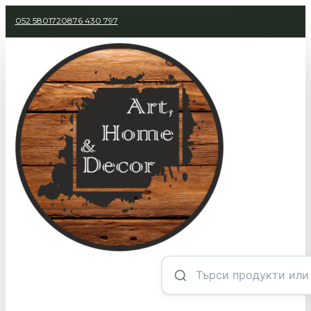
052 580172
0876 430 797