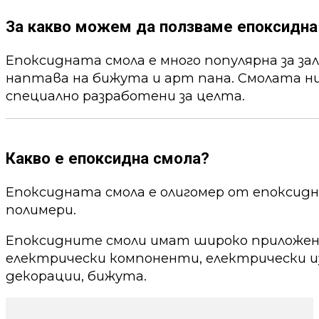
За какво можем да ползваме епоксидна
Епоксидната смола е много популярна за за
наптава на бижута и арт пана. Смолата ни
специално разработени за целта.
Какво е епоксидна смола?
Епоксидната смола е олигомер от епоксид
полимери.
Епоксидните смоли имат широко приложени
електрически компоненти, електрически из
декорации, бижута.