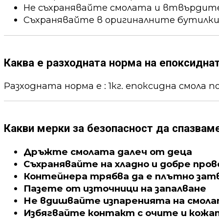
Не съхранявайте смолата и втвърдител
Съхранявайте в оригиналните бутилки
Каква е разходната норма на епоксидна
Разходната норма е : 1кг. епоксидна смола пок
Какви мерки за безопасност да спазвам
Дръжте смолата далеч от деца
Съхранявайте на хладно и добре про
Контейнера трябва да е плътно зат
Пазете от източници на запалване
Не вдишвайте изпаренията на смол
Избягвайте контакт с очите и кожа