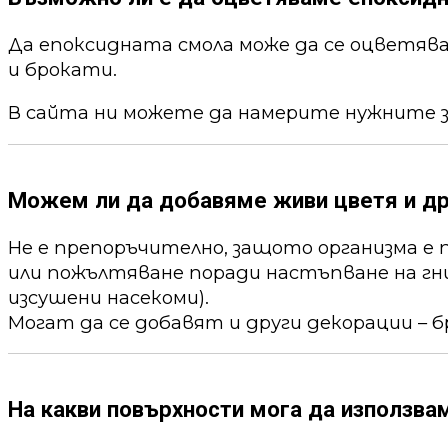
Да епоксидната смола може да се оцветя
и брокати.
В сайта ни можете да намерите нужните 
Можем ли да добавяме живи цветя и др
Не е препоръчително, защото организма е 
или пожълтяване поради настъпване на гни
изсушени насекоми).
Могат да се добавят и други декорации – б
На какви повърхности мога да използва