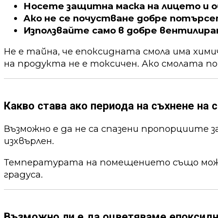
Носете защитна маска на лицето и о
Ако не се почустване добре потърс
Използвайте само в добре вентилира
Не е тайна, че епоксидната смола има хим
на продукта не е токсичен. Ако смолата по
Какво става ако периода на съхнене на с
Възможно е да не са спазени пропорциите 
изхвърлен.
Температурата на помещението също може 
градуса.
Възможно ли е да оцветяваме епоксид