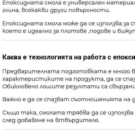
Епоксидната смола е универсален материал,
глина, всякакви други повърхности.
Епоксидната смола може да се използва за 
което е идеално за плотове ,подове и бижу
Каква е технологията на работа с епокс
Предварителната подготовката е много ва
характеристиките на продукта, да се спа
Обикновено лошите резултати са свързани
Важно е да се спазват съотношенията на 
Също така, смолата трябва да се използва
след добавяне на втвърдителя.