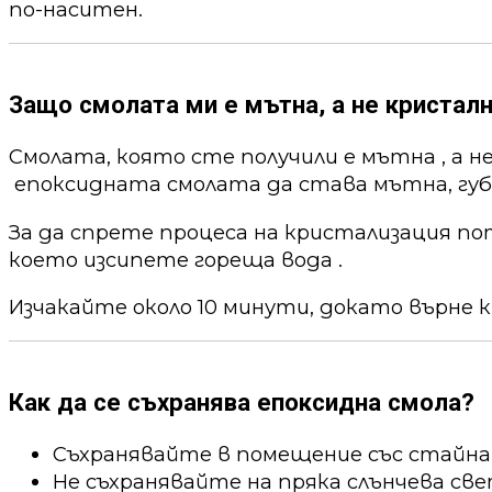
по-наситен.
Защо смолата ми е мътна, а не кристалн
Смолата, която сте получили е мътна , а н
епоксидната смолата да става мътна, губи
За да спрете процеса на кристализация по
което изсипете гореща вода .
Изчакайте около 10 минути, докато върне к
Как да се съхранява епоксидна смола?
Съхранявайте в помещение със стайна
Не съхранявайте на пряка слънчева све