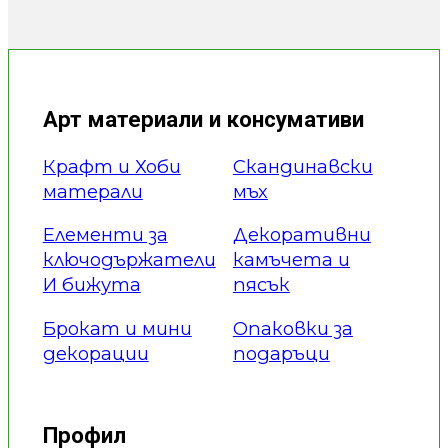
Арт материали и консумативи
Крафт и Хоби
Скандинавски
матерали
мъх
Елементи за
Декоративни
ключодържатели
камъчета и
И бижута
пясък
Брокат и мини
Опаковки за
декорации
подаръци
Профил