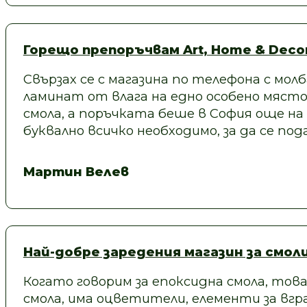
Горещо препоръчвам Art, Home & Decor
Свързах се с магазина по телефона с молб
ламинат от влага на едно особено място
смола, а поръчката беше в София още на
буквално всичко необходимо, за да се под
Мартин Велев
Най-добре заредения магазин за смол
Когато говорим за епоксидна смола, това
смола, има оцветители, елементи за вгра