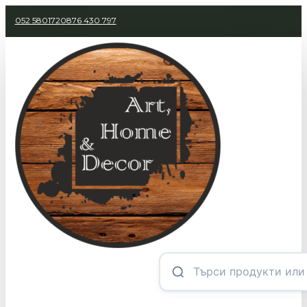
052 580172
0876 430 797