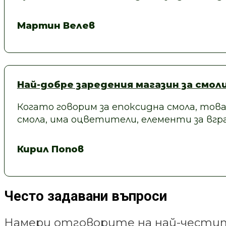
Мартин Велев
Най-добре заредения магазин за смол
Когато говорим за епоксидна смола, това
смола, има оцветители, елементи за вгра
Кирил Попов
Често задавани въпроси
Намери отговорите на най-честит