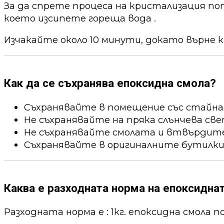
За да спрете процеса на кристализация по
което изсипете гореща вода .
Изчакайте около 10 минути, докато върне к
Как да се съхранява епоксидна смола?
Съхранявайте в помещение със стайна
Не съхранявайте на пряка слънчева све
Не съхранявайте смолата и втвърдител
Съхранявайте в оригиналните бутилки
Каква е разходната норма на епоксидна
Разходната норма е : 1кг. епоксидна смола пок