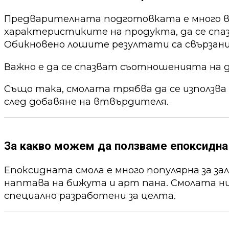
Предварителната подготовката е много ва
характеристиките на продукта, да се спа
Обикновено лошите резултати са свързани
Важно е да се спазват съотношенията на 
Също така, смолата трябва да се използва
след добавяне на втвърдителя.
За какво можем да ползваме епоксидна
Епоксидната смола е много популярна за за
наптава на бижута и арт пана. Смолата ни
специално разработени за целта.