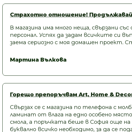
Страхотно отношение! Продължавай
В магазина има много неща, свързани със
персонал. Успях да задам всичките си въп
заема сериозно с моя домашен проект.
Мартина Вълкова
Горещо препоръчвам Art, Home & Decor
Свързах се с магазина по телефона с молб
ламинат от влага на едно особено място
смола, а поръчката беше в София още на
буквално всичко необходимо, за да се под