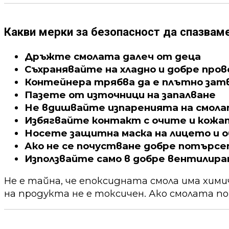
Какви мерки за безопасност да спазвам
Дръжте смолата далеч от деца
Съхранявайте на хладно и добре про
Контейнера трябва да е плътно зат
Пазете от източници на запалване
Не вдишвайте изпаренията на смол
Избягвайте контакт с очите и кожа
Носете защитна маска на лицето и о
Ако не се почустване добре потърс
Използвайте само в добре вентилира
Не е тайна, че епоксидната смола има хим
на продукта не е токсичен. Ако смолата по