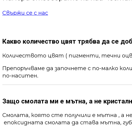
Свържи се с нас
Какво количество цвят трябва да се до
Количеството цвят ( пигменти, течни оцв
Препоръчваме да започнете с по-малко кол
по-наситен.
Защо смолата ми е мътна, а не кристалн
Смолата, която сте получили е мътна , а н
епоксидната смолата да става мътна, губи