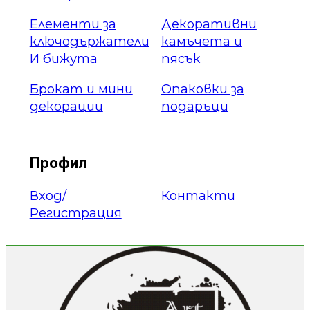
Елементи за
Декоративни
ключодържатели
камъчета и
И бижута
пясък
Брокат и мини
Опаковки за
декорации
подаръци
Профил
Вход/
Контакти
Регистрация