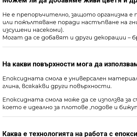
Не е препоръчително, защото организма е 
или пожълтяване поради настъпване на гни
изсушени насекоми).
Могат да се добавят и други декорации – б
На какви повърхности мога да използва
Епоксидната смола е универсален материал,
глина, всякакви други повърхности.
Епоксидната смола може да се използва за 
което е идеално за плотове ,подове и бижу
Каква е технологията на работа с епокс