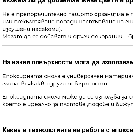
Не е препоръчително, защото организма е 
или пожълтяване поради настъпване на гни
изсушени насекоми).
Могат да се добавят и други декорации – б
На какви повърхности мога да използва
Епоксидната смола е универсален материал,
глина, всякакви други повърхности.
Епоксидната смола може да се използва за 
което е идеално за плотове ,подове и бижу
Каква е технологията на работа с епокс