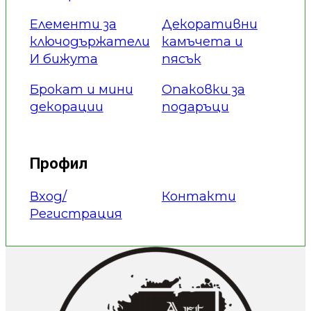
Елементи за
Декоративни
ключодържатели
камъчета и
И бижута
пясък
Брокат и мини
Опаковки за
декорации
подаръци
Профил
Вход/
Контакти
Регистрация