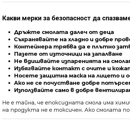
Какви мерки за безопасност да спазвам
Дръжте смолата далеч от деца
Съхранявайте на хладно и добре про
Контейнера трябва да е плътно зат
Пазете от източници на запалване
Не вдишвайте изпаренията на смол
Избягвайте контакт с очите и кожа
Носете защитна маска на лицето и о
Ако не се почустване добре потърс
Използвайте само в добре вентилира
Не е тайна, че епоксидната смола има хим
на продукта не е токсичен. Ако смолата по