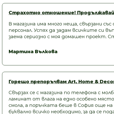
Страхотно отношение! Продължавай
В магазина има много неща, свързани със
персонал. Успях да задам всичките си въп
заема сериозно с моя домашен проект.
Мартина Вълкова
Горещо препоръчвам Art, Home & Decor
Свързах се с магазина по телефона с молб
ламинат от влага на едно особено място
смола, а поръчката беше в София още на
буквално всичко необходимо, за да се под