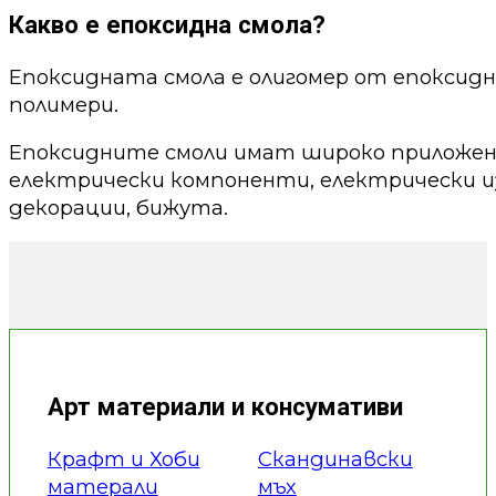
Какво е епоксидна смола?
Епоксидната смола е олигомер от епоксид
полимери.
Епоксидните смоли имат широко приложени
електрически компоненти, електрически из
декорации, бижута.
Арт материали и консумативи
Крафт и Хоби
Скандинавски
матерали
мъх