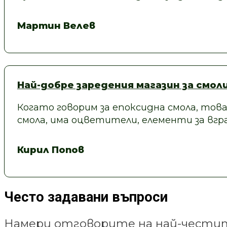
Мартин Велев
Най-добре заредения магазин за смол
Когато говорим за епоксидна смола, това
смола, има оцветители, елементи за вгра
Кирил Попов
Често задавани въпроси
Намери отговорите на най-честит