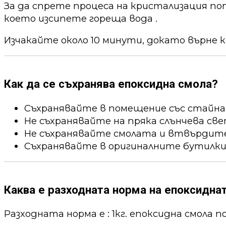
За да спрете процеса на кристализация по
което изсипете гореща вода .
Изчакайте около 10 минути, докато върне к
Как да се съхранява епоксидна смола?
Съхранявайте в помещение със стайна
Не съхранявайте на пряка слънчева све
Не съхранявайте смолата и втвърдител
Съхранявайте в оригиналните бутилки
Каква е разходната норма на епоксидна
Разходната норма е : 1кг. епоксидна смола пок