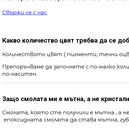
Свържи се с нас
Какво количество цвят трябва да се до
Количеството цвят ( пигменти, течни оцв
Препоръчваме да започнете с по-малко кол
по-наситен.
Защо смолата ми е мътна, а не кристалн
Смолата, която сте получили е мътна , а н
епоксидната смолата да става мътна, губи