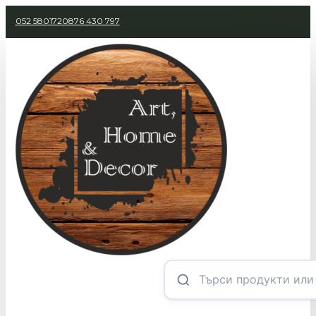
052 580172
0876 430 797