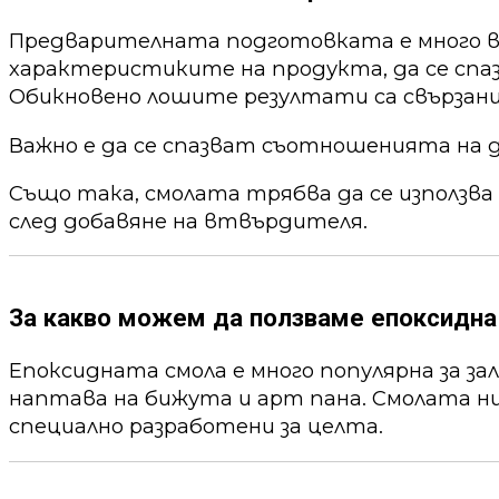
Предварителната подготовката е много ва
характеристиките на продукта, да се спа
Обикновено лошите резултати са свързани
Важно е да се спазват съотношенията на 
Също така, смолата трябва да се използва
след добавяне на втвърдителя.
За какво можем да ползваме епоксидна
Епоксидната смола е много популярна за за
наптава на бижута и арт пана. Смолата ни
специално разработени за целта.