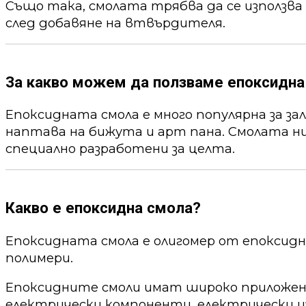
Също така, смолата трябва да се използва
след добавяне на втвърдителя.
За какво можем да ползваме епоксидна
Епоксидната смола е много популярна за за
наптава на бижута и арт пана. Смолата ни
специално разработени за целта.
Какво е епоксидна смола?
Епоксидната смола е олигомер от епоксид
полимери.
Епоксидните смоли имат широко приложени
електрически компоненти, електрически из