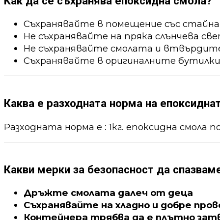
Как да се съхранява епоксидна смола?
Съхранявайте в помещение със стайна
Не съхранявайте на пряка слънчева све
Не съхранявайте смолата и втвърдител
Съхранявайте в оригиналните бутилки
Каква е разходната норма на епоксидна
Разходната норма е : 1кг. епоксидна смола пок
Какви мерки за безопасност да спазвам
Дръжте смолата далеч от деца
Съхранявайте на хладно и добре про
Контейнера трябва да е плътно зат