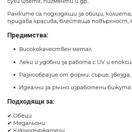
сухи цветя, пигменти и др.
Рамките са подходящи за обици, колиета
придава красива, блестяща повърхност, 
Предимства:
Висококачествен метал
Леки и удобни за работа с UV и епокс
Разнообразие от форми: сърце, звезда,
Идеални за ръчно изработени бижута
Подходящи за:
✔ Обеци
✔ Медальони
✔ Ключодържатели