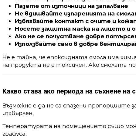
Пазете от източници на запалване
Не вдишвайте изпаренията на смол
Избягвайте контакт с очите и кожа
Носете защитна маска на лицето и о
Ако не се почустване добре потърс
Използвайте само в добре вентилира
Не е тайна, че епоксидната смола има хим
на продукта не е токсичен. Ако смолата по
Какво става ако периода на съхнене на с
Възможно е да не са спазени пропорциите 
изхвърлен.
Температурата на помещението също може 
градуса.