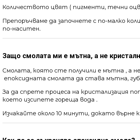
Количеството цвят ( пигменти, течни оцв
Препоръчваме да започнете с по-малко кол
по-наситен.
Защо смолата ми е мътна, а не кристалн
Смолата, която сте получили е мътна , а н
епоксидната смолата да става мътна, губи
За да спрете процеса на кристализация по
което изсипете гореща вода .
Изчакайте около 10 минути, докато върне к