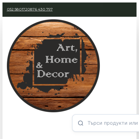
052 580172
0876 430 797