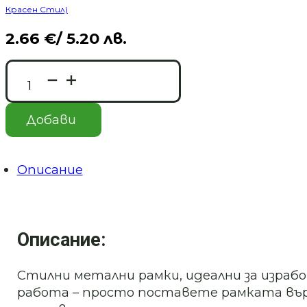
Красен Стил)
2.66
€
/ 5.20 лв.
количество
за
Метални
рамки
Добави
за
бижута
с
UV
Описание
смола
–
различни
форми
Silver
Описание:
Стилни метални рамки, идеални за израбо
работа – просто поставете рамката върху