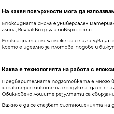
На какви повърхности мога да използва
Епоксидната смола е универсален материал,
глина, всякакви други повърхности.
Епоксидната смола може да се използва за 
което е идеално за плотове ,подове и бижу
Каква е технологията на работа с епокс
Предварителната подготовката е много ва
характеристиките на продукта, да се спа
Обикновено лошите резултати са свързани
Важно е да се спазват съотношенията на 