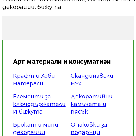
декорации, бижута.
Арт материали и консумативи
Крафт и Хоби
Скандинавски
матерали
мъх
Елементи за
Декоративни
ключодържатели
камъчета и
И бижута
пясък
Брокат и мини
Опаковки за
декорации
подаръци