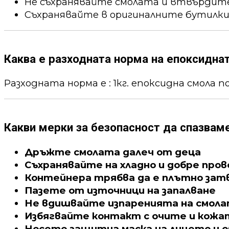
Не съхранявайте смолата и втвърдител
Съхранявайте в оригиналните бутилки
Каква е разходната норма на епоксидна
Разходната норма е : 1кг. епоксидна смола пок
Какви мерки за безопасност да спазвам
Дръжте смолата далеч от деца
Съхранявайте на хладно и добре про
Контейнера трябва да е плътно зат
Пазете от източници на запалване
Не вдишвайте изпаренията на смол
Избягвайте контакт с очите и кожа
Носете защитна маска на лицето и о