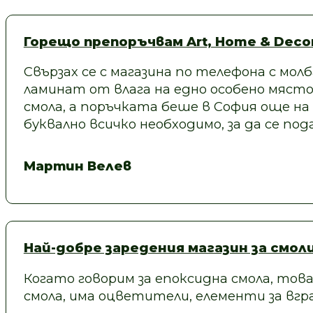
Горещо препоръчвам Art, Home & Decor
Свързах се с магазина по телефона с молб
ламинат от влага на едно особено място
смола, а поръчката беше в София още на
буквално всичко необходимо, за да се под
Мартин Велев
Най-добре заредения магазин за смол
Когато говорим за епоксидна смола, това
смола, има оцветители, елементи за вгра