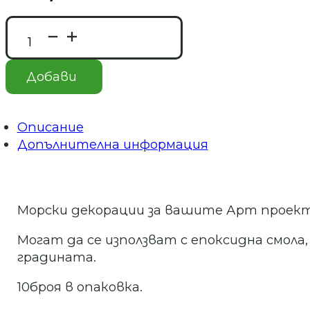
количество
за
Морска
раковина
Добави
Арт.
№231121
Описание
Допълнителна информация
Морски декорации за вашите Арт проект
Могат да се използват с епоксидна смола,
градината.
10броя в опаковка.