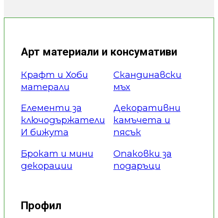
Арт материали и консумативи
Крафт и Хоби
Скандинавски
матерали
мъх
Елементи за
Декоративни
ключодържатели
камъчета и
И бижута
пясък
Брокат и мини
Опаковки за
декорации
подаръци
Профил