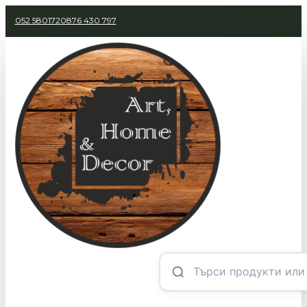
052 580172
0876 430 797