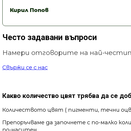
Кирил Попов
Често задавани въпроси
Намери отговорите на най-честит
Свържи се с нас
Какво количество цвят трябва да се до
Количеството цвят ( пигменти, течни оцв
Препоръчваме да започнете с по-малко кол
по-наситен.