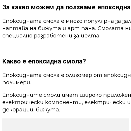
За какво можем да ползваме епоксидна
Епоксидната смола е много популярна за за
наптава на бижута и арт пана. Смолата ни
специално разработени за целта.
Какво е епоксидна смола?
Епоксидната смола е олигомер от епоксид
полимери.
Епоксидните смоли имат широко приложени
електрически компоненти, електрически из
декорации, бижута.