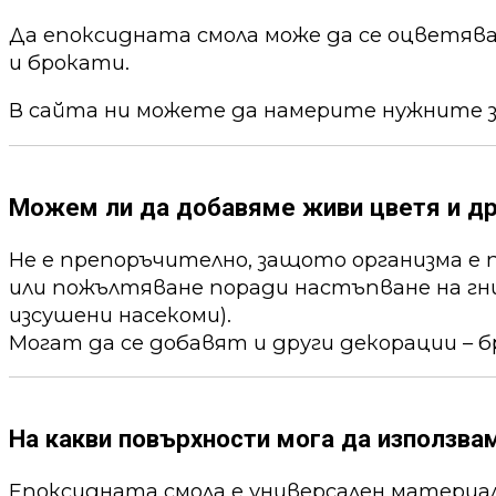
Да епоксидната смола може да се оцветя
и брокати.
В сайта ни можете да намерите нужните 
Можем ли да добавяме живи цветя и др
Не е препоръчително, защото организма е 
или пожълтяване поради настъпване на гни
изсушени насекоми).
Могат да се добавят и други декорации – б
На какви повърхности мога да използва
Епоксидната смола е универсален материал,