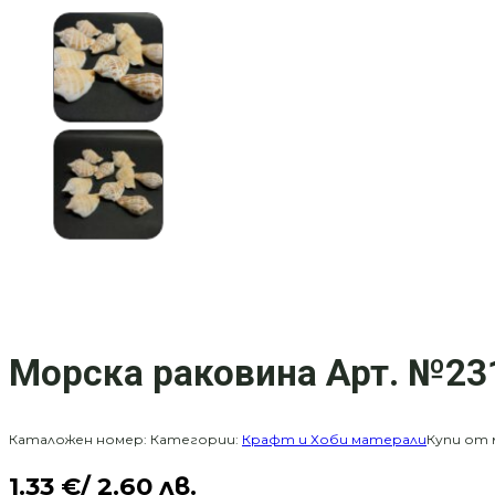
Морска раковина Арт. №23
Каталожен номер:
Категории:
Крафт и Хоби матерали
Купи от 
1.33
€
/ 2.60 лв.