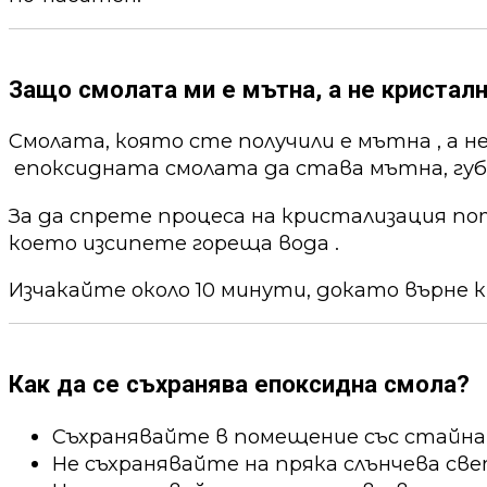
Защо смолата ми е мътна, а не кристалн
Смолата, която сте получили е мътна , а н
епоксидната смолата да става мътна, губи
За да спрете процеса на кристализация по
което изсипете гореща вода .
Изчакайте около 10 минути, докато върне к
Как да се съхранява епоксидна смола?
Съхранявайте в помещение със стайна
Не съхранявайте на пряка слънчева све