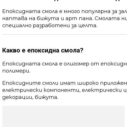
Епоксидната смола е много популярна за за
наптава на бижута и арт пана. Смолата ни
специално разработени за целта.
Какво е епоксидна смола?
Епоксидната смола е олигомер от епоксид
полимери.
Епоксидните смоли имат широко приложени
електрически компоненти, електрически из
декорации, бижута.