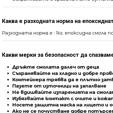
Каква е разходната норма на епоксидна
Разходната норма е : 1кг. епоксидна смола пок
Какви мерки за безопасност да спазвам
Дръжте смолата далеч от деца
Съхранявайте на хладно и добре про
Контейнера трябва да е плътно зат
Пазете от източници на запалване
Не вдишвайте изпаренията на смол
Избягвайте контакт с очите и кожа
Носете защитна маска на лицето и о
Ако не се почустване добре потърс