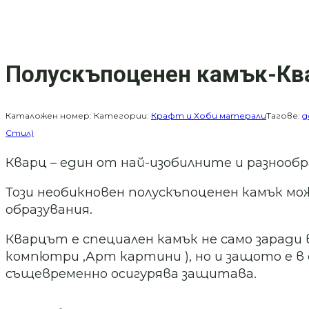
Полускъпоценен камък-К
Каталожен номер:
Категории:
Крафт и Хоби матерали
Тагове:
д
Стил)
Кварц – един от най-изобилните и разнооб
Този необикновен полускъпоценен камък мо
образувания.
Кварцът е специален камък не само заради
компютри ,Арт картини ), но и защото е в
същевременно осигурява защитава.