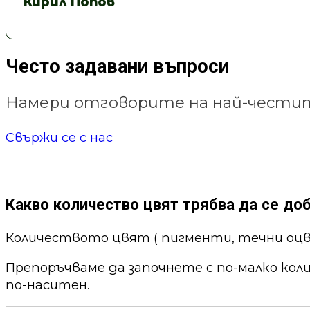
Кирил Попов
Често задавани въпроси
Намери отговорите на най-честит
Свържи се с нас
Какво количество цвят трябва да се до
Количеството цвят ( пигменти, течни оцв
Препоръчваме да започнете с по-малко кол
по-наситен.