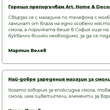
Горещо препоръчвам Art, Home & Decor
Свързах се с магазина по телефона с молб
ламинат от влага на едно особено място
смола, а поръчката беше в София още на
буквално всичко необходимо, за да се под
Мартин Велев
Най-добре заредения магазин за смол
Когато говорим за епоксидна смола, това
смола, има оцветители, елементи за вгра