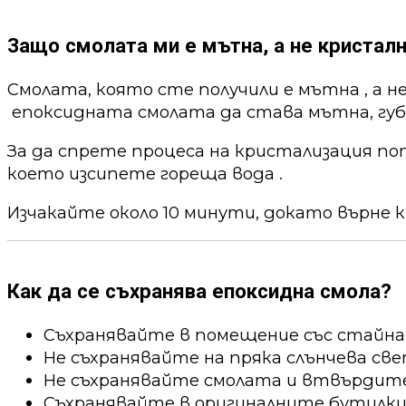
Защо смолата ми е мътна, а не кристалн
Смолата, която сте получили е мътна , а н
епоксидната смолата да става мътна, губи
За да спрете процеса на кристализация по
което изсипете гореща вода .
Изчакайте около 10 минути, докато върне к
Как да се съхранява епоксидна смола?
Съхранявайте в помещение със стайна
Не съхранявайте на пряка слънчева све
Не съхранявайте смолата и втвърдител
Съхранявайте в оригиналните бутилки