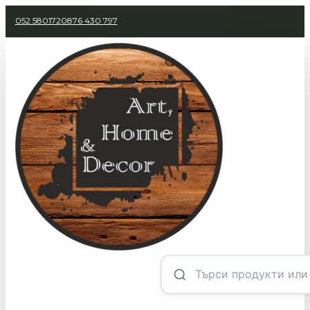
052 580172
0876 430 797