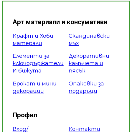
Арт материали и консумативи
Крафт и Хоби
Скандинавски
матерали
мъх
Елементи за
Декоративни
ключодържатели
камъчета и
И бижута
пясък
Брокат и мини
Опаковки за
декорации
подаръци
Профил
Вход/
Контакти