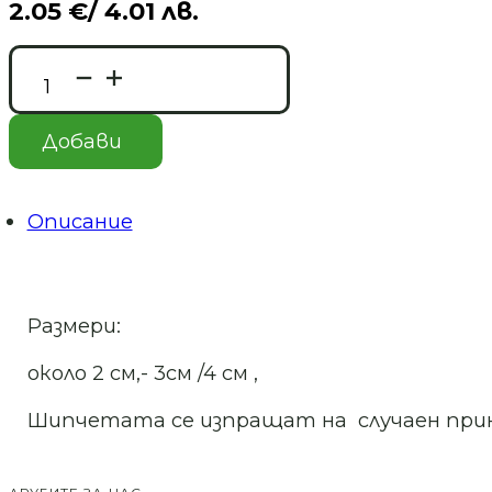
2.05
€
/ 4.01 лв.
количество
за
Полускъпоценен
камък-
Добави
Кварц-
ШИП
Описание
Размери:
около 2 см,- 3см /4 см ,
Шипчетата се изпращат на случаен прин