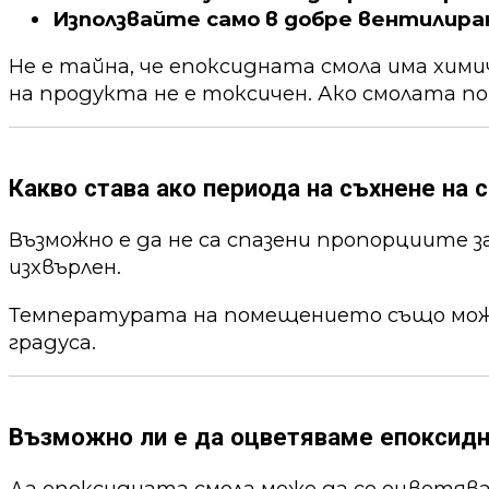
Използвайте само в добре вентилира
Не е тайна, че епоксидната смола има хим
на продукта не е токсичен. Ако смолата по
Какво става ако периода на съхнене на с
Възможно е да не са спазени пропорциите 
изхвърлен.
Температурата на помещението също може 
градуса.
Възможно ли е да оцветяваме епоксид
Да епоксидната смола може да се оцветя