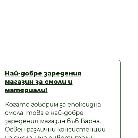
Най-добре заредения
магазин за смоли и
материали!
Когато говорим за епоксидна
смола, това е най-добре
заредения магазин във Варна.
Освен различни консистенции
на смола, има оцветители,