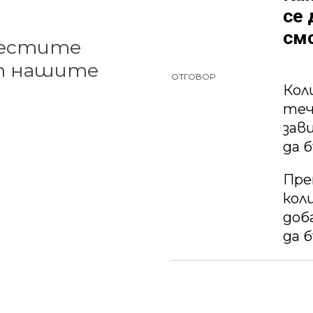
се 
смо
честите
от нашите
ОТГОВОР
Кол
теч
зав
да 
Пре
кол
доб
да 