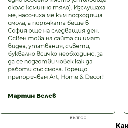
около коминно тяло). Изслушаха
ме, насочиха ме към подходяща
смола, а поръчката беше в
София още на следващия ден.
Освен това на сайта си имат
видеа, упътвания, съвети,
буквално всичко необходимо, за
да се подготви човек как да
работи със смола. Горещо
препоръчвам Art, Home & Decor!
Мартин Велев
ВЪПРОС
Как