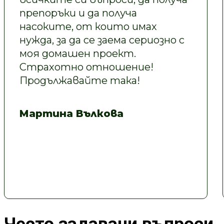
препоръки и да получа
насоките, от които имах
нужда, за да се заема сериозно с
моя домашен проект.
Страхотно отношение!
Продължавайте така!
Мартина Вълкова