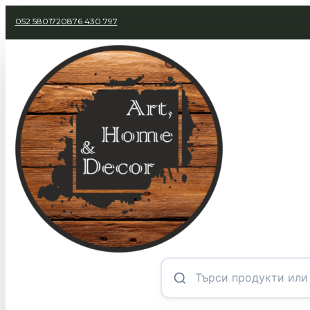
052 580172
0876 430 797