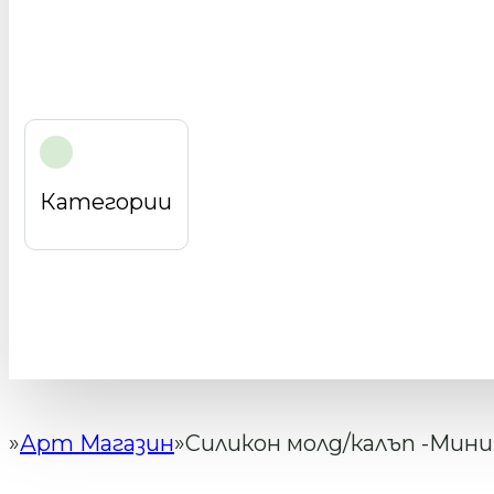
Категории
Арт Магазин
Силикон молд/калъп -Мини
Начало