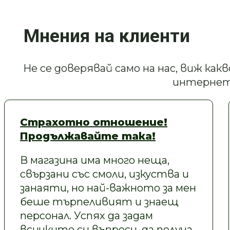
Мнения на клиенти
Не се доверявай само на нас, виж ка
интернет
Страхотно отношение!
Продължавайте така!
В магазина има много неща,
свързани със смоли, изкуства и
занаяти, но най-важното за мен
беше търпеливият и знаещ
персонал. Успях да задам
всичките си въпроси, да получа