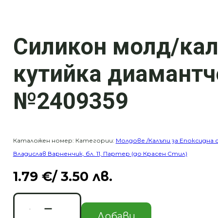
Силикон молд/ка
кутийка диамантче
№2409359
Каталожен номер:
Категории:
Молдове /Калъпи за Епоксидна 
Владислав Варненчик, бл. 11, Партер (до Красен Стил)
1.79
€
/ 3.50 лв.
количество
за
Добави