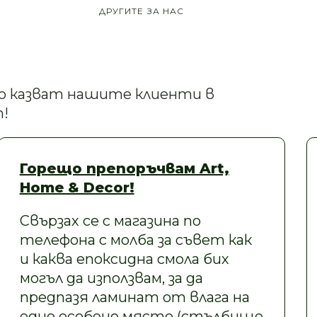
ДРУГИТЕ ЗА НАС
кво казват нашите клиенти в
!
Горещо препоръчвам Art,
Home & Decor!
Свързах се с магазина по
телефона с молба за съвет как
и каква епоксидна смола бих
могъл да използвам, за да
предпазя ламинат от влага на
едно особено място (стълбище