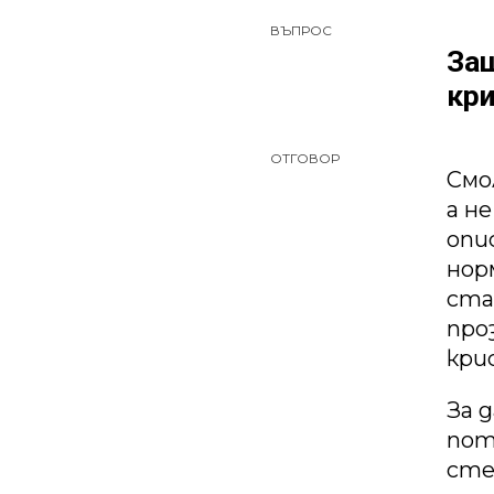
ВЪПРОС
Защ
кри
ОТГОВОР
Смо
а н
опи
нор
ста
про
кри
За 
пот
сте