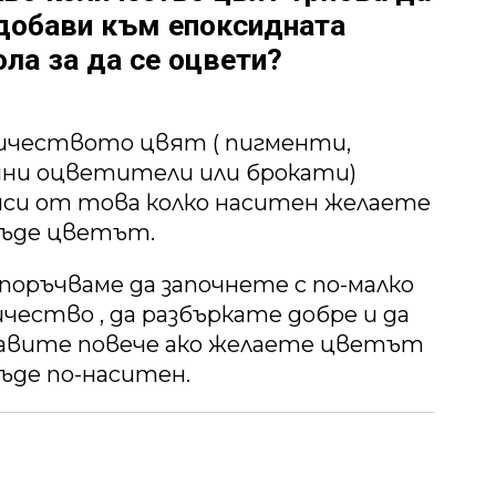
добави към епоксидната
ла за да се оцвети?
ичеството цвят ( пигменти,
ни оцветители или брокати)
иси от това колко наситен желаете
бъде цветът.
поръчваме да започнете с по-малко
ичество , да разбъркате добре и да
авите повече ако желаете цветът
бъде по-наситен.