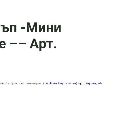
лъп -Мини
 –– Арт.
смола
Купи от магазин:
(Виж на картата) гр. Варна, жк.