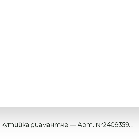
 кутийка диамантче –– Арт. №2409359...