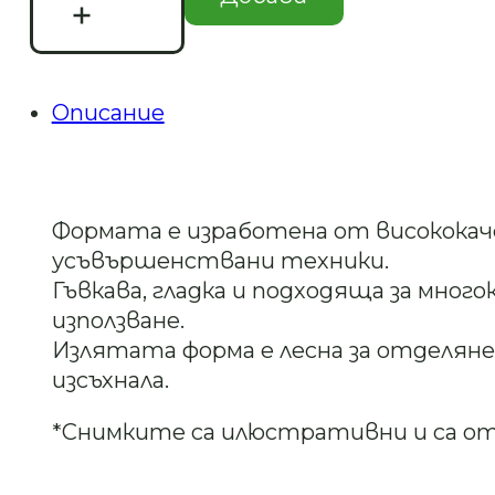
Силикон
молд/
калъп
-Мини
кутийка
Описание
диамантче
––
Арт.
№2409359
Формата е изработена от висококач
усъвършенствани техники.
Гъвкава, гладка и подходяща за много
използване.
Излятата форма е лесна за отделяне,
изсъхнала.
*Снимките са илюстративни и са 