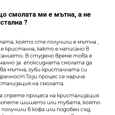
о смолата ми е мътна, а не
стална ?
лата, която сте получили е мътна ,
е е кристална, както е написано в
санието. В студено време това е
мално за епоксидната смолата да
ва мътна, губи кристалната си
зрачност.Този процес се нарича
стализация на смолата.
да спрете процеса на кристализация
опете шишето или тубата, която
 получили в кофа или подобен съд,