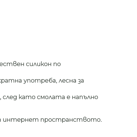
ествен силикон по
кратна употреба, лесна за
 след като смолата е напълно
от интернет пространството.