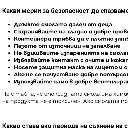
Какви мерки за безопасност да спазвам
Дръжте смолата далеч от деца
Съхранявайте на хладно и добре про
Контейнера трябва да е плътно зат
Пазете от източници на запалване
Не вдишвайте изпаренията на смол
Избягвайте контакт с очите и кожа
Носете защитна маска на лицето и о
Ако не се почустване добре потърс
Използвайте само в добре вентилира
Не е тайна, че епоксидната смола има хим
на продукта не е токсичен. Ако смолата по
Какво става ако периода на съхнене на с