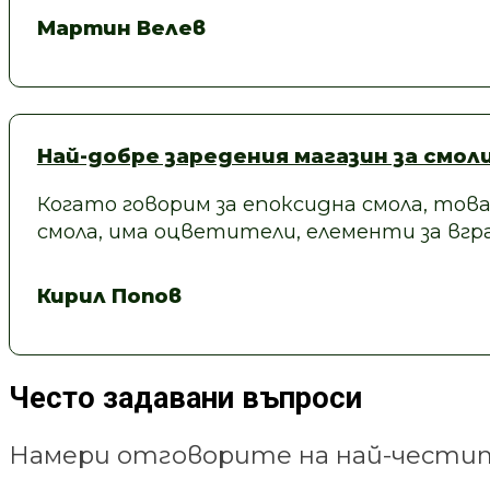
Мартин Велев
Най-добре заредения магазин за смол
Когато говорим за епоксидна смола, това
смола, има оцветители, елементи за вгра
Кирил Попов
Често задавани въпроси
Намери отговорите на най-честит