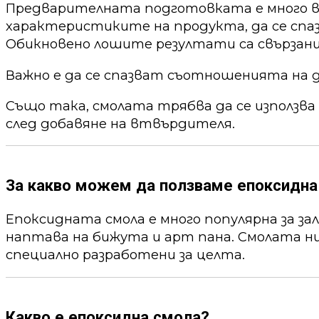
Предварителната подготовката е много ва
характеристиките на продукта, да се спа
Обикновено лошите резултати са свързани
Важно е да се спазват съотношенията на 
Също така, смолата трябва да се използва
след добавяне на втвърдителя.
За какво можем да ползваме епоксидна
Епоксидната смола е много популярна за за
наптава на бижута и арт пана. Смолата ни
специално разработени за целта.
Какво е епоксидна смола?