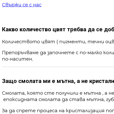
Свържи се с нас
Какво количество цвят трябва да се до
Количеството цвят ( пигменти, течни оцв
Препоръчваме да започнете с по-малко кол
по-наситен.
Защо смолата ми е мътна, а не кристалн
Смолата, която сте получили е мътна , а н
епоксидната смолата да става мътна, губи
За да спрете процеса на кристализация по