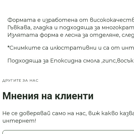
№
2409355
Формата е изработена от висококачеств
Гъвкава, гладка и подходяща за многократ
Излятата форма е лесна за отделяне, след
*Снимките са илюстративни и са от ин
Подходяща за Епоксидна смола ,гипс,восък
ДРУГИТЕ ЗА НАС
Мнения на клиенти
Не се доверявай само на нас, виж какво ка
интернет!