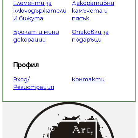
Елементи за
Декоративни
ключодържатели
камъчета и
И бижута
пясък
Брокат и мини
Опаковки за
декорации
подаръци
Профил
Вход/
Контакти
Регистрация