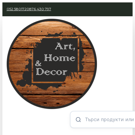
052 580172
0876 430 797