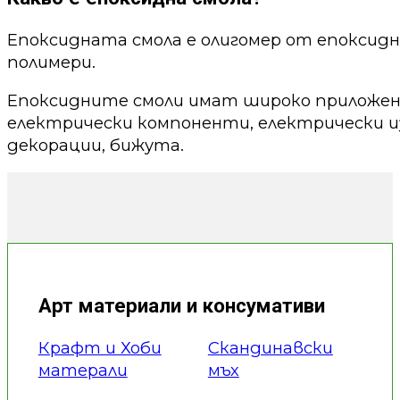
Епоксидната смола е олигомер от епоксид
полимери.
Епоксидните смоли имат широко приложени
електрически компоненти, електрически из
декорации, бижута.
Арт материали и консумативи
Крафт и Хоби
Скандинавски
матерали
мъх