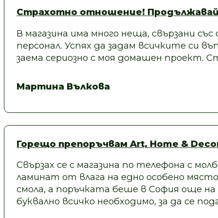
Страхотно отношение! Продължавай
В магазина има много неща, свързани със
персонал. Успях да задам всичките си въп
заема сериозно с моя домашен проект.
Мартина Вълкова
Горещо препоръчвам Art, Home & Decor
Свързах се с магазина по телефона с молб
ламинат от влага на едно особено място
смола, а поръчката беше в София още на
буквално всичко необходимо, за да се под