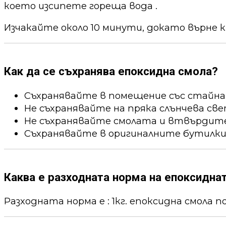
което изсипете гореща вода .
Изчакайте около 10 минути, докато върне к
Как да се съхранява епоксидна смола?
Съхранявайте в помещение със стайна
Не съхранявайте на пряка слънчева све
Не съхранявайте смолата и втвърдител
Съхранявайте в оригиналните бутилки
Каква е разходната норма на епоксидна
Разходната норма е : 1кг. епоксидна смола пок