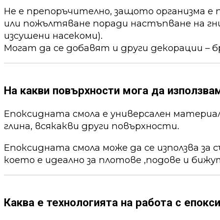
Не е препоръчително, защото организма е 
или пожълтяване поради настъпване на гни
изсушени насекоми).
Могат да се добавят и други декорации – б
На какви повърхности мога да използва
Епоксидната смола е универсален материал,
глина, всякакви други повърхности.
Епоксидната смола може да се използва за 
което е идеално за плотове ,подове и бижу
Каква е технологията на работа с епокс