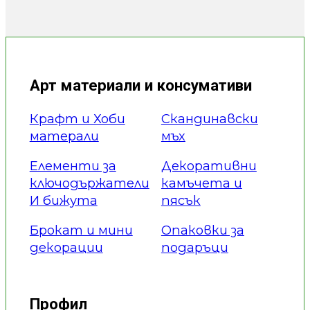
Арт материали и консумативи
Крафт и Хоби
Скандинавски
матерали
мъх
Елементи за
Декоративни
ключодържатели
камъчета и
И бижута
пясък
Брокат и мини
Опаковки за
декорации
подаръци
Профил