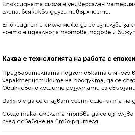
Епоксидната смола е универсален материал,
глина, всякакви други повърхности.
Епоксидната смола може да се използва за 
което е идеално за плотове ,подове и бижу
Каква е технологията на работа с епокс
Предварителната подготовката е много ва
характеристиките на продукта, да се спа
Обикновено лошите резултати са свързани
Важно е да се спазват съотношенията на 
Също така, смолата трябва да се използва
след добавяне на втвърдителя.