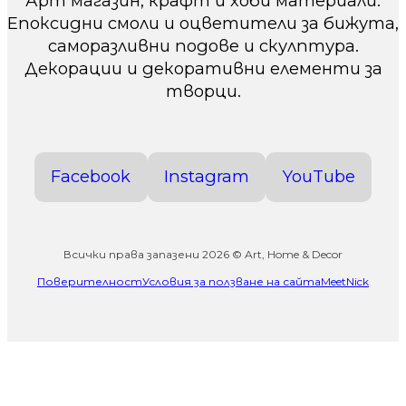
Арт магазин, крафт и хоби материали.
Епоксидни смоли и оцветители за бижута,
саморазливни подове и скулптура.
Декорации и декоративни елементи за
творци.
Facebook
Instagram
YouTube
Всички права запазени 2026 © Art, Home & Decor
Поверителност
Условия за ползване на сайта
MeetNick