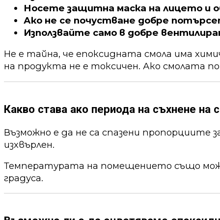
Носете защитна маска на лицето и о
Ако не се почустване добре потърс
Използвайте само в добре вентилира
Не е тайна, че епоксидната смола има хим
на продукта не е токсичен. Ако смолата по
Какво става ако периода на съхнене на с
Възможно е да не са спазени пропорциите 
изхвърлен.
Температурата на помещението също може 
градуса.