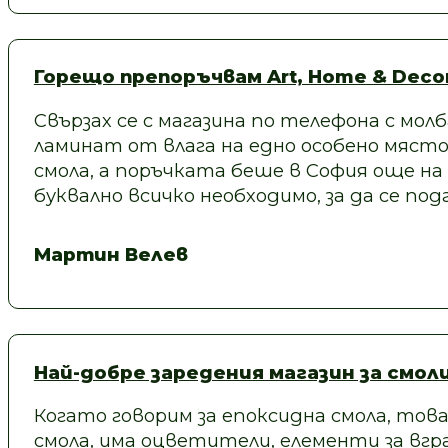
Горещо препоръчвам Art, Home & Decor
Свързах се с магазина по телефона с молб
ламинат от влага на едно особено място
смола, а поръчката беше в София още на
буквално всичко необходимо, за да се под
Мартин Велев
Най-добре заредения магазин за смол
Когато говорим за епоксидна смола, това
смола, има оцветители, елементи за вгра