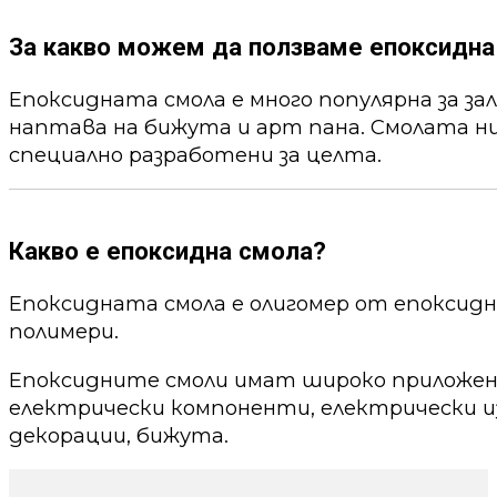
За какво можем да ползваме епоксидна
Епоксидната смола е много популярна за за
наптава на бижута и арт пана. Смолата ни
специално разработени за целта.
Какво е епоксидна смола?
Епоксидната смола е олигомер от епоксид
полимери.
Епоксидните смоли имат широко приложени
електрически компоненти, електрически из
декорации, бижута.