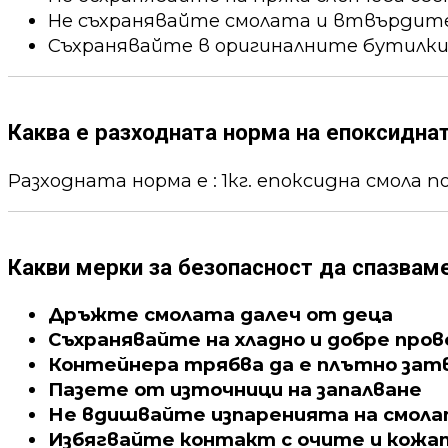
Не съхранявайте смолата и втвърдител
Съхранявайте в оригиналните бутилки
Каква е разходната норма на епоксидна
Разходната норма е : 1кг. епоксидна смола пок
Какви мерки за безопасност да спазвам
Дръжте смолата далеч от деца
Съхранявайте на хладно и добре про
Контейнера трябва да е плътно зат
Пазете от източници на запалване
Не вдишвайте изпаренията на смол
Избягвайте контакт с очите и кожа