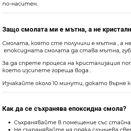
по-наситен.
Защо смолата ми е мътна, а не кристалн
Смолата, която сте получили е мътна , а н
епоксидната смолата да става мътна, губи
За да спрете процеса на кристализация по
което изсипете гореща вода .
Изчакайте около 10 минути, докато върне к
Как да се съхранява епоксидна смола?
Съхранявайте в помещение със стайна
Не съхранявайте на пряка слънчева све