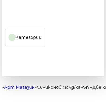
Категории
Арт Магазин
Силиконов молд/калъп –Две к
Начало