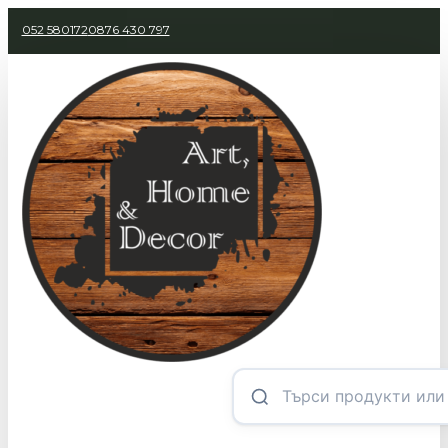
052 580172
0876 430 797