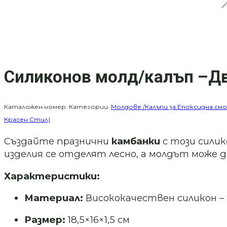
Силиконов молд/калъп –Д
Каталожен номер:
Категории:
Молдове /Калъпи за Епоксидна смо
Красен Стил)
Създайте празнични
камбанки
с този силик
изделия се отделят лесно, а молдът може д
Характеристики:
Материал:
Висококачествен силикон – г
Размер:
18,5×16×1,5 см