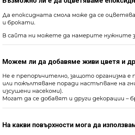
Възможно ли е да оцветяваме епоксид
Да епоксидната смола може да се оцветя
и брокати.
В сайта ни можете да намерите нужните 
Можем ли да добавяме живи цветя и др
Не е препоръчително, защото организма е 
или пожълтяване поради настъпване на гни
изсушени насекоми).
Могат да се добавят и други декорации – б
На какви повърхности мога да използва