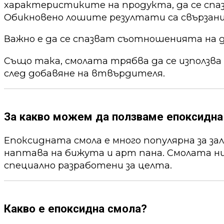
характеристиките на продукта, да се спа
Обикновено лошите резултати са свързани
Важно е да се спазват съотношенията на 
Също така, смолата трябва да се използва
след добавяне на втвърдителя.
За какво можем да ползваме епоксидна
Епоксидната смола е много популярна за за
наптава на бижута и арт пана. Смолата ни
специално разработени за целта.
Какво е епоксидна смола?