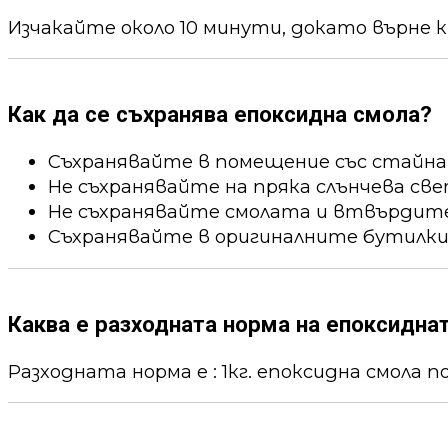
Изчакайте около 10 минути, докато върне к
Как да се съхранява епоксидна смола?
Съхранявайте в помещение със стайна
Не съхранявайте на пряка слънчева све
Не съхранявайте смолата и втвърдител
Съхранявайте в оригиналните бутилки
Каква е разходната норма на епоксидна
Разходната норма е : 1кг. епоксидна смола пок