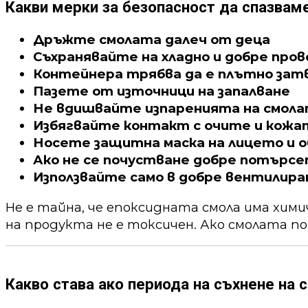
Какви мерки за безопасност да спазвам
Дръжте смолата далеч от деца
Съхранявайте на хладно и добре про
Контейнера трябва да е плътно зат
Пазете от източници на запалване
Не вдишвайте изпаренията на смол
Избягвайте контакт с очите и кожа
Носете защитна маска на лицето и о
Ако не се почустване добре потърс
Използвайте само в добре вентилира
Не е тайна, че епоксидната смола има хим
на продукта не е токсичен. Ако смолата по
Какво става ако периода на съхнене на с