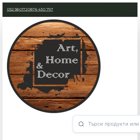
052 580172
0876 430 797