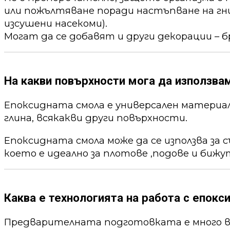
или пожълтяване поради настъпване на гни
изсушени насекоми).
Могат да се добавят и други декорации – б
На какви повърхности мога да използва
Епоксидната смола е универсален материал,
глина, всякакви други повърхности.
Епоксидната смола може да се използва за 
което е идеално за плотове ,подове и бижу
Каква е технологията на работа с епокс
Предварителната подготовката е много ва