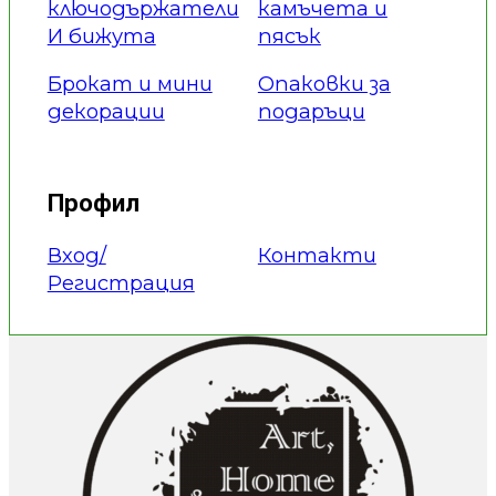
ключодържатели
камъчета и
И бижута
пясък
Брокат и мини
Опаковки за
декорации
подаръци
Профил
Вход/
Контакти
Регистрация