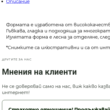
Описание
орнаменти
4бр–
Art.
№
240936
Формата е изработена от висококачеств
Гъвкава, гладка и подходяща за многократ
Излятата форма е лесна за отделяне, след
*Снимките са илюстративни и са от ин
ДРУГИТЕ ЗА НАС
Мнения на клиенти
Не се доверявай само на нас, виж какво ка
интернет!
Страхотно отношение! Продължавай