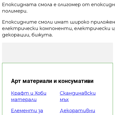
Епоксидната смола е олигомер от епоксид
полимери.
Епоксидните смоли имат широко приложени
електрически компоненти, електрически из
декорации, бижута.
Арт материали и консумативи
Крафт и Хоби
Скандинавски
матерали
мъх
Елементи за
Декоративни