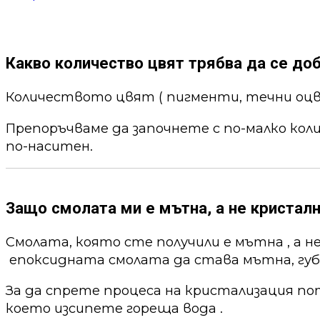
Какво количество цвят трябва да се до
Количеството цвят ( пигменти, течни оцв
Препоръчваме да започнете с по-малко кол
по-наситен.
Защо смолата ми е мътна, а не кристалн
Смолата, която сте получили е мътна , а н
епоксидната смолата да става мътна, губи
За да спрете процеса на кристализация по
което изсипете гореща вода .