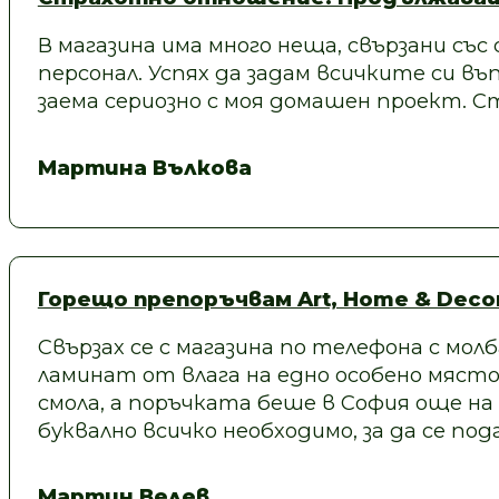
В магазина има много неща, свързани със
персонал. Успях да задам всичките си въп
заема сериозно с моя домашен проект.
Мартина Вълкова
Горещо препоръчвам Art, Home & Decor
Свързах се с магазина по телефона с молб
ламинат от влага на едно особено място
смола, а поръчката беше в София още на
буквално всичко необходимо, за да се под
Мартин Велев