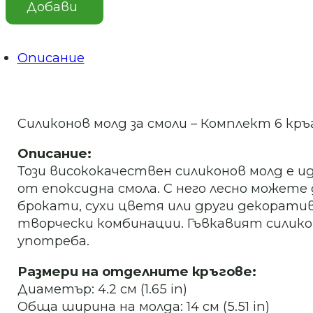
Добави
калъп
Комплект
6
кръга-4.2
Описание
см-
Art.
№2511215
Силиконов молд за смоли – Комплект 6 кръ
Описание:
Този висококачествен силиконов молд е и
от епоксидна смола. С него лесно можете
брокати, сухи цветя или други декорати
творчески комбинации. Гъвкавият силико
употреба.
Размери на отделните кръгове:
Диаметър: 4.2 см (1.65 in)
Обща ширина на молда: 14 см (5.51 in)