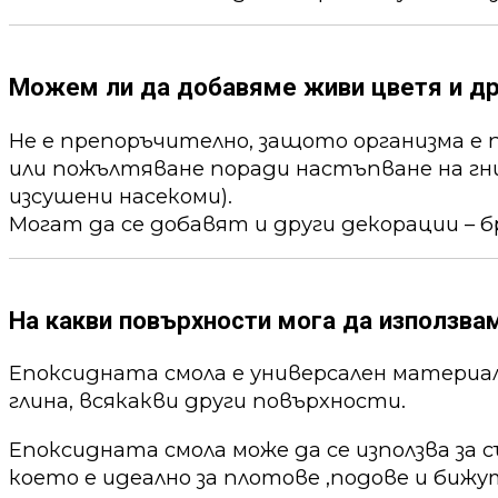
Можем ли да добавяме живи цветя и др
Не е препоръчително, защото организма е 
или пожълтяване поради настъпване на гни
изсушени насекоми).
Могат да се добавят и други декорации – б
На какви повърхности мога да използва
Епоксидната смола е универсален материал,
глина, всякакви други повърхности.
Епоксидната смола може да се използва за 
което е идеално за плотове ,подове и бижу