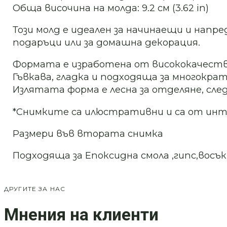
Обща височина на молда: 9.2 см (3.62 in)
Този молд е идеален за начинаещи и напр
подаръци или за домашна декорация.
Формата е изработена от висококачеств
Гъвкава, гладка и подходяща за многократ
Излятата форма е лесна за отделяне, след
*Снимките са илюстративни и са от ин
Размери във втората снимка
Подходяща за Епоксидна смола ,гипс,восък
ДРУГИТЕ ЗА НАС
Мнения на клиенти