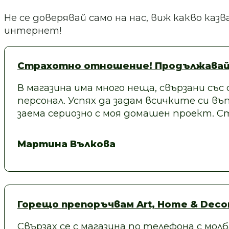
Не се доверявай само на нас, виж какво ка
интернет!
Страхотно отношение! Продължавай
В магазина има много неща, свързани със
персонал. Успях да задам всичките си въп
заема сериозно с моя домашен проект.
Мартина Вълкова
Горещо препоръчвам Art, Home & Decor
Свързах се с магазина по телефона с молб