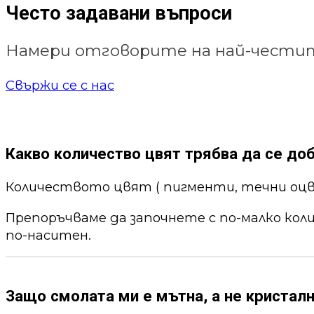
Често задавани въпроси
Намери отговорите на най-честит
Свържи се с нас
Какво количество цвят трябва да се до
Количеството цвят ( пигменти, течни оцв
Препоръчваме да започнете с по-малко кол
по-наситен.
Защо смолата ми е мътна, а не кристалн