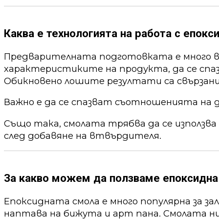
Каква е технологията на работа с епокс
Предварителната подготовката е много ва
характеристиките на продукта, да се спа
Обикновено лошите резултати са свързани
Важно е да се спазват съотношенията на 
Също така, смолата трябва да се използва
след добавяне на втвърдителя.
За какво можем да ползваме епоксидна
Епоксидната смола е много популярна за за
наптава на бижута и арт пана. Смолата ни