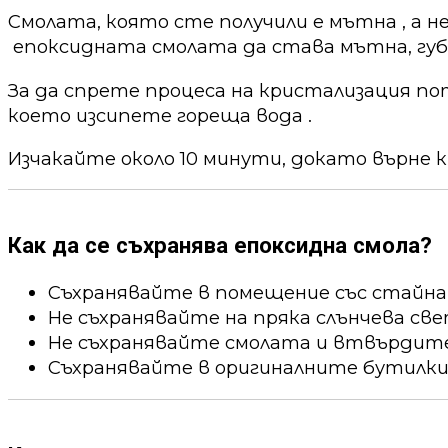
Смолата, която сте получили е мътна , а н
епоксидната смолата да става мътна, губи
За да спрете процеса на кристализация по
което изсипете гореща вода .
Изчакайте около 10 минути, докато върне к
Как да се съхранява епоксидна смола?
Съхранявайте в помещение със стайна
Не съхранявайте на пряка слънчева све
Не съхранявайте смолата и втвърдител
Съхранявайте в оригиналните бутилки