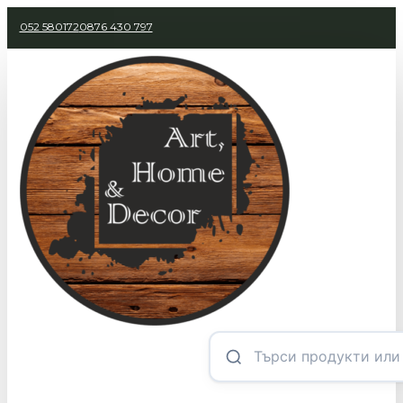
052 580172
0876 430 797