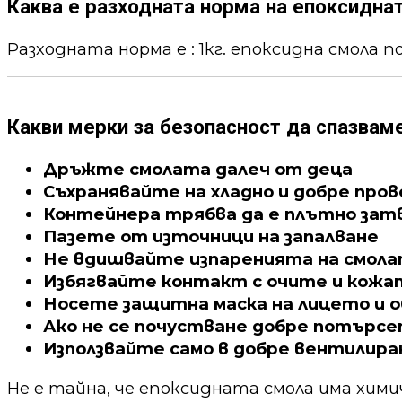
Каква е разходната норма на епоксидна
Разходната норма е : 1кг. епоксидна смола пок
Какви мерки за безопасност да спазвам
Дръжте смолата далеч от деца
Съхранявайте на хладно и добре про
Контейнера трябва да е плътно зат
Пазете от източници на запалване
Не вдишвайте изпаренията на смол
Избягвайте контакт с очите и кожа
Носете защитна маска на лицето и о
Ако не се почустване добре потърс
Използвайте само в добре вентилира
Не е тайна, че епоксидната смола има хим