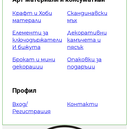
Крафт и Хоби
Скандинавски
матерали
мъх
Елементи за
Декоративни
ключодържатели
камъчета и
И бижута
пясък
Брокат и мини
Опаковки за
декорации
подаръци
Профил
Вход/
Контакти
Регистрация