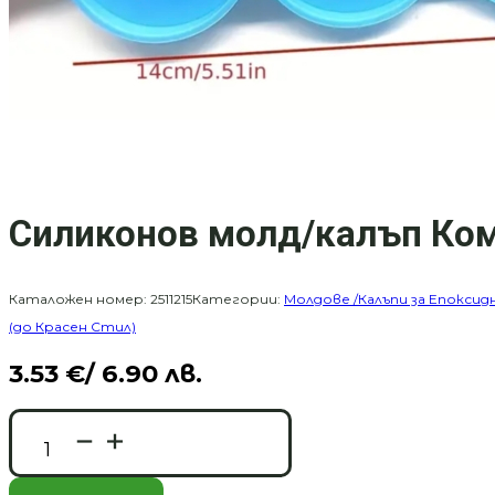
Силиконов молд/калъп Ком
Каталожен номер:
2511215
Категории:
Молдове /Калъпи за Епоксид
(до Красен Стил)
3.53
€
/ 6.90 лв.
количество
за
Силиконов
молд/