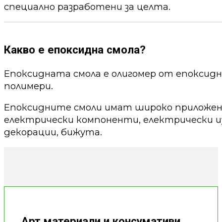
специално разработени за целта.
Какво е епоксидна смола?
Епоксидната смола е олигомер от епоксид
полимери.
Епоксидните смоли имат широко приложени
електрически компоненти, електрически из
декорации, бижута.
Арт материали и консумативи