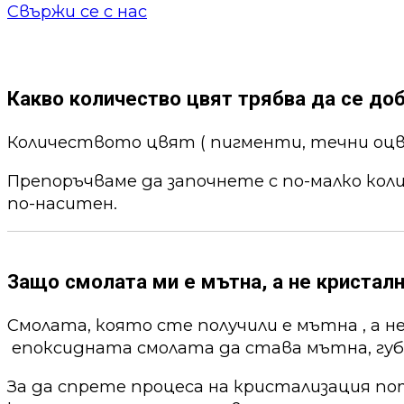
Свържи се с нас
Какво количество цвят трябва да се до
Количеството цвят ( пигменти, течни оцв
Препоръчваме да започнете с по-малко кол
по-наситен.
Защо смолата ми е мътна, а не кристалн
Смолата, която сте получили е мътна , а н
епоксидната смолата да става мътна, губи
За да спрете процеса на кристализация по