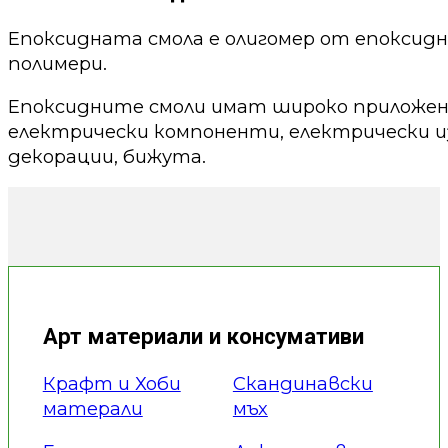
Епоксидната смола е олигомер от епоксид
полимери.
Епоксидните смоли имат широко приложени
електрически компоненти, електрически из
декорации, бижута.
Арт материали и консумативи
Крафт и Хоби
Скандинавски
матерали
мъх