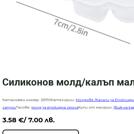
Силиконов молд/калъп мал
Каталожен номер:
251110
Категории:
Молдове /Калъпи за Епоксидн
сапуни
Тагове:
молд за епокидна смола
Купи от магазин:
(Виж на ка
3.58
€
/ 7.00 лв.