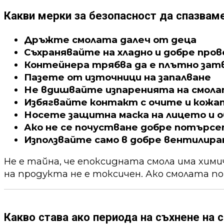
Какви мерки за безопасност да спазвам
Дръжте смолата далеч от деца
Съхранявайте на хладно и добре про
Контейнера трябва да е плътно зат
Пазете от източници на запалване
Не вдишвайте изпаренията на смол
Избягвайте контакт с очите и кожа
Носете защитна маска на лицето и о
Ако не се почустване добре потърс
Използвайте само в добре вентилира
Не е тайна, че епоксидната смола има хим
на продукта не е токсичен. Ако смолата по
Какво става ако периода на съхнене на с