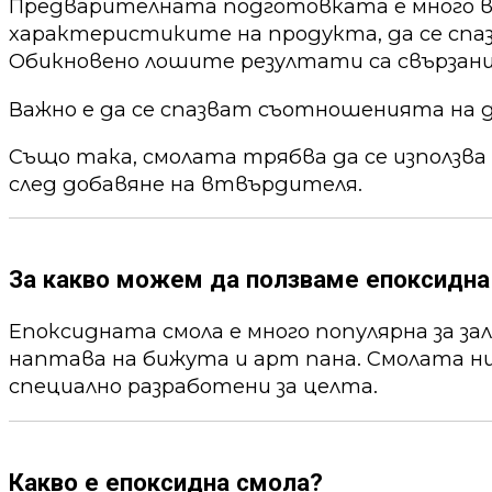
Предварителната подготовката е много ва
характеристиките на продукта, да се спа
Обикновено лошите резултати са свързани
Важно е да се спазват съотношенията на 
Също така, смолата трябва да се използва
след добавяне на втвърдителя.
За какво можем да ползваме епоксидна
Епоксидната смола е много популярна за за
наптава на бижута и арт пана. Смолата ни
специално разработени за целта.
Какво е епоксидна смола?