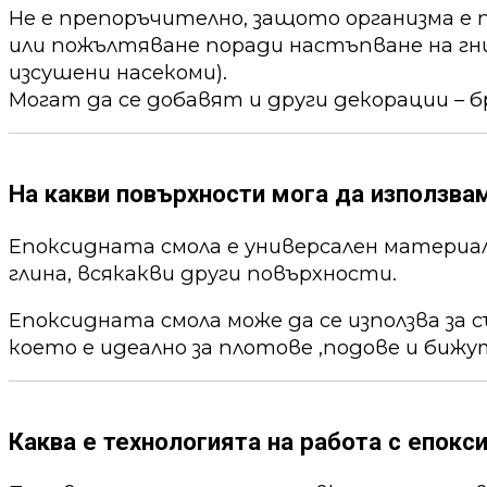
Не е препоръчително, защото организма е 
или пожълтяване поради настъпване на гни
изсушени насекоми).
Могат да се добавят и други декорации – б
На какви повърхности мога да използва
Епоксидната смола е универсален материал,
глина, всякакви други повърхности.
Епоксидната смола може да се използва за 
което е идеално за плотове ,подове и бижу
Каква е технологията на работа с епокс