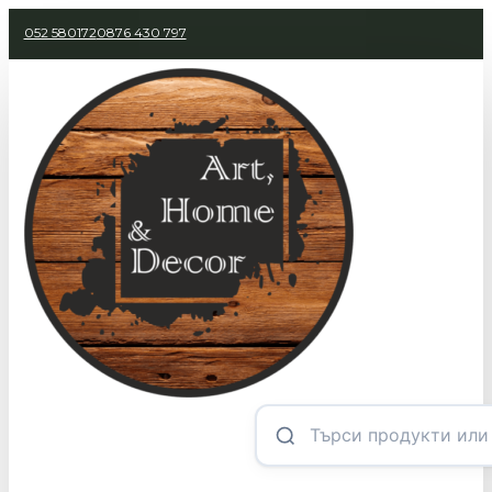
052 580172
0876 430 797