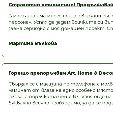
Страхотно отношение! Продължавай
В магазина има много неща, свързани със
персонал. Успях да задам всичките си въп
заема сериозно с моя домашен проект.
Мартина Вълкова
Горещо препоръчвам Art, Home & Decor
Свързах се с магазина по телефона с молб
ламинат от влага на едно особено място
смола, а поръчката беше в София още на
буквално всичко необходимо, за да се под