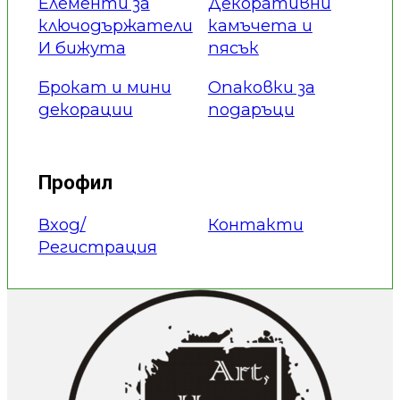
Елементи за
Декоративни
ключодържатели
камъчета и
И бижута
пясък
Брокат и мини
Опаковки за
декорации
подаръци
Профил
Вход/
Контакти
Регистрация