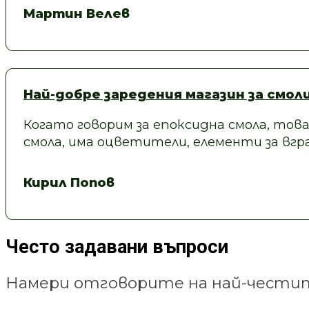
Мартин Велев
Най-добре заредения магазин за смол
Когато говорим за епоксидна смола, това
смола, има оцветители, елементи за вгра
Кирил Попов
Често задавани въпроси
Намери отговорите на най-честит