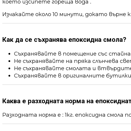
което изсипете гореща вода .
Изчакайте около 10 минути, докато върне к
Как да се съхранява епоксидна смола?
Съхранявайте в помещение със стайна
Не съхранявайте на пряка слънчева све
Не съхранявайте смолата и втвърдител
Съхранявайте в оригиналните бутилки
Каква е разходната норма на епоксидна
Разходната норма е : 1кг. епоксидна смола пок