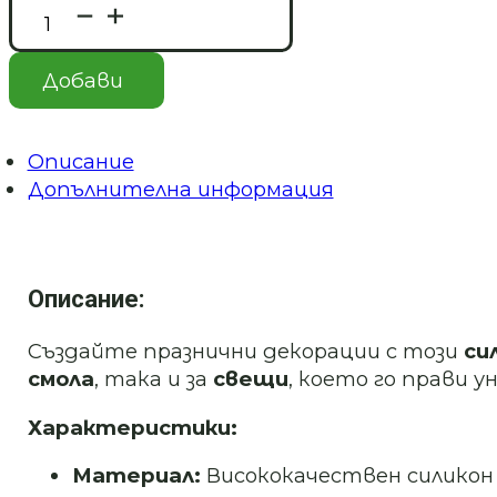
количество
за
Силиконов
молд/
Добави
калъп
малка
коледна
елха
Описание
Art.
Допълнителна информация
№251110
Описание:
Създайте празнични декорации с този
си
смола
, така и за
свещи
, което го прави 
Характеристики:
Материал:
Висококачествен силикон 