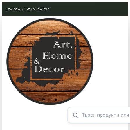
052 580172
0876 430 797