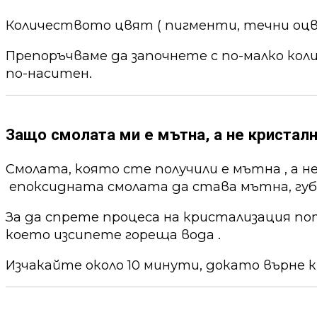
Количеството цвят ( пигменти, течни оцв
Препоръчваме да започнете с по-малко кол
по-наситен.
Защо смолата ми е мътна, а не кристалн
Смолата, която сте получили е мътна , а н
епоксидната смолата да става мътна, губи
За да спрете процеса на кристализация по
което изсипете гореща вода .
Изчакайте около 10 минути, докато върне к