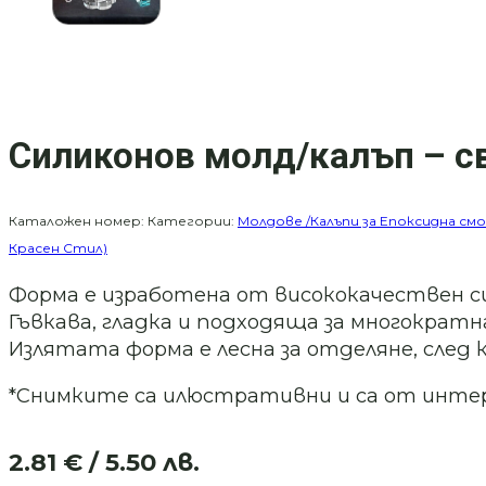
Силиконов молд/калъп – с
Каталожен номер:
Категории:
Молдове /Калъпи за Епоксидна смо
Красен Стил)
Форма е изработена от висококачествен с
Гъвкава, гладка и подходяща за многократна
Излятата форма е лесна за отделяне, след 
*Снимките са илюстративни и са от инт
2.81
€
/ 5.50 лв.
Original
Текущата