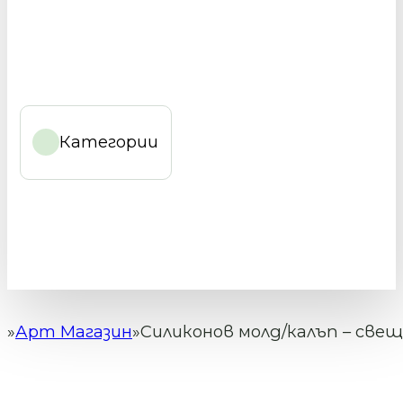
Категории
Арт Магазин
Силиконов молд/калъп – свещн
Начало