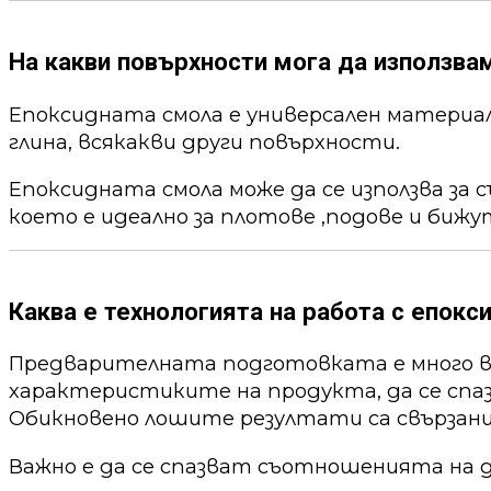
На какви повърхности мога да използва
Епоксидната смола е универсален материал,
глина, всякакви други повърхности.
Епоксидната смола може да се използва за 
което е идеално за плотове ,подове и бижу
Каква е технологията на работа с епокс
Предварителната подготовката е много ва
характеристиките на продукта, да се спа
Обикновено лошите резултати са свързани
Важно е да се спазват съотношенията на 