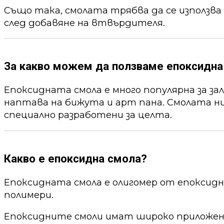
Също така, смолата трябва да се използва
след добавяне на втвърдителя.
За какво можем да ползваме епоксидна
Епоксидната смола е много популярна за за
наптава на бижута и арт пана. Смолата ни
специално разработени за целта.
Какво е епоксидна смола?
Епоксидната смола е олигомер от епоксид
полимери.
Епоксидните смоли имат широко приложени