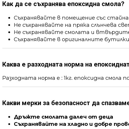
Как да се съхранява епоксидна смола?
Съхранявайте в помещение със стайна
Не съхранявайте на пряка слънчева све
Не съхранявайте смолата и втвърдител
Съхранявайте в оригиналните бутилки
Каква е разходната норма на епоксидна
Разходната норма е : 1кг. епоксидна смола пок
Какви мерки за безопасност да спазвам
Дръжте смолата далеч от деца
Съхранявайте на хладно и добре про