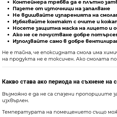
Контейнера трябва да е плътно зат
Пазете от източници на запалване
Не вдишвайте изпаренията на смол
Избягвайте контакт с очите и кожа
Носете защитна маска на лицето и о
Ако не се почустване добре потърс
Използвайте само в добре вентилира
Не е тайна, че епоксидната смола има хим
на продукта не е токсичен. Ако смолата по
Какво става ако периода на съхнене на с
Възможно е да не са спазени пропорциите 
изхвърлен.
Температурата на помещението също може 