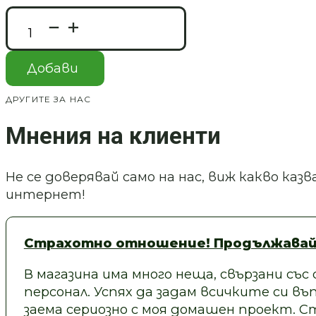
price
цена
количество
was:
е:
за
4.09 €
2.81 €
Силиконов
/
/
молд/
Добави
калъп
8.00 лв..
5.50 лв..
-
свещник
ДРУГИТЕ ЗА НАС
-
Art.
Мнения на клиенти
№
220671
Не се доверявай само на нас, виж какво ка
интернет!
Страхотно отношение! Продължавай
В магазина има много неща, свързани със
персонал. Успях да задам всичките си въп
заема сериозно с моя домашен проект.