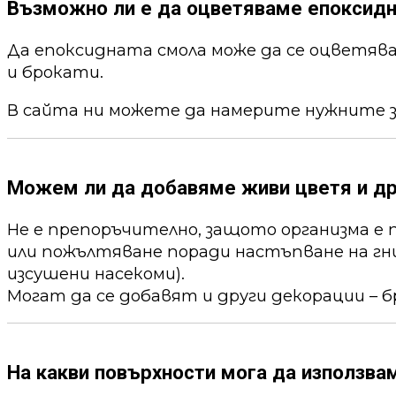
Възможно ли е да оцветяваме епоксид
Да епоксидната смола може да се оцветя
и брокати.
В сайта ни можете да намерите нужните 
Можем ли да добавяме живи цветя и др
Не е препоръчително, защото организма е 
или пожълтяване поради настъпване на гни
изсушени насекоми).
Могат да се добавят и други декорации – б
На какви повърхности мога да използва