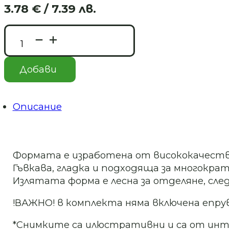
3.78
€
/ 7.39 лв.
Original
Текущата
price
цена
количество
was:
е:
за
7.11 €
3.78 €
Силиконов
/
/
молд/
Добави
калъп
13.91 лв..
7.39 лв..
–
Ваза
Квадрат-
Описание
Art.
№
240964
Формата е изработена от висококачеств
Гъвкава, гладка и подходяща за многократ
Излятата форма е лесна за отделяне, след
!ВАЖНО! в комплекта няма включена епр
*Снимките са илюстративни и са от ин