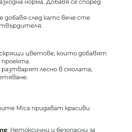
азходна норма. Добавя се според
е добавя след като вече сте
 втвърдителя.
 искрящи цветове, които добавят
 проекта.
 разтварят лесно в смолата,
етяване.
тите Mica придават красиви
те
: Нетоксични и безопасни за