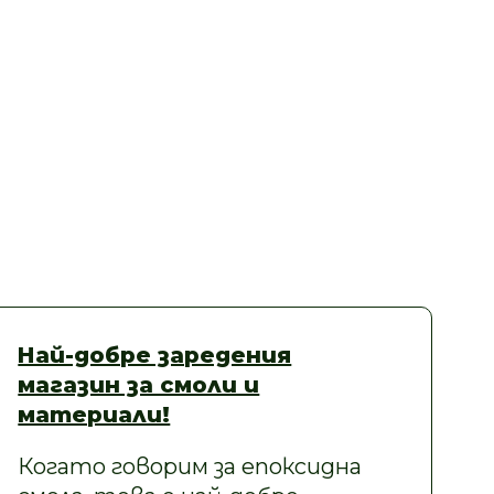
Най-добре заредения
магазин за смоли и
материали!
Когато говорим за епоксидна