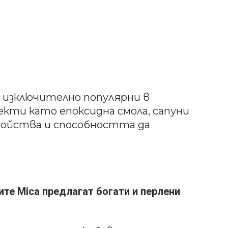
 изключително популярни в
кти като епоксидна смола, сапуни
войства и способността да
ите Mica предлагат богати и перлени