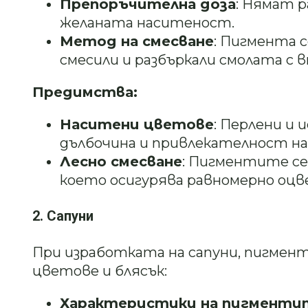
Препоръчителна доза
: Нямат р
желаната наситеност.
Метод на смесване
: Пигмента с
смесили и разбъркали смолата с
Предимства:
Наситени цветове
: Перлени и
дълбочина и привлекателност на
Лесно смесване
: Пигментите се
което осигурява равномерно оцв
2. Сапуни
При изработката на сапуни, пигмен
цветове и блясък:
Характеристики на пигменти