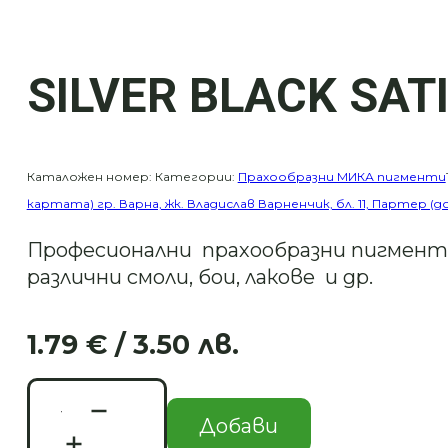
SILVER BLACK SAT
Каталожен номер:
Категории:
Прахообразни МИКА пигменти
картата) гр. Варна, жк. Владислав Варненчик, бл. 11, Партер (
Професионални прахообразни пигменти
различни смоли, бои, лакове и др.
1.79
€
/ 3.50 лв.
Original
Текущата
price
цена
количество
was:
е:
за
Добави
3.58 €
1.79 €
SILVER