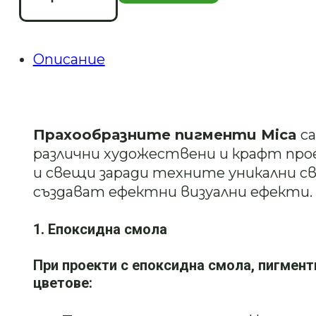
/
/
BLACK
SATIN-
7.00 лв..
3.50 лв..
4402
Описание
Прахообразните пигменти Mica
са
различни художествени и крафт прое
и свещи заради техните уникални с
създават ефектни визуални ефекти.
1. Епоксидна смола
При проекти с епоксидна смола, пигмент
цветове: