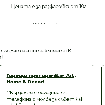
Цената е за разфасовка от 10г
ДРУГИТЕ ЗА НАС
кво казват нашите клиенти в
!
Горещо препоръчвам Art,
Home & Decor!
Свързах се с магазина по
телефона с молба за съвет как