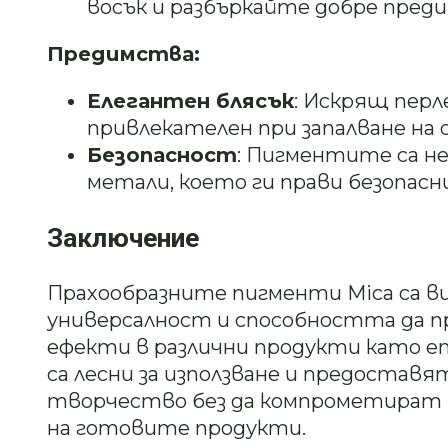
восък и разбъркайте добре преди
Предимства:
Елегантен блясък
: Искрящ перл
привлекателен при запалване на
Безопасност
: Пигментите са н
метали, което ги прави безопасн
Заключение
Прахообразните пигменти Mica са в
универсалност и способността да п
ефекти в различни продукти като епо
са лесни за използване и предостав
творчество без да компрометират
на готовите продукти.