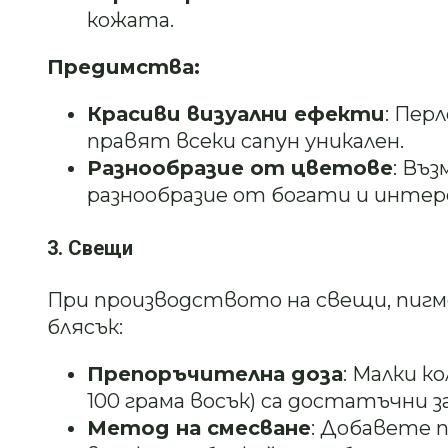
кожата.
Предимства:
Красиви визуални ефекти
: Пер
правят всеки сапун уникален.
Разнообразие от цветове
: Въ
разнообразие от богати и интер
3. Свещи
При производството на свещи, пиг
блясък:
Препоръчителна доза
: Малки к
100 грама восък) са достатъчни 
Метод на смесване
: Добавете 