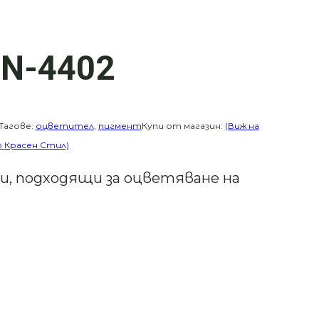
IN-4402
Тагове:
оцветител
,
пигмент
Купи от магазин:
(Виж на
до Красен Стил)
, подходящи за оцветяване на