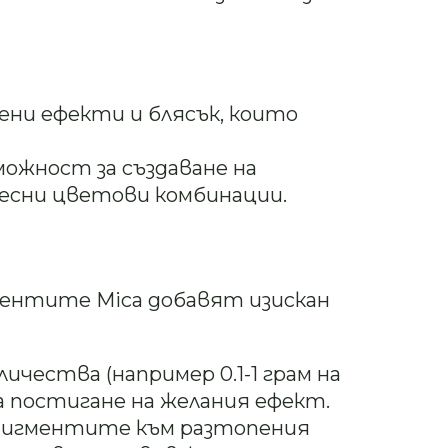
лени ефекти и блясък, които
зможност за създаване на
есни цветови комбинации.
ментите Mica добавят изискан
оличества (например 0.1-1 грам на
за постигане на желания ефект.
пигментите към разтопения