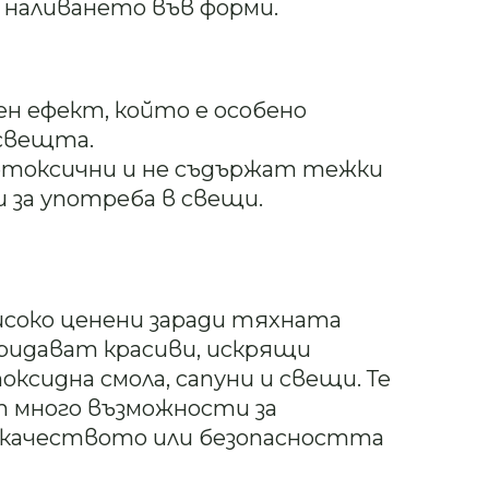
 наливането във форми.
ен ефект, който е особено
 свещта.
етоксични и не съдържат тежки
и за употреба в свещи.
исоко ценени заради тяхната
ридават красиви, искрящи
ксидна смола, сапуни и свещи. Те
ят много възможности за
 качеството или безопасността