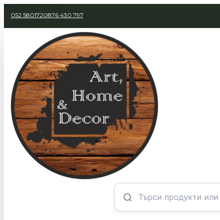
052 580172
0876 430 797