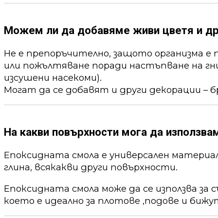
Можем ли да добавяме живи цветя и др
Не е препоръчително, защото организма е 
или пожълтяване поради настъпване на гни
изсушени насекоми).
Могат да се добавят и други декорации – б
На какви повърхности мога да използва
Епоксидната смола е универсален материал,
глина, всякакви други повърхности.
Епоксидната смола може да се използва за 
което е идеално за плотове ,подове и бижу