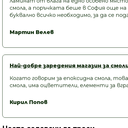
ламинат от влага на едно особено място
смола, а поръчката беше в София още на
буквално всичко необходимо, за да се под
Мартин Велев
Най-добре заредения магазин за смол
Когато говорим за епоксидна смола, това
смола, има оцветители, елементи за вгра
Кирил Попов