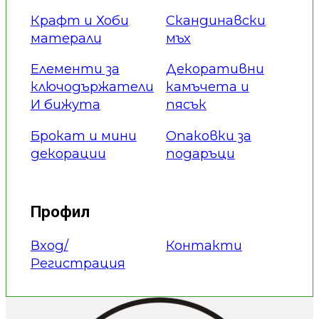
Крафт и Хоби
Скандинавски
матерали
мъх
Елементи за
Декоративни
ключодържатели
камъчета и
И бижута
пясък
Брокат и мини
Опаковки за
декорации
подаръци
Профил
Вход/
Контакти
Регистрация