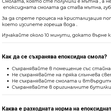
Смолата, която сте получили е мътна , а н
епоксидната смолата да става мътна, губи
За да спрете процеса на кристализация по
което изсипете гореща вода .
Изчакайте около 10 минути, докато върне к
Как да се съхранява епоксидна смола?
Съхранявайте в помещение със стайна
Не съхранявайте на пряка слънчева све
Не съхранявайте смолата и втвърдител
Съхранявайте в оригиналните бутилки
Каква е разходната норма на епоксидна