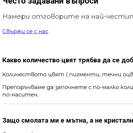
Често задавани въпроси
Намери отговорите на най-честит
Свържи се с нас
Какво количество цвят трябва да се до
Количеството цвят ( пигменти, течни оцв
Препоръчваме да започнете с по-малко кол
по-наситен.
Защо смолата ми е мътна, а не кристалн