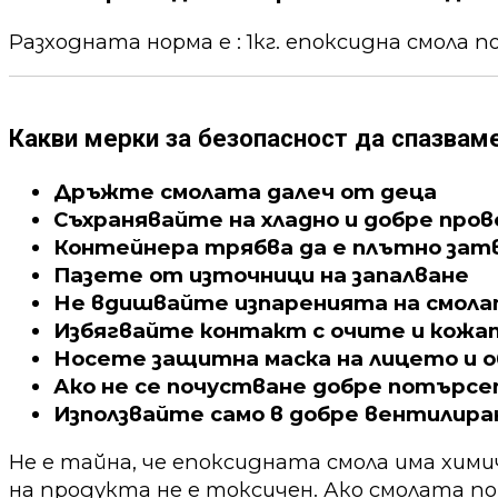
Разходната норма е : 1кг. епоксидна смола пок
Какви мерки за безопасност да спазвам
Дръжте смолата далеч от деца
Съхранявайте на хладно и добре про
Контейнера трябва да е плътно зат
Пазете от източници на запалване
Не вдишвайте изпаренията на смол
Избягвайте контакт с очите и кожа
Носете защитна маска на лицето и о
Ако не се почустване добре потърс
Използвайте само в добре вентилира
Не е тайна, че епоксидната смола има хим
на продукта не е токсичен. Ако смолата по