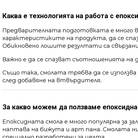
Каква е технологията на работа с епокс
Предварителната подготовката е много ва
характеристиките на продукта, да се спа
Обикновено лошите резултати са свързани
Важно е да се спазват съотношенията на 
Също така, смолата трябва да се използва
след добавяне на втвърдителя.
За какво можем да ползваме епоксидна
Епоксидната смола е много популярна за за
наптава на бижута и арт пана. Смолата ни
специално разработени за целта.