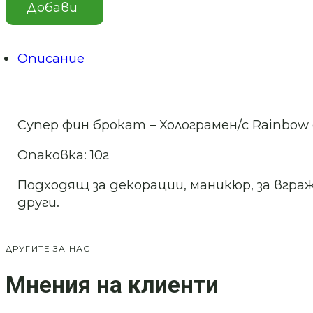
фин
Добави
холограмен
брокат
Арт.
№
Описание
LB101
Супер фин брокат – Холограмен/с Rainbow
Опаковка: 10г
Подходящ за декорации, маникюр, за вграж
други.
ДРУГИТЕ ЗА НАС
Мнения на клиенти