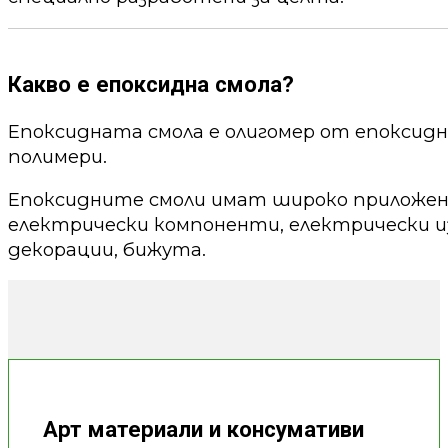
Какво е епоксидна смола?
Епоксидната смола е олигомер от епоксид
полимери.
Епоксидните смоли имат широко приложени
електрически компоненти, електрически из
декорации, бижута.
Арт материали и консумативи