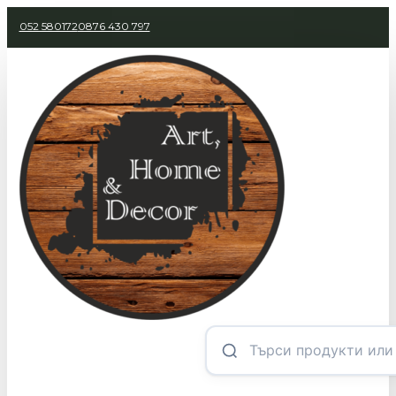
052 580172
0876 430 797