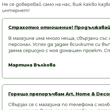
Не се доверявай само на нас, виж какво ка
интернет!
Страхотно отношение! Продължавай
В магазина има много неща, свързани със
персонал. Успях да задам всичките си въп
заема сериозно с моя домашен проект.
Мартина Вълкова
Горещо препоръчвам Art, Home & Decor
Свързах се с магазина по телефона с молб