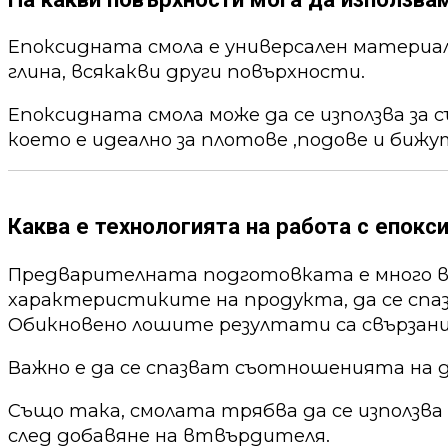
Епоксидната смола е универсален материал,
глина, всякакви други повърхности.
Епоксидната смола може да се използва за 
което е идеално за плотове ,подове и бижу
Каква е технологията на работа с епокс
Предварителната подготовката е много ва
характеристиките на продукта, да се спа
Обикновено лошите резултати са свързани
Важно е да се спазват съотношенията на 
Също така, смолата трябва да се използва
след добавяне на втвърдителя.