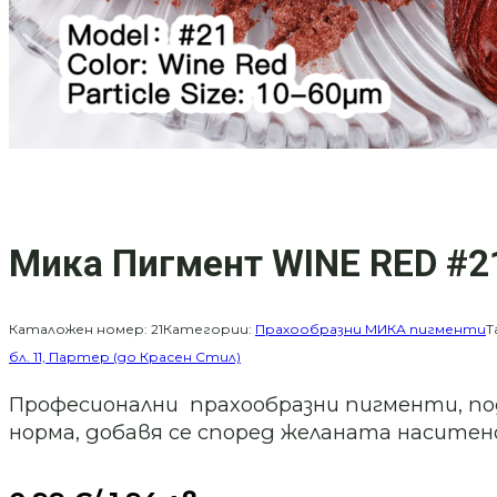
Мика Пигмент WINE RED #2
Каталожен номер:
21
Категории:
Прахообразни МИКА пигменти
Т
бл. 11, Партер (до Красен Стил)
Професионални прахообразни пигменти, подх
норма, добавя се според желаната наситеност