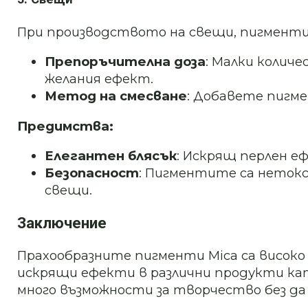
При производството на свещи, пигментит
Препоръчителна доза
: Малки количе
желания ефект.
Метод на смесване
: Добавете пигм
Предимства:
Елегантен блясък
: Искрящ перлен е
Безопасност
: Пигментите са нетокс
свещи.
Заключение
Прахообразните пигменти Mica са високо
искрящи ефекти в различни продукти като
много възможности за творчество без д