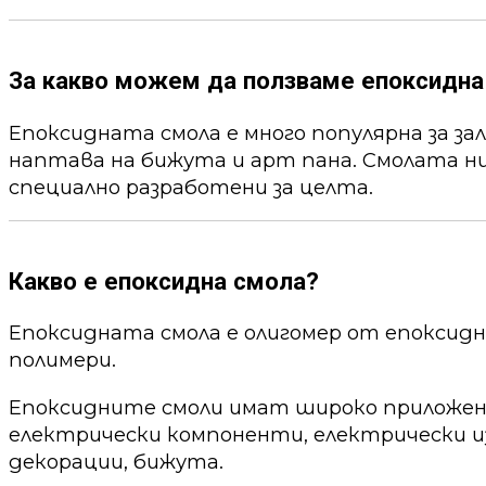
За какво можем да ползваме епоксидна
Епоксидната смола е много популярна за за
наптава на бижута и арт пана. Смолата ни
специално разработени за целта.
Какво е епоксидна смола?
Епоксидната смола е олигомер от епоксид
полимери.
Епоксидните смоли имат широко приложени
електрически компоненти, електрически из
декорации, бижута.