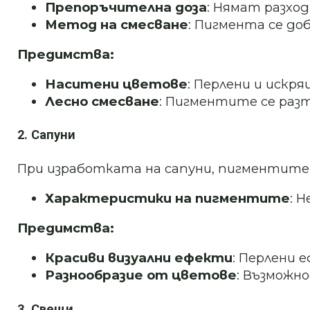
Препоръчителна доза
: Нямат разхо
Метод на смесване
: Пигмента се до
Предимства:
Наситени цветове
: Перлени и искр
Лесно смесване
: Пигментите се раз
2. Сапуни
При изработката на сапуни, пигментите 
Характеристики на пигментите
: 
Предимства:
Красиви визуални ефекти
: Перлени 
Разнообразие от цветове
: Възможн
3. Свещи