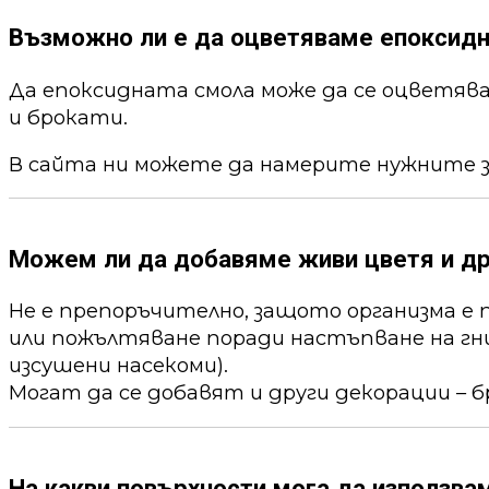
Възможно ли е да оцветяваме епоксид
Да епоксидната смола може да се оцветя
и брокати.
В сайта ни можете да намерите нужните 
Можем ли да добавяме живи цветя и др
Не е препоръчително, защото организма е 
или пожълтяване поради настъпване на гни
изсушени насекоми).
Могат да се добавят и други декорации – б
На какви повърхности мога да използва