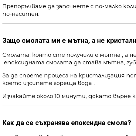
Препоръчваме да започнете с по-малко кол
по-наситен.
Защо смолата ми е мътна, а не кристалн
Смолата, която сте получили е мътна , а н
епоксидната смолата да става мътна, губи
За да спрете процеса на кристализация по
което изсипете гореща вода .
Изчакайте около 10 минути, докато върне к
Как да се съхранява епоксидна смола?