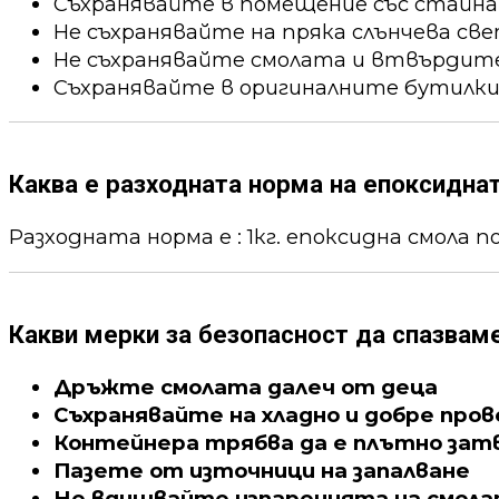
Съхранявайте в помещение със стайна
Не съхранявайте на пряка слънчева све
Не съхранявайте смолата и втвърдител
Съхранявайте в оригиналните бутилки
Каква е разходната норма на епоксидна
Разходната норма е : 1кг. епоксидна смола пок
Какви мерки за безопасност да спазвам
Дръжте смолата далеч от деца
Съхранявайте на хладно и добре про
Контейнера трябва да е плътно зат
Пазете от източници на запалване
Не вдишвайте изпаренията на смол