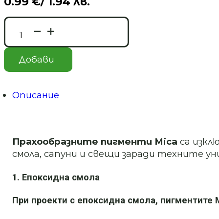
0.99
€
/ 1.94 лв.
количество
за
Мика
Пигмент
Добави
WINE
RED
#21
Описание
Прахообразните пигменти Mica
са изкл
смола, сапуни и свещи заради техните у
1. Епоксидна смола
При проекти с епоксидна смола, пигментите M