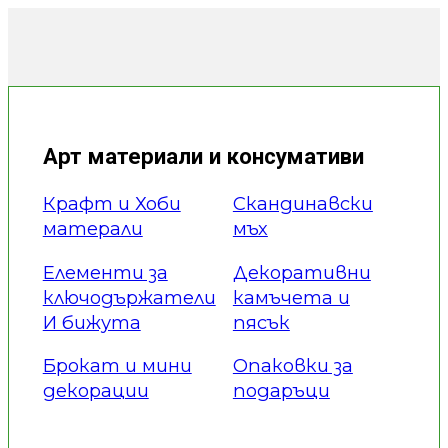
Арт материали и консумативи
Крафт и Хоби
Скандинавски
матерали
мъх
Елементи за
Декоративни
ключодържатели
камъчета и
И бижута
пясък
Брокат и мини
Опаковки за
декорации
подаръци