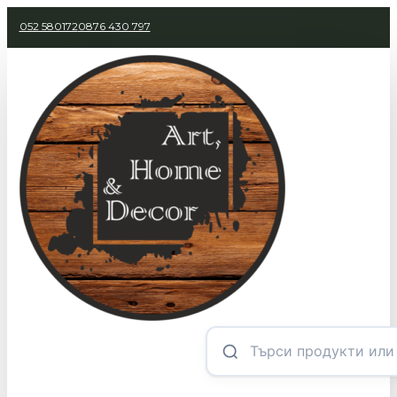
052 580172
0876 430 797