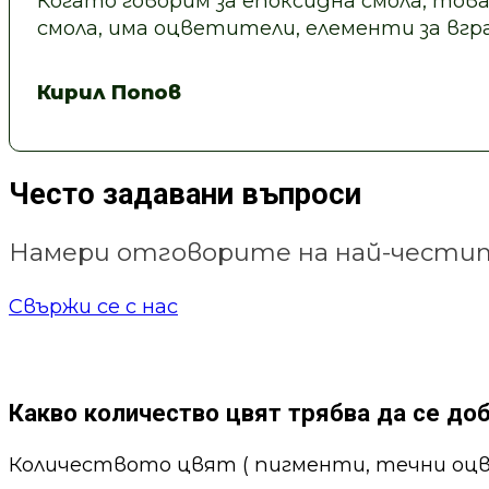
Когато говорим за епоксидна смола, това
смола, има оцветители, елементи за вгра
Кирил Попов
Често задавани въпроси
Намери отговорите на най-честит
Свържи се с нас
Какво количество цвят трябва да се до
Количеството цвят ( пигменти, течни оцв