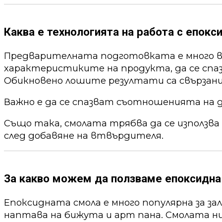
Каква е технологията на работа с епокс
Предварителната подготовката е много ва
характеристиките на продукта, да се спа
Обикновено лошите резултати са свързани
Важно е да се спазват съотношенията на 
Също така, смолата трябва да се използва
след добавяне на втвърдителя.
За какво можем да ползваме епоксидна
Епоксидната смола е много популярна за за
наптава на бижута и арт пана. Смолата ни