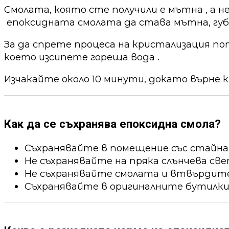
Смолата, която сте получили е мътна , а н
епоксидната смолата да става мътна, губи
За да спрете процеса на кристализация по
което изсипете гореща вода .
Изчакайте около 10 минути, докато върне к
Как да се съхранява епоксидна смола?
Съхранявайте в помещение със стайна
Не съхранявайте на пряка слънчева све
Не съхранявайте смолата и втвърдител
Съхранявайте в оригиналните бутилки