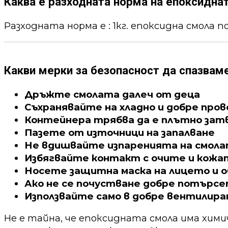
Каква е разходната норма на епоксидна
Разходната норма е : 1кг. епоксидна смола пок
Какви мерки за безопасност да спазвам
Дръжте смолата далеч от деца
Съхранявайте на хладно и добре про
Контейнера трябва да е плътно зат
Пазете от източници на запалване
Не вдишвайте изпаренията на смол
Избягвайте контакт с очите и кожа
Носете защитна маска на лицето и о
Ако не се почустване добре потърс
Използвайте само в добре вентилира
Не е тайна, че епоксидната смола има хим