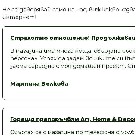
Не се доверявай само на нас, виж какво ка
интернет!
Страхотно отношение! Продължавай
В магазина има много неща, свързани със
персонал. Успях да задам всичките си въп
заема сериозно с моя домашен проект.
Мартина Вълкова
Горещо препоръчвам Art, Home & Decor
Свързах се с магазина по телефона с молб