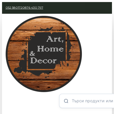
052 580172
0876 430 797