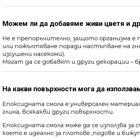
Можем ли да добавяме живи цветя и др
Не е препоръчително, защото организма е 
или пожълтяване поради настъпване на гни
изсушени насекоми).
Могат да се добавят и други декорации – б
На какви повърхности мога да използва
Епоксидната смола е универсален материал,
глина, всякакви други повърхности.
Епоксидната смола може да се използва за 
което е идеално за плотове ,подове и бижу