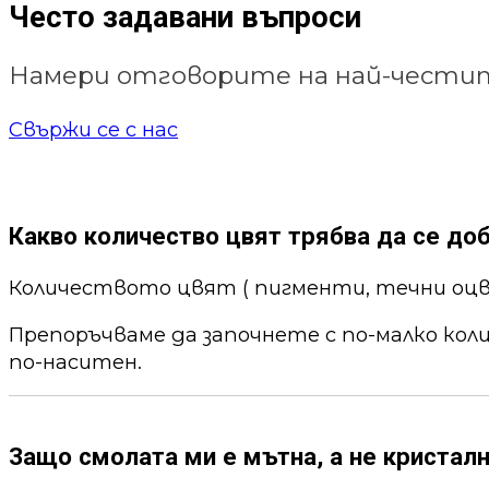
Често задавани въпроси
Намери отговорите на най-честит
Свържи се с нас
Какво количество цвят трябва да се до
Количеството цвят ( пигменти, течни оцв
Препоръчваме да започнете с по-малко кол
по-наситен.
Защо смолата ми е мътна, а не кристалн