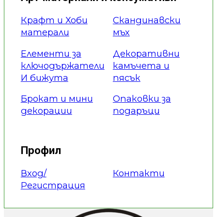
Крафт и Хоби
Скандинавски
матерали
мъх
Елементи за
Декоративни
ключодържатели
камъчета и
И бижута
пясък
Брокат и мини
Опаковки за
декорации
подаръци
Профил
Вход/
Контакти
Регистрация