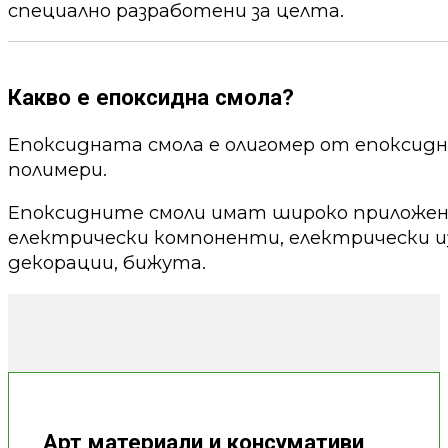
специално разработени за целта.
Какво е епоксидна смола?
Епоксидната смола е олигомер от епоксид
полимери.
Епоксидните смоли имат широко приложени
електрически компоненти, електрически из
декорации, бижута.
Арт материали и консумативи