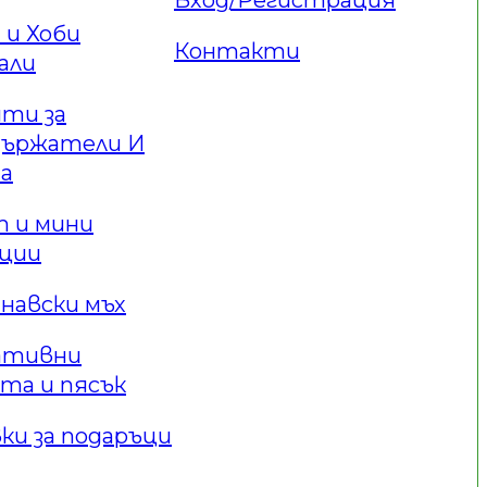
и Хоби
Контакти
али
ти за
държатели И
а
 и мини
ации
навски мъх
ативни
та и пясък
ки за подаръци