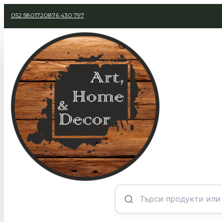
052 580172
0876 430 797