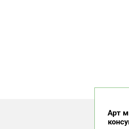
Арт м
конс