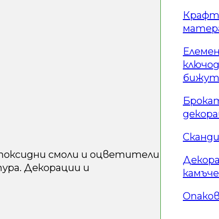
Крафт 
матер
Елемен
ключо
бижут
Брокат
декор
Сканди
Епоксидни смоли и оцветители
Декор
тура. Декорации и
камъче
Опаков