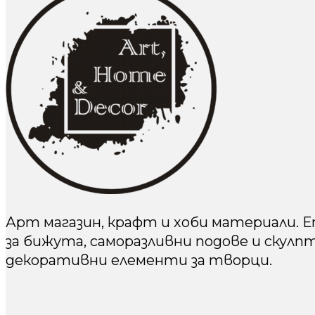
Арт магазин, крафт и хоби материали. 
за бижута, саморазливни подове и скулп
декоративни елементи за творци.