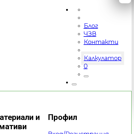
Блог
ЧЗВ
Контакти
Калкулатор
0
атериали и
Профил
умативи
Вход/Регистрация