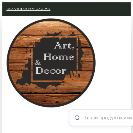
052 580172
0876 430 797