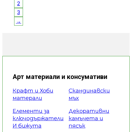
2
3
→
Арт материали и консумативи
Крафт и Хоби
Скандинавски
матерали
мъх
Елементи за
Декоративни
ключодържатели
камъчета и
И бижута
пясък