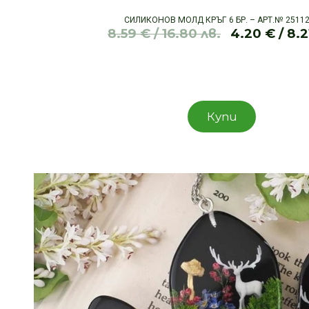
СИЛИКОНОВ МОЛД КРЪГ 6 БР. – АРТ.№ 2511
8.59
€
/ 16.80 лв.
4.20
€
/ 8.2
Original
Текущата
price
цена
was:
е:
8.59 €
4.20 €
/
/
Купи
16.80 лв..
8.21 лв..