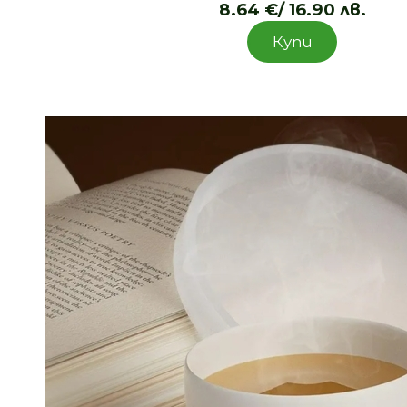
8.64
€
/ 16.90 лв.
Купи