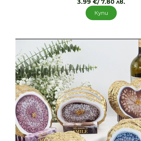
3.99
€
/ 7.80 лв.
Купи