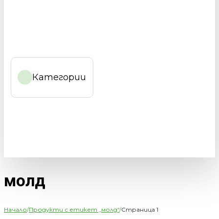
Категории
молд
Начало
/
Продукти с етикет „молд“
/
Страница 1