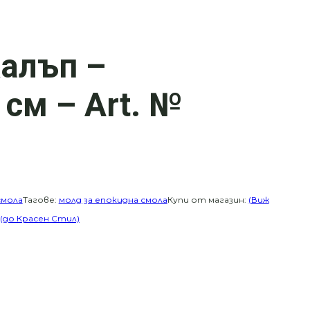
алъп –
см – Art. №
смола
Тагове:
молд за епокидна смола
Купи от магазин:
(Виж
 (до Красен Стил)