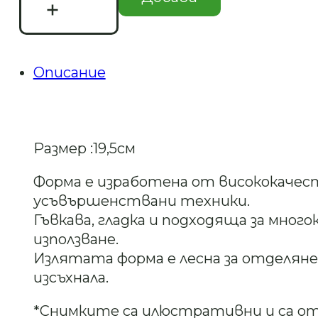
7.67 €
4.04 €
Силиконов
/
/
молд/
калъп
15.00 лв..
7.90 лв..
–
Осмоъгълник
Описание
19,5
см
–
Art.
№
Размер :19,5см
2409193
Форма е изработена от висококачес
усъвършенствани техники.
Гъвкава, гладка и подходяща за много
използване.
Излятата форма е лесна за отделяне,
изсъхнала.
*Снимките са илюстративни и са о