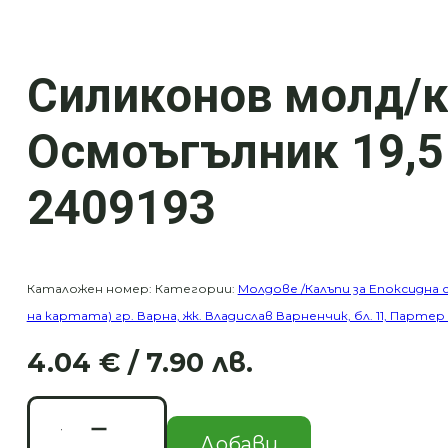
Силиконов молд/к
Осмоъгълник 19,5 
2409193
Каталожен номер:
Категории:
Молдове /Калъпи за Епоксидна 
на картата) гр. Варна, жк. Владислав Варненчик, бл. 11, Партер
4.04
€
/ 7.90 лв.
Original
Текущата
price
цена
количество
was:
е:
за
Добави