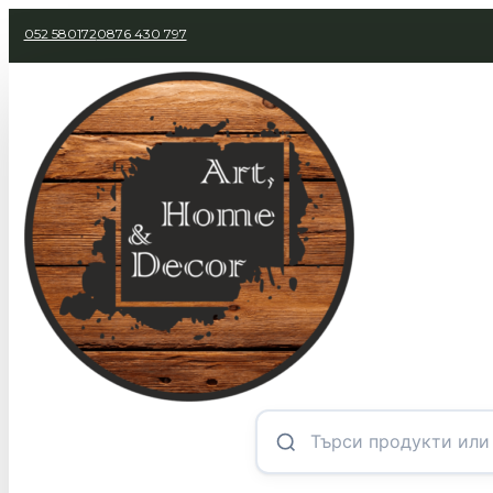
052 580172
0876 430 797