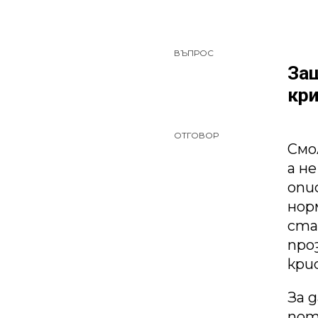
ВЪПРОС
Защ
кри
ОТГОВОР
Смо
а н
опи
нор
ста
про
кри
За 
пот