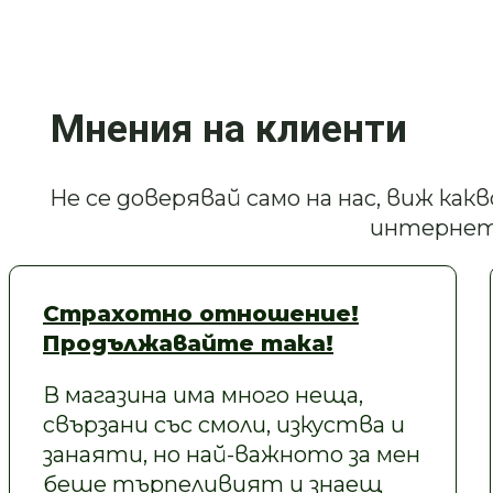
Мнения на клиенти
Не се доверявай само на нас, виж ка
интернет
Страхотно отношение!
Продължавайте така!
В магазина има много неща,
свързани със смоли, изкуства и
занаяти, но най-важното за мен
беше търпеливият и знаещ