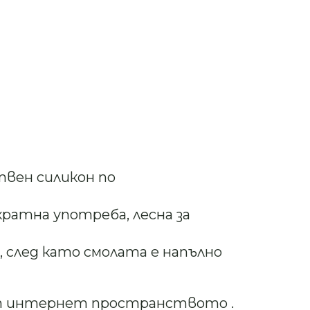
твен силикон по
кратна употреба, лесна за
 след като смолата е напълно
т интернет пространството .