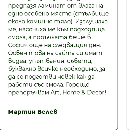
предпазя ламинат от влага на
едно особено място (стълбище
около коминно тяло). Изслушаха
ме, насочиха ме към подходяща
смола, а поръчката беше в
София още на следващия ден.
Освен това на сайта си имат
видеа, упътвания, съвети,
буквално всичко необходимо, за
да се подготви човек как да
работи със смола. Горещо
препоръчвам Art, Home & Decor!
Мартин Велев