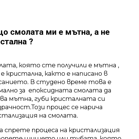
о смолата ми е мътна, а не
стална ?
лата, която сте получили е мътна ,
е е кристална, както е написано в
санието. В студено време това е
мално за епоксидната смолата да
ва мътна, губи кристалната си
зрачност.Този процес се нарича
стализация на смолата.
да спрете процеса на кристализация
опете шишето или тубата, която