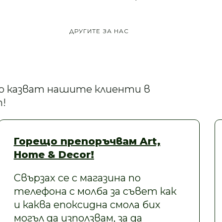
ДРУГИТЕ ЗА НАС
кво казват нашите клиенти в
!
Горещо препоръчвам Art,
Home & Decor!
Свързах се с магазина по
телефона с молба за съвет как
и каква епоксидна смола бих
могъл да използвам, за да