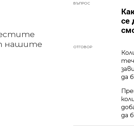
ВЪПРОС
Как
се 
смо
честите
от нашите
ОТГОВОР
Кол
теч
зав
да 
Пре
кол
доб
да 