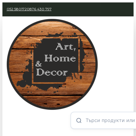
052 580172
0876 430 797