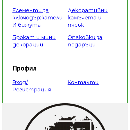
Елементи за
Декоративни
ключодържатели
камъчета и
И бижута
пясък
Брокат и мини
Опаковки за
декорации
подаръци
Профил
Вход/
Контакти
Регистрация