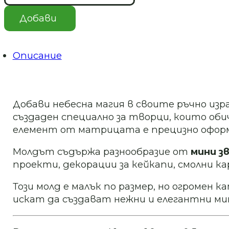
Силиконов
молд
Добави
за
бижута
-
Звездички
Описание
и
Лунички
-
Арт.
№
Добави небесна магия в своите ръчно из
2511184
създаден специално за творци, които об
елемент от матрицата е прецизно оформе
Молдът съдържа разнообразие от
мини з
проекти, декорации за кейкапи, смолни к
Този молд е малък по размер, но огромен
искат да създават нежни и елегантни ми