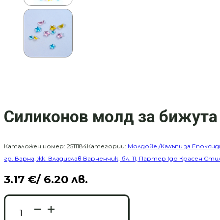
Силиконов молд за бижута 
Каталожен номер:
2511184
Категории:
Молдове /Калъпи за Епоксид
гр. Варна, жк. Владислав Варненчик, бл. 11, Партер (до Красен Сти
3.17
€
/ 6.20 лв.
количество
за