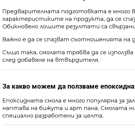
Предварителната подготовката е много ва
характеристиките на продукта, да се спа
Обикновено лошите резултати са свързани
Важно е да се спазват съотношенията на 
Също така, смолата трябва да се използва
след добавяне на втвърдителя.
За какво можем да ползваме епоксидна
Епоксидната смола е много популярна за за
наптава на бижута и арт пана. Смолата ни
специално разработени за целта.