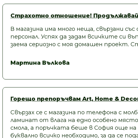
Страхотно отношение! Продължавай
В магазина има много неща, свързани със
персонал. Успях да задам всичките си въп
заема сериозно с моя домашен проект.
Мартина Вълкова
Горещо препоръчвам Art, Home & Decor
Свързах се с магазина по телефона с молб
ламинат от влага на едно особено място
смола, а поръчката беше в София още на
буквално всичко необходимо, за да се под