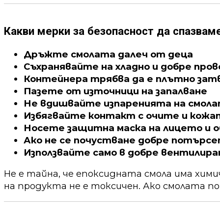
Какви мерки за безопасност да спазвам
Дръжте смолата далеч от деца
Съхранявайте на хладно и добре про
Контейнера трябва да е плътно зат
Пазете от източници на запалване
Не вдишвайте изпаренията на смол
Избягвайте контакт с очите и кожа
Носете защитна маска на лицето и о
Ако не се почустване добре потърс
Използвайте само в добре вентилира
Не е тайна, че епоксидната смола има хим
на продукта не е токсичен. Ако смолата по