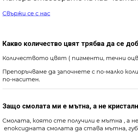
Свържи се с нас
Какво количество цвят трябва да се до
Количеството цвят ( пигменти, течни оцв
Препоръчваме да започнете с по-малко кол
по-наситен.
Защо смолата ми е мътна, а не кристалн
Смолата, която сте получили е мътна , а н
епоксидната смолата да става мътна, губи