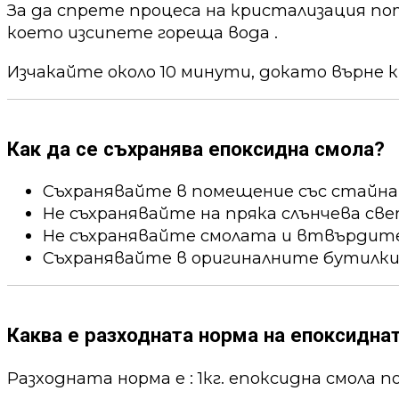
За да спрете процеса на кристализация по
което изсипете гореща вода .
Изчакайте около 10 минути, докато върне к
Как да се съхранява епоксидна смола?
Съхранявайте в помещение със стайна
Не съхранявайте на пряка слънчева све
Не съхранявайте смолата и втвърдител
Съхранявайте в оригиналните бутилки
Каква е разходната норма на епоксидна
Разходната норма е : 1кг. епоксидна смола пок