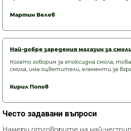
Мартин Велев
Най-добре заредения магазин за смол
Когато говорим за епоксидна смола, това
смола, има оцветители, елементи за вгра
Кирил Попов
Често задавани въпроси
Намери отговорите на най-честит