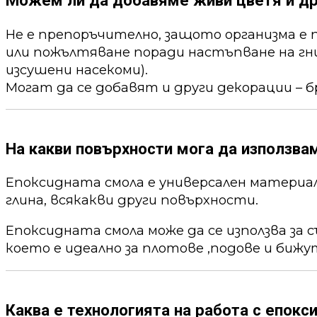
Можем ли да добавяме живи цветя и др
Не е препоръчително, защото организма е 
или пожълтяване поради настъпване на гни
изсушени насекоми).
Могат да се добавят и други декорации – б
На какви повърхности мога да използва
Епоксидната смола е универсален материал,
глина, всякакви други повърхности.
Епоксидната смола може да се използва за 
което е идеално за плотове ,подове и бижу
Каква е технологията на работа с епокс