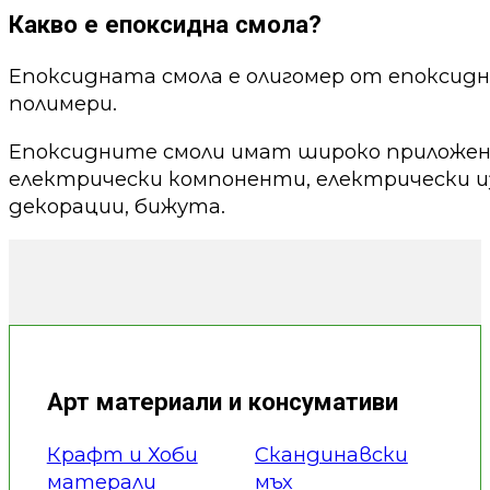
Какво е епоксидна смола?
Епоксидната смола е олигомер от епоксид
полимери.
Епоксидните смоли имат широко приложени
електрически компоненти, електрически из
декорации, бижута.
Арт материали и консумативи
Крафт и Хоби
Скандинавски
матерали
мъх