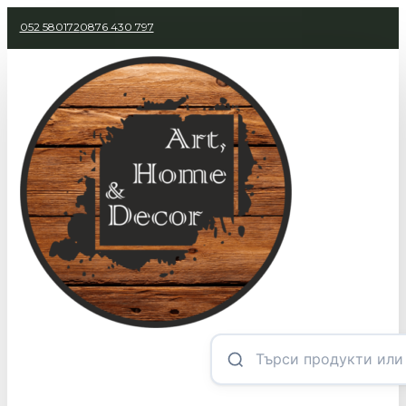
052 580172
0876 430 797