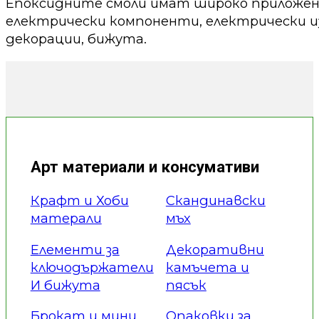
Епоксидните смоли имат широко приложени
електрически компоненти, електрически из
декорации, бижута.
Арт материали и консумативи
Крафт и Хоби
Скандинавски
матерали
мъх
Елементи за
Декоративни
ключодържатели
камъчета и
И бижута
пясък
Брокат и мини
Опаковки за