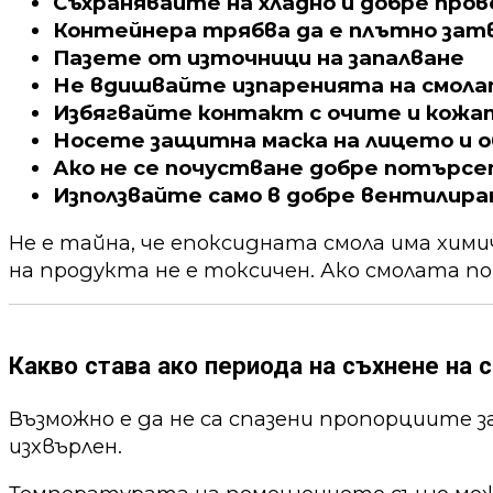
Съхранявайте на хладно и добре про
Контейнера трябва да е плътно зат
Пазете от източници на запалване
Не вдишвайте изпаренията на смол
Избягвайте контакт с очите и кожа
Носете защитна маска на лицето и о
Ако не се почустване добре потърс
Използвайте само в добре вентилира
Не е тайна, че епоксидната смола има хим
на продукта не е токсичен. Ако смолата по
Какво става ако периода на съхнене на с
Възможно е да не са спазени пропорциите 
изхвърлен.