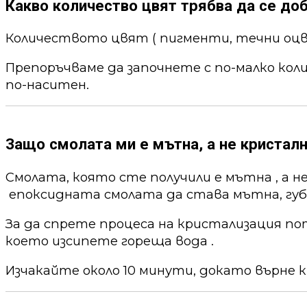
Какво количество цвят трябва да се до
Количеството цвят ( пигменти, течни оцв
Препоръчваме да започнете с по-малко кол
по-наситен.
Защо смолата ми е мътна, а не кристалн
Смолата, която сте получили е мътна , а н
епоксидната смолата да става мътна, губи
За да спрете процеса на кристализация по
което изсипете гореща вода .
Изчакайте около 10 минути, докато върне к