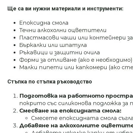
Ще са ви нужни материали и инструменти:
Епоксидна смола
Течни алкохолни оцветители
Пластмасови чаши или контейнери за
Бъркалки или шпатула
Ръкавици и защитни очила
Форми за отливане (ако е необходимо)
Малки пипети или капкомери (ако сте
Стъпка по стъпка ръководство
Подготовка на работното простра
покрито със силиконова подложка за 
Смесване на епоксидната смола:
Смесете епоксидната смола съгл
Добавяне на алкохолните оцветите
Добавете няколко капки от избра