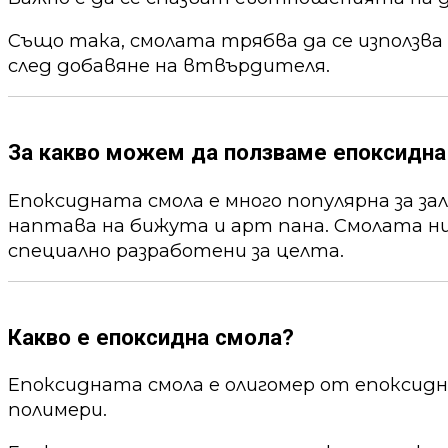
Също така, смолата трябва да се използва
след добавяне на втвърдителя.
За какво можем да ползваме епоксидна
Епоксидната смола е много популярна за за
наптава на бижута и арт пана. Смолата ни
специално разработени за целта.
Какво е епоксидна смола?
Епоксидната смола е олигомер от епоксид
полимери.