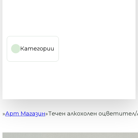
Категории
Арт Магазин
Tечен алкохолен оцветител/Al
Начало