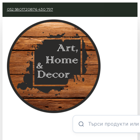
052 580172
0876 430 797