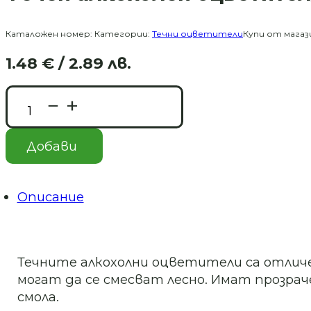
Каталожен номер:
Категории:
Течни оцветители
Купи от магаз
1.48
€
/ 2.89 лв.
Original
Текущата
price
цена
количество
was:
е:
за
3.07 €
1.48 €
Tечен
/
/
алкохолен
Добави
оцветител/Alcohol
6.00 лв..
2.89 лв..
INK-
Lime
yellow-
Описание
20мл
Течните алкохолни оцветители са отличен
могат да се смесват лесно. Имат прозрач
смола.