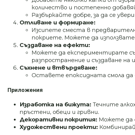
количество и постепенно добавя
Разбъркайте добре, за да се увер
Отливане и формиране:
Изсипете сместа в предварителн
покриете. Можете да използвате 
Създаване на ефекти:
Можете да експериментирате със 
разпространение и създаване на 
Съхнене и втвърдяване:
Оставете епоксидната смола да 
Приложения
Изработка на бижута:
Течните алкох
пръстени, обеци и гривни.
Декоративни покрития:
Можете да с
Художествени проекти:
Комбинирайт