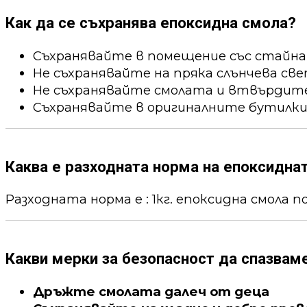
Как да се съхранява епоксидна смола?
Съхранявайте в помещение със стайна
Не съхранявайте на пряка слънчева све
Не съхранявайте смолата и втвърдител
Съхранявайте в оригиналните бутилки
Каква е разходната норма на епоксидна
Разходната норма е : 1кг. епоксидна смола пок
Какви мерки за безопасност да спазвам
Дръжте смолата далеч от деца