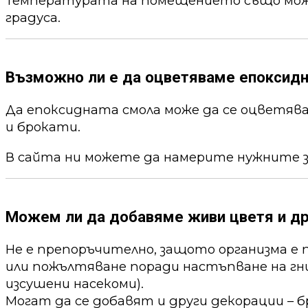
Температурата на помещението също може 
градуса.
Възможно ли е да оцветяваме епоксид
Да епоксидната смола може да се оцветя
и брокати.
В сайта ни можете да намерите нужните 
Можем ли да добавяме живи цветя и др
Не е препоръчително, защото организма е 
или пожълтяване поради настъпване на гни
изсушени насекоми).
Могат да се добавят и други декорации – б