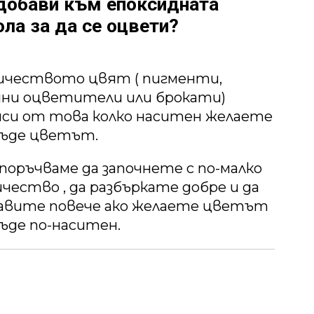
добави към епоксидната
ла за да се оцвети?
ичеството цвят ( пигменти,
ни оцветители или брокати)
иси от това колко наситен желаете
бъде цветът.
поръчваме да започнете с по-малко
ичество , да разбъркате добре и да
авите повече ако желаете цветът
бъде по-наситен.