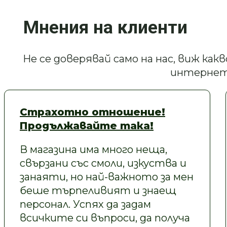
Мнения на клиенти
Не се доверявай само на нас, виж ка
интернет
Страхотно отношение!
Продължавайте така!
В магазина има много неща,
свързани със смоли, изкуства и
занаяти, но най-важното за мен
беше търпеливият и знаещ
персонал. Успях да задам
всичките си въпроси, да получа