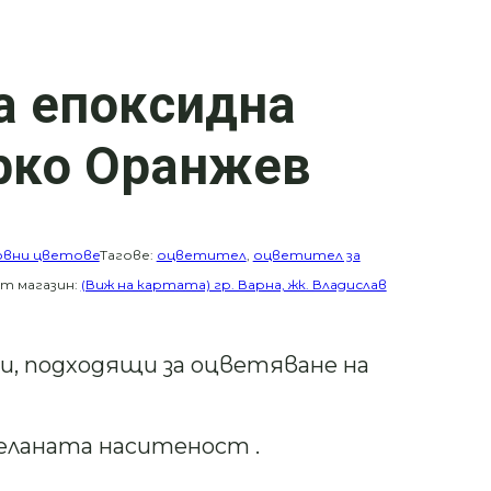
а епоксидна
рко Оранжев
овни цветове
Тагове:
оцветител
,
оцветител за
от магазин:
(Виж на картата) гр. Варна, жк. Владислав
, подходящи за оцветяване на
желаната наситеност .