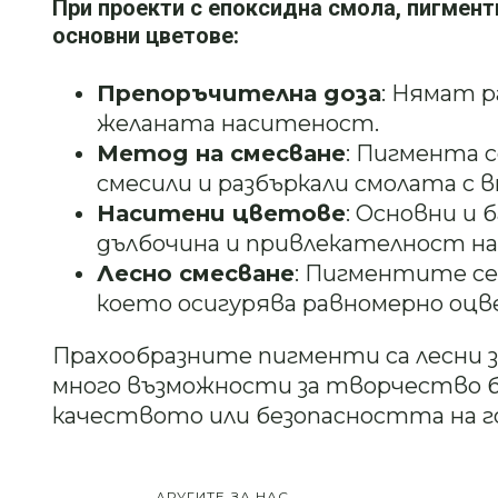
При проекти с епоксидна смола, пигмент
основни цветове:
Препоръчителна доза
: Нямат р
желаната наситеност.
Метод на смесване
: Пигмента с
смесили и разбъркали смолата с
Наситени цветове
: Основни и
дълбочина и привлекателност на
Лесно смесване
: Пигментите се
което осигурява равномерно оцв
Прахообразните пигменти са лесни 
много възможности за творчество 
качеството или безопасността на 
ДРУГИТЕ ЗА НАС