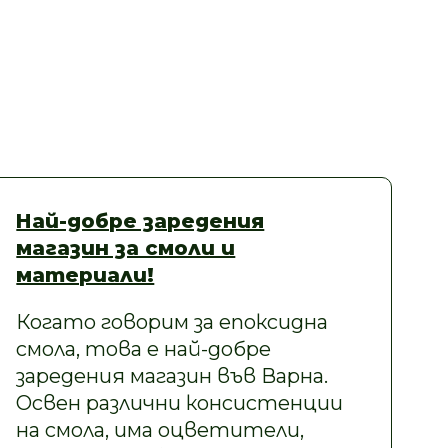
Най-добре заредения
магазин за смоли и
материали!
Когато говорим за епоксидна
смола, това е най-добре
заредения магазин във Варна.
Освен различни консистенции
на смола, има оцветители,