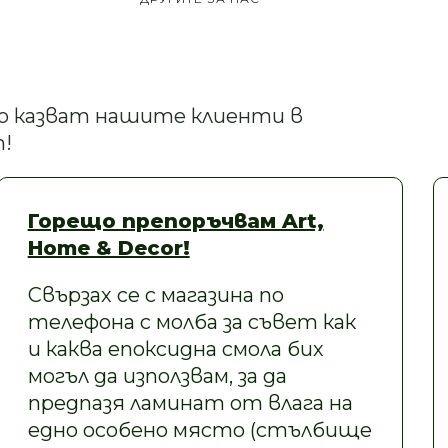
кво казват нашите клиенти в
!
Горещо препоръчвам Art,
Home & Decor!
Свързах се с магазина по
телефона с молба за съвет как
и каква епоксидна смола бих
могъл да използвам, за да
предпазя ламинат от влага на
едно особено място (стълбище