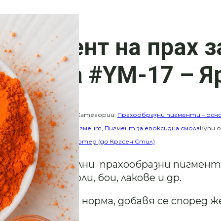
Пигмент на прах з
смола #YM-17 – Я
Каталожен номер:
Категории:
Прахообразни пигменти – осн
епоксидна смола
,
пигмент
,
Пигмент за епоксидна смола
Купи 
Варненчик, бл. 11, Партер (до Красен Стил)
Професионални прахообразни пигменти
различни смоли, бои, лакове и др.
Без разходна норма, добавя се според 