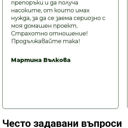
препоръки и да получа
насоките, от които имах
нужда, за да се заема сериозно с
моя домашен проект.
Страхотно отношение!
Продължавайте така!
Мартина Вълкова
Често задавани въпроси