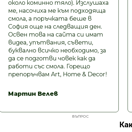
около коминно тяло). Изслушаха
ме, насочиха ме към подходяща
смола, а поръчката беше в
София още на следващия ден.
Освен това на сайта си имат
видеа, упътвания, съвети,
буквално всичко необходимо, за
да се подготви човек как да
работи със смола. Горещо
препоръчвам Art, Home & Decor!
Мартин Велев
ВЪПРОС
Как