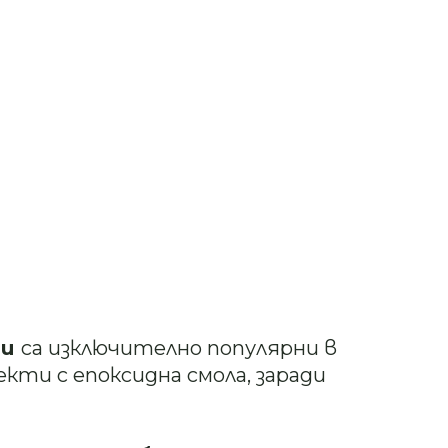
ти
са изключително популярни в
кти с епоксидна смола, заради