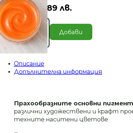
2.50
€
/ 4.89 лв.
количество
за
Добави
Пигмент
на
прах
за
епоксидна
Описание
смола
Допълнителна информация
#YM-
17
-
Ярко
Оранжев
Прахообразните основни пигмен
различни художествени и крафт прое
техните наситени цветове