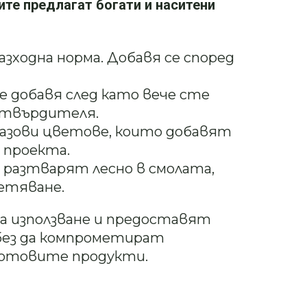
ите предлагат богати и наситени
азходна норма. Добавя се според
е добавя след като вече сте
 втвърдителя.
 базови цветове, които добавят
 проекта.
 разтварят лесно в смолата,
етяване.
за използване и предоставят
без да компрометират
готовите продукти.