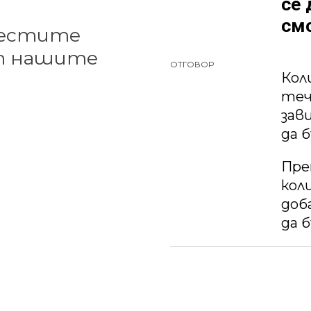
се 
смо
честите
от нашите
ОТГОВОР
Кол
теч
зав
да 
Пре
кол
доб
да 