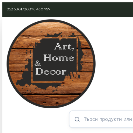
052 580172
0876 430 797