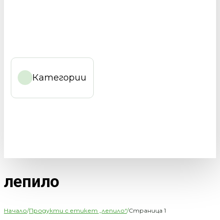
Категории
лепило
Начало
/
Продукти с етикет „лепило“
/
Страница 1