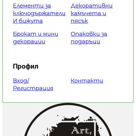
Елементи за
Декоративни
ключодържатели
камъчета и
И бижута
пясък
Брокат и мини
Опаковки за
декорации
подаръци
Профил
Вход/
Контакти
Регистрация