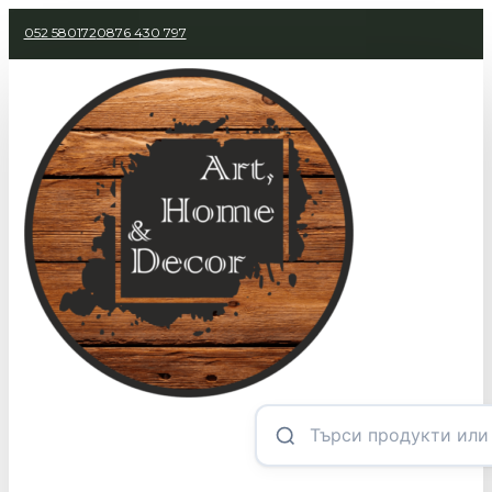
052 580172
0876 430 797