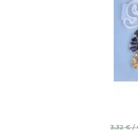
3.32
€
/ 