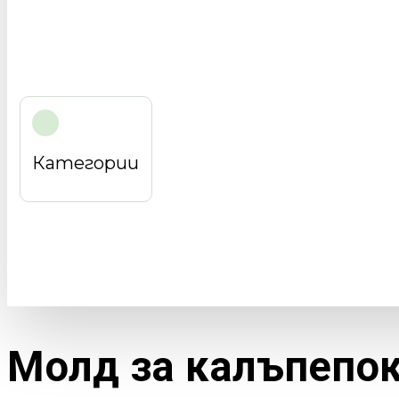
Категории
Молд за калъпепо