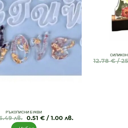
СИЛИКОН
12.78
€
/ 25
РЪКОПИСНИ БУКВИ
6.49 лв.
0.51
€
/ 1.00 лв.
Original
Текущата
This