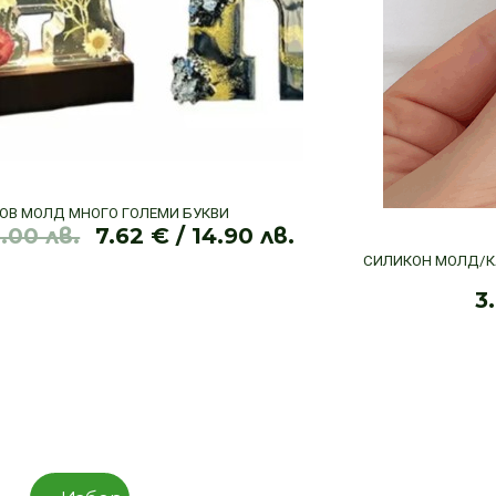
ОВ МОЛД МНОГО ГОЛЕМИ БУКВИ
.00 лв.
7.62
€
/ 14.90 лв.
Original
Текущата
СИЛИКОН МОЛД/
price
цена
3
was:
е:
12.78 €
7.62 €
/
/
25.00 лв..
14.90 лв..
This