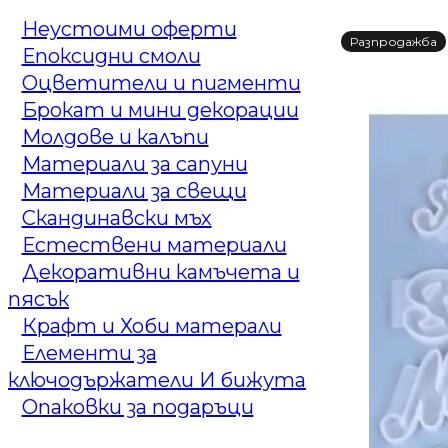
Неустоими оферти
Разпродажба
Епоксидни смоли
Оцветители и пигменти
Брокат и мини декорации
Молдове и калъпи
Материали за сапуни
Материали за свещи
Скандинавски мъх
Естествени материали
Декоративни камъчета и
пясък
Крафт и Хоби матерали
Елементи за
ключодържатели И бижута
Опаковки за подаръци