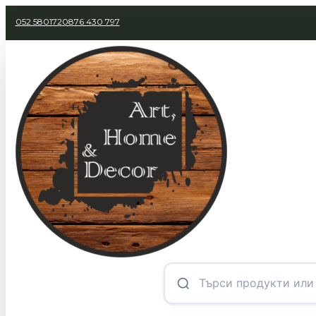
052 580172
0876 430 797