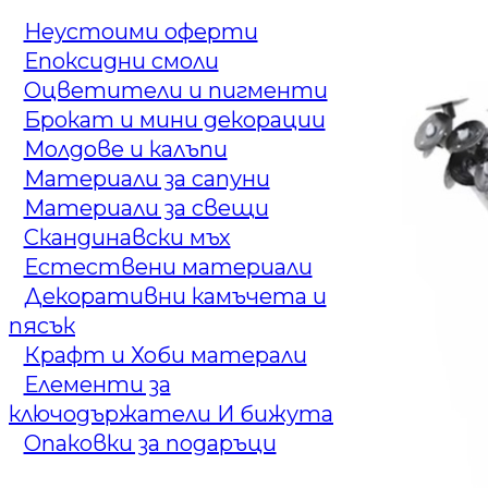
Неустоими оферти
Епоксидни смоли
Оцветители и пигменти
Брокат и мини декорации
Молдове и калъпи
Материали за сапуни
Материали за свещи
Скандинавски мъх
Естествени материали
Декоративни камъчета и
пясък
Крафт и Хоби матерали
Елементи за
ключодържатели И бижута
Опаковки за подаръци