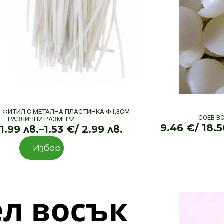
ФИТИЛ С МЕТАЛНА ПЛАСТИНКА Φ1,3СМ-
СОЕВ В
РАЗЛИЧНИ РАЗМЕРИ
9.46
€
/ 18.
 1.99 лв.
–
1.53
€
/ 2.99 лв.
Price
This
range:
Избор
product
1.02 €
has
/
multiple
1.99 лв.
variants.
through
The
1.53 €
options