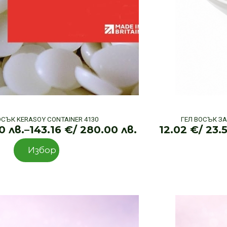
ОСЪК KERASOY CONTAINER 4130
ГЕЛ ВОСЪК З
50 лв.
–
143.16
€
/ 280.00 лв.
12.02
€
/ 23.5
Price
This
range:
Избор
product
9.46 €
has
/
multiple
18.50 лв.
variants.
through
The
143.16 €
options