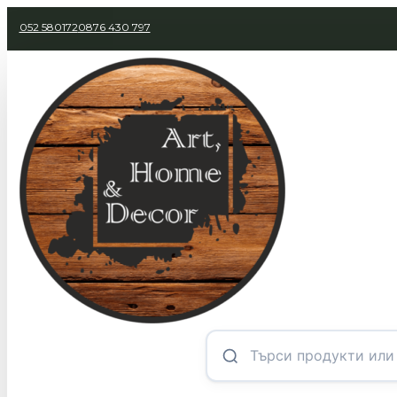
052 580172
0876 430 797