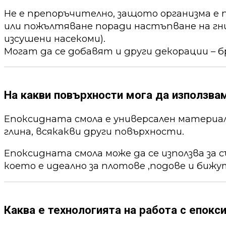
Не е препоръчително, защото организма е 
или пожълтяване поради настъпване на гни
изсушени насекоми).
Могат да се добавят и други декорации – б
На какви повърхности мога да използва
Епоксидната смола е универсален материал,
глина, всякакви други повърхности.
Епоксидната смола може да се използва за 
което е идеално за плотове ,подове и бижу
Каква е технологията на работа с епокс