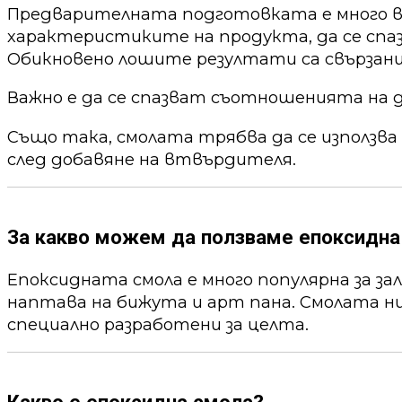
Предварителната подготовката е много ва
характеристиките на продукта, да се спа
Обикновено лошите резултати са свързани
Важно е да се спазват съотношенията на 
Също така, смолата трябва да се използва
след добавяне на втвърдителя.
За какво можем да ползваме епоксидна
Епоксидната смола е много популярна за за
наптава на бижута и арт пана. Смолата ни
специално разработени за целта.