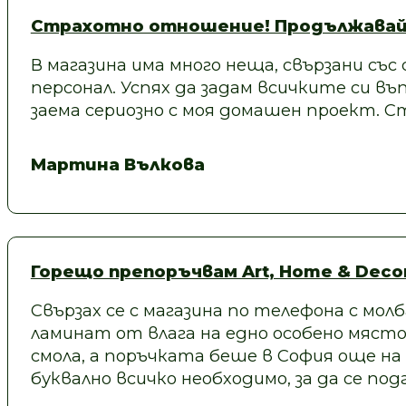
Страхотно отношение! Продължавай
В магазина има много неща, свързани със
персонал. Успях да задам всичките си въп
заема сериозно с моя домашен проект.
Мартина Вълкова
Горещо препоръчвам Art, Home & Decor
Свързах се с магазина по телефона с молб
ламинат от влага на едно особено място
смола, а поръчката беше в София още на
буквално всичко необходимо, за да се под