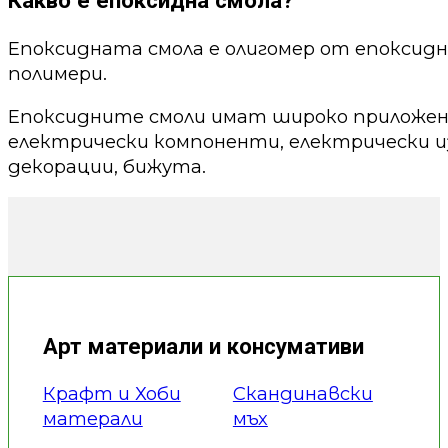
Какво е епоксидна смола?
Епоксидната смола е олигомер от епоксид
полимери.
Епоксидните смоли имат широко приложени
електрически компоненти, електрически из
декорации, бижута.
Арт материали и консумативи
Крафт и Хоби
Скандинавски
матерали
мъх