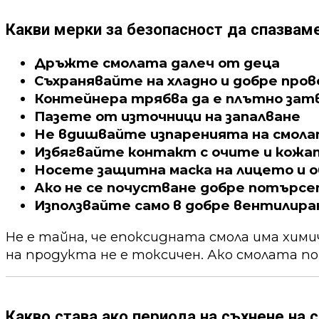
Какви мерки за безопасност да спазвам
Дръжте смолата далеч от деца
Съхранявайте на хладно и добре про
Контейнера трябва да е плътно зат
Пазете от източници на запалване
Не вдишвайте изпаренията на смол
Избягвайте контакт с очите и кожа
Носете защитна маска на лицето и о
Ако не се почустване добре потърс
Използвайте само в добре вентилира
Не е тайна, че епоксидната смола има хим
на продукта не е токсичен. Ако смолата по
Какво става ако периода на съхнене на с