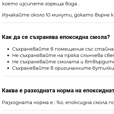
което изсипете гореща вода .
Изчакайте около 10 минути, докато върне к
Как да се съхранява епоксидна смола?
Съхранявайте в помещение със стайна
Не съхранявайте на пряка слънчева све
Не съхранявайте смолата и втвърдител
Съхранявайте в оригиналните бутилки
Каква е разходната норма на епоксидна
Разходната норма е : 1кг. епоксидна смола пок