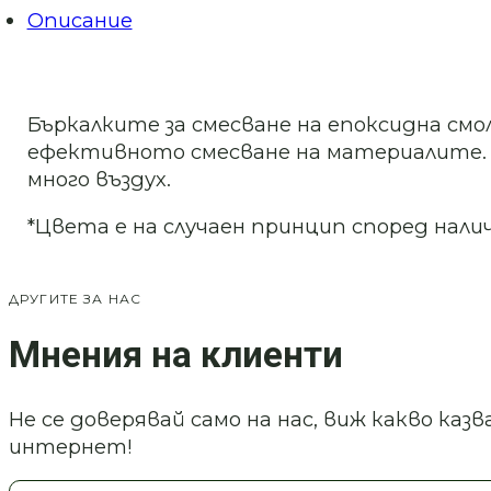
смола
Описание
и
бои
Бъркалките за смесване на епоксидна см
ефективното смесване на материалите. 
много въздух.
*Цвета е на случаен принцип според нали
ДРУГИТЕ ЗА НАС
Мнения на клиенти
Не се доверявай само на нас, виж какво ка
интернет!