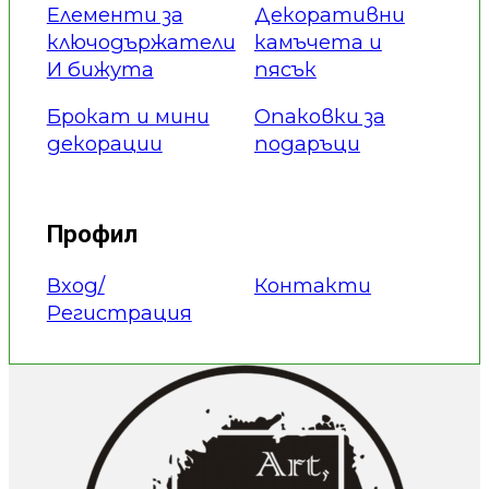
Елементи за
Декоративни
ключодържатели
камъчета и
И бижута
пясък
Брокат и мини
Опаковки за
декорации
подаръци
Профил
Вход/
Контакти
Регистрация