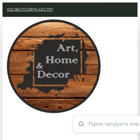
052 580172
0876 430 797