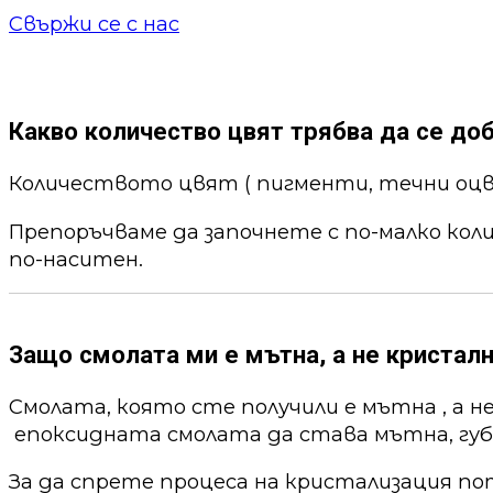
Свържи се с нас
Какво количество цвят трябва да се до
Количеството цвят ( пигменти, течни оцв
Препоръчваме да започнете с по-малко кол
по-наситен.
Защо смолата ми е мътна, а не кристалн
Смолата, която сте получили е мътна , а н
епоксидната смолата да става мътна, губи
За да спрете процеса на кристализация по