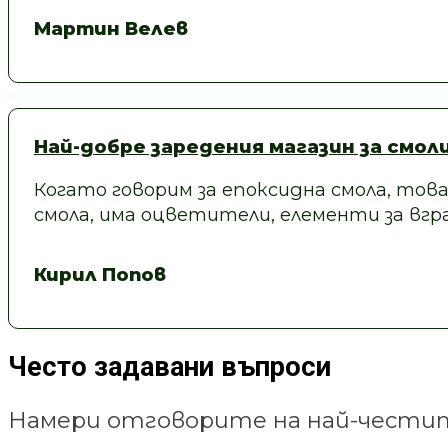
Мартин Велев
Най-добре заредения магазин за смол
Когато говорим за епоксидна смола, това
смола, има оцветители, елементи за вгра
Кирил Попов
Често задавани въпроси
Намери отговорите на най-честит