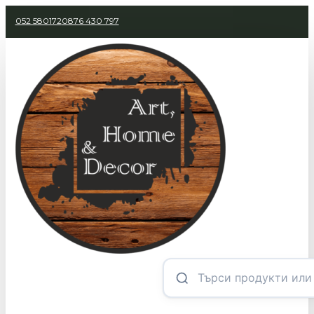
052 580172
0876 430 797