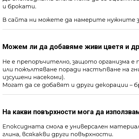
и брокати.
В сайта ни можете да намерите нужните 
Можем ли да добавяме живи цветя и др
Не е препоръчително, защото организма е 
или пожълтяване поради настъпване на гни
изсушени насекоми).
Могат да се добавят и други декорации – б
На какви повърхности мога да използва
Епоксидната смола е универсален материал,
глина, всякакви други повърхности.