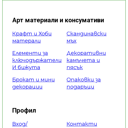
Арт материали и консумативи
Крафт и Хоби
Скандинавски
матерали
мъх
Елементи за
Декоративни
ключодържатели
камъчета и
И бижута
пясък
Брокат и мини
Опаковки за
декорации
подаръци
Профил
Вход/
Контакти