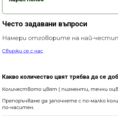
Често задавани въпроси
Намери отговорите на най-честит
Свържи се с нас
Какво количество цвят трябва да се до
Количеството цвят ( пигменти, течни оцв
Препоръчваме да започнете с по-малко кол
по-наситен.