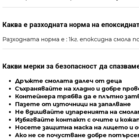
Каква е разходната норма на епоксидна
Разходната норма е : 1кг. епоксидна смола пок
Какви мерки за безопасност да спазвам
Дръжте смолата далеч от деца
Съхранявайте на хладно и добре про
Контейнера трябва да е плътно зат
Пазете от източници на запалване
Не вдишвайте изпаренията на смол
Избягвайте контакт с очите и кожа
Носете защитна маска на лицето и о
Ако не се почустване добре потърс