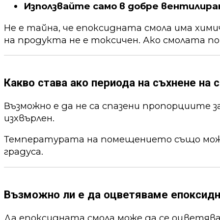
Използвайте само в добре вентилира
Не е тайна, че епоксидната смола има хим
на продукта не е токсичен. Ако смолата по
Какво става ако периода на съхнене на с
Възможно е да не са спазени пропорциите 
изхвърлен.
Температурата на помещението също може 
градуса.
Възможно ли е да оцветяваме епоксид
Да епоксидната смола може да се оцветя