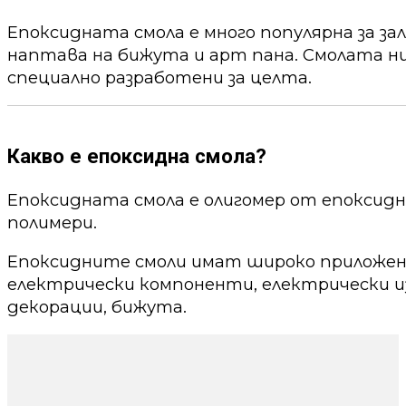
Епоксидната смола е много популярна за за
наптава на бижута и арт пана. Смолата ни
специално разработени за целта.
Какво е епоксидна смола?
Епоксидната смола е олигомер от епоксид
полимери.
Епоксидните смоли имат широко приложени
електрически компоненти, електрически из
декорации, бижута.