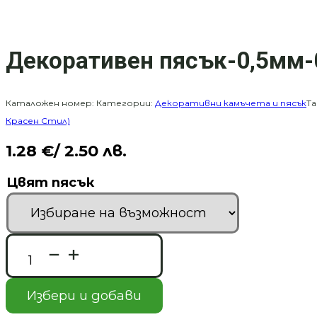
Декоративен пясък-0,5мм-
Каталожен номер:
Категории:
Декоративни камъчета и пясък
Та
Красен Стил)
1.28
€
/ 2.50 лв.
Цвят пясък
количество
за
Декоративен
пясък-0,5мм-0,100кг
Избери и добави