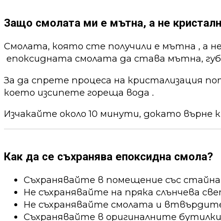
Защо смолата ми е мътна, а не кристалн
Смолата, която сте получили е мътна , а н
епоксидната смолата да става мътна, губи
За да спрете процеса на кристализация по
което изсипете гореща вода .
Изчакайте около 10 минути, докато върне к
Как да се съхранява епоксидна смола?
Съхранявайте в помещение със стайна
Не съхранявайте на пряка слънчева све
Не съхранявайте смолата и втвърдител
Съхранявайте в оригиналните бутилки