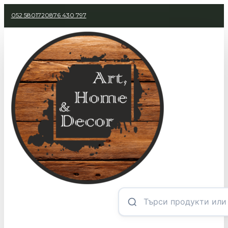
052 580172
0876 430 797