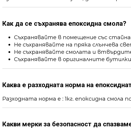
Как да се съхранява епоксидна смола?
Съхранявайте в помещение със стайна
Не съхранявайте на пряка слънчева све
Не съхранявайте смолата и втвърдител
Съхранявайте в оригиналните бутилки
Каква е разходната норма на епоксидна
Разходната норма е : 1кг. епоксидна смола пок
Какви мерки за безопасност да спазвам