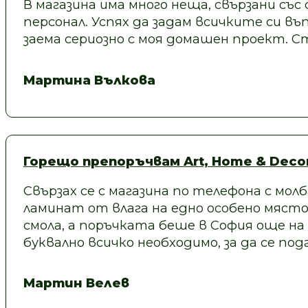
В магазина има много неща, свързани със
персонал. Успях да задам всичките си въп
заема сериозно с моя домашен проект.
Мартина Вълкова
Горещо препоръчвам Art, Home & Decor
Свързах се с магазина по телефона с молб
ламинат от влага на едно особено място
смола, а поръчката беше в София още на
буквално всичко необходимо, за да се под
Мартин Велев