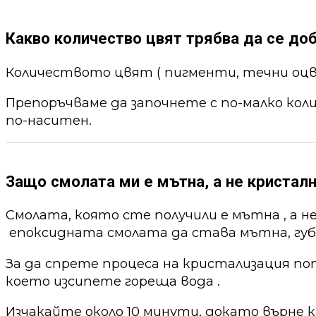
Какво количество цвят трябва да се до
Количеството цвят ( пигменти, течни оцв
Препоръчваме да започнете с по-малко кол
по-наситен.
Защо смолата ми е мътна, а не кристалн
Смолата, която сте получили е мътна , а н
епоксидната смолата да става мътна, губи
За да спрете процеса на кристализация по
което изсипете гореща вода .
Изчакайте около 10 минути, докато върне к