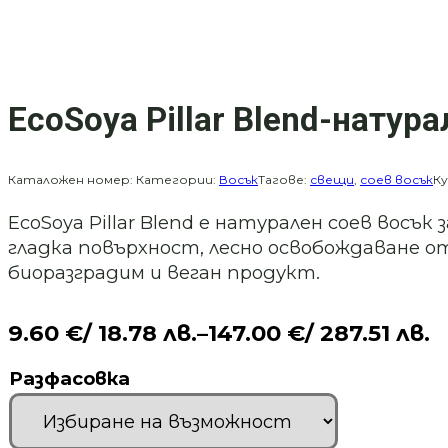
EcoSoya Pillar Blend-нату
Каталожен номер:
Категории:
Восък
Тагове:
свещи
,
соев восък
Ку
EcoSoya Pillar Blend е натурален соев вос
гладка повърхност, лесно освобождаване 
биоразградим и веган продукт.
9.60
€
/ 18.78 лв.
–
147.00
€
/ 287.51 лв.
Price
range:
Разфасовка
9.60 €
/
18.78 лв.