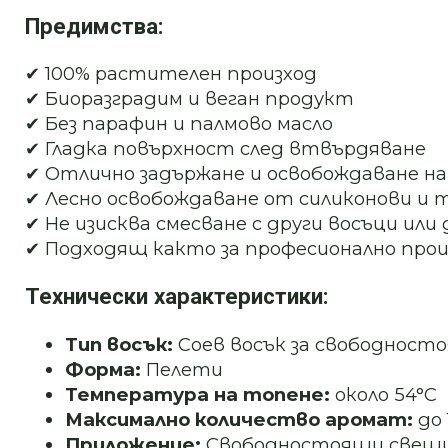
Предимства:
✔ 100% растителен произход
✔ Биоразградим и веган продукт
✔ Без парафин и палмово масло
✔ Гладка повърхност след втвърдяване
✔ Отлично задържане и освобождаване н
✔ Лесно освобождаване от силиконови и
✔ Не изисква смесване с други восъци или
✔ Подходящ както за професионално прои
Технически характеристики:
Тип восък:
Соев восък за свободност
Форма:
Пелети
Температура на топене:
около 54°C
Максимално количество аромат:
до 
Приложение:
Свободностоящи свещи, 