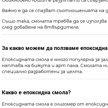
Обикновено лошите резултати са свързани
Важно е да се спазват съотношенията на 
Също така, смолата трябва да се използва
след добавяне на втвърдителя.
За какво можем да ползваме епоксидна
Епоксидната смола е много популярна за за
наптава на бижута и арт пана. Смолата ни
специално разработени за целта.
Какво е епоксидна смола?
Епоксидната смола е олигомер от епоксид