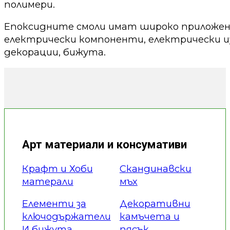
полимери.
Епоксидните смоли имат широко приложени
електрически компоненти, електрически из
декорации, бижута.
Арт материали и консумативи
Крафт и Хоби
Скандинавски
матерали
мъх
Елементи за
Декоративни
ключодържатели
камъчета и
И бижута
пясък