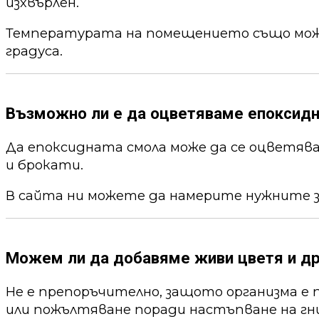
изхвърлен.
Температурата на помещението също може 
градуса.
Възможно ли е да оцветяваме епоксид
Да епоксидната смола може да се оцветя
и брокати.
В сайта ни можете да намерите нужните 
Можем ли да добавяме живи цветя и др
Не е препоръчително, защото организма е 
или пожълтяване поради настъпване на гни