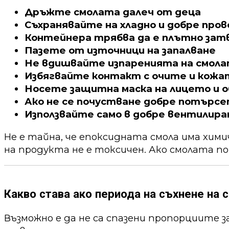
Дръжте смолата далеч от деца
Съхранявайте на хладно и добре про
Контейнера трябва да е плътно зат
Пазете от източници на запалване
Не вдишвайте изпаренията на смол
Избягвайте контакт с очите и кожа
Носете защитна маска на лицето и о
Ако не се почустване добре потърс
Използвайте само в добре вентилира
Не е тайна, че епоксидната смола има хим
на продукта не е токсичен. Ако смолата по
Какво става ако периода на съхнене на с
Възможно е да не са спазени пропорциите 