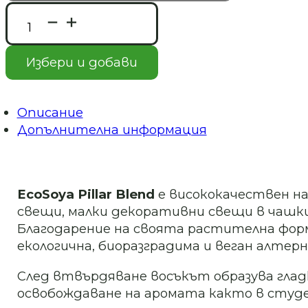
through
количество
147.00 €
за
EcoSoya
/
Pillar
Избери и добави
287.51 лв.
Blend-
натурален
соев
восък
Описание
за
Допълнителна информация
свободностоящи
свещи
EcoSoya Pillar Blend
е висококачествен на
свещи, малки декоративни свещи в чашки и
Благодарение на своята растителна форм
екологична, биоразградима и веган алтер
След втвърдяване восъкът образува гладк
освобождаване на аромата както в студен