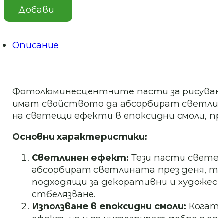
паста
Добави
–
Yellow
green
Описание
Фотолюминесцентните пасти за рисуване
имат свойството да абсорбират светлина
на светещи ефекти в епоксидни смоли, п
Основни характеристики:
Светлинен ефект:
Тези пасти свете
абсорбират светлината през деня, т
подходящи за декоративни и художес
отбелязване.
Използване в епоксидни смоли:
Когат