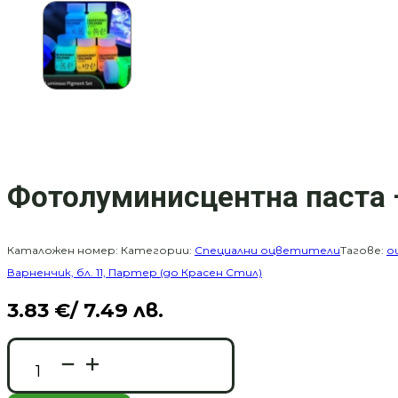
Фотолуминисцентна паста –
Каталожен номер:
Категории:
Специални оцветители
Тагове:
о
Варненчик, бл. 11, Партер (до Красен Стил)
3.83
€
/ 7.49 лв.
количество
за
Фотолуминисцентна