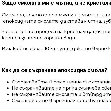
Защо смолата ми е мътна, а не кристалн
Смолата, която сте получили е мътна , а н
епоксидната смолата да става мътна, губи
За да спрете процеса на кристализация по
което изсипете гореща вода .
Изчакайте около 10 минути, докато върне к
Как да се съхранява епоксидна смола?
Съхранявайте в помещение със стайна
Не съхранявайте на пряка слънчева све
Не съхранявайте смолата и втвърдител
Съхранявайте в оригиналните бутилки