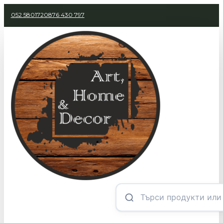
052 580172
0876 430 797