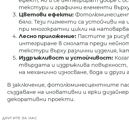
ефект, но и се интегрират добре с ос
текстури и графични елементи върх
Цветови ефекти:
Фотолюминесцентни
бяло. Тези пигменти са устойчиви на 
при многократни цикли на натоварва
Лесно приложение:
Пастите за рисува
интегриране в смолата преди нейното
текстури върху различни изделия, ка
Издръжливост и устойчивост:
Кога
твърдата и издръжлива повърхност, 
на механично износване, вода и други
В заключение, фотолюминесцентните паст
създаване на иновативни и ярки дизайнер
декоративни проекти.
ДРУГИТЕ ЗА НАС