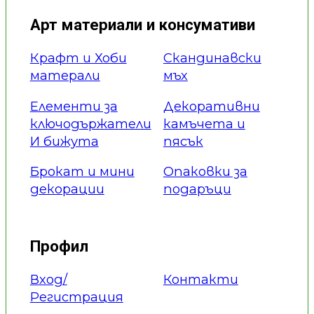
Арт материали и консумативи
Крафт и Хоби
Скандинавски
матерали
мъх
Елементи за
Декоративни
ключодържатели
камъчета и
И бижута
пясък
Брокат и мини
Опаковки за
декорации
подаръци
Профил
Вход/
Контакти
Регистрация