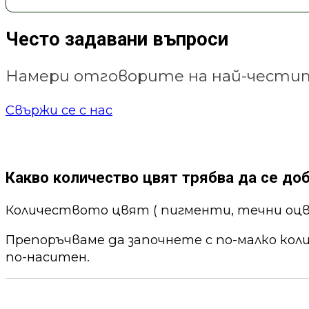
Често задавани въпроси
Намери отговорите на най-честит
Свържи се с нас
Какво количество цвят трябва да се до
Количеството цвят ( пигменти, течни оцв
Препоръчваме да започнете с по-малко кол
по-наситен.