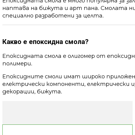
Епоксидната смола е много популярна за за
наптава на бижута и арт пана. Смолата ни
специално разработени за целта.
Какво е епоксидна смола?
Епоксидната смола е олигомер от епоксид
полимери.
Епоксидните смоли имат широко приложени
електрически компоненти, електрически из
декорации, бижута.