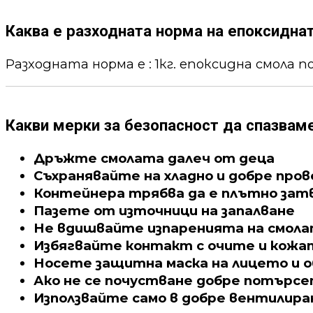
Каква е разходната норма на епоксидна
Разходната норма е : 1кг. епоксидна смола пок
Какви мерки за безопасност да спазвам
Дръжте смолата далеч от деца
Съхранявайте на хладно и добре про
Контейнера трябва да е плътно зат
Пазете от източници на запалване
Не вдишвайте изпаренията на смол
Избягвайте контакт с очите и кожа
Носете защитна маска на лицето и о
Ако не се почустване добре потърс
Използвайте само в добре вентилира