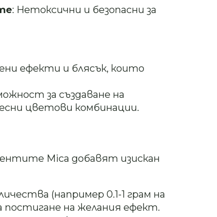
те
: Нетоксични и безопасни за
лени ефекти и блясък, които
зможност за създаване на
есни цветови комбинации.
ментите Mica добавят изискан
оличества (например 0.1-1 грам на
за постигане на желания ефект.