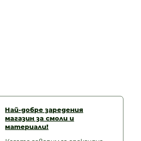
Най-добре заредения
магазин за смоли и
материали!