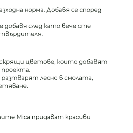
азходна норма. Добавя се според
е добавя след като вече сте
 втвърдителя.
 искрящи цветове, които добавят
 проекта.
 разтварят лесно в смолата,
етяване.
тите Mica придават красиви