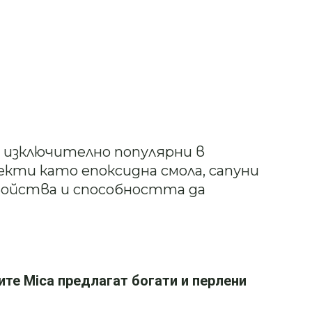
 изключително популярни в
кти като епоксидна смола, сапуни
войства и способността да
ите Mica предлагат богати и перлени