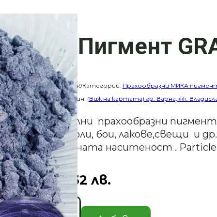
Мика Пигмент GRA
Каталожен номер:
49
Категории:
Прахообразни МИКА пигмен
свещ
Купи от магазин:
(Виж на картата) гр. Варна, жк. Владисл
Професионални прахообразни пигменти
различни смоли, бои, лакове,свещи и др.
според желаната наситеност . Particle 
1.70
€
/ 3.32 лв.
количество