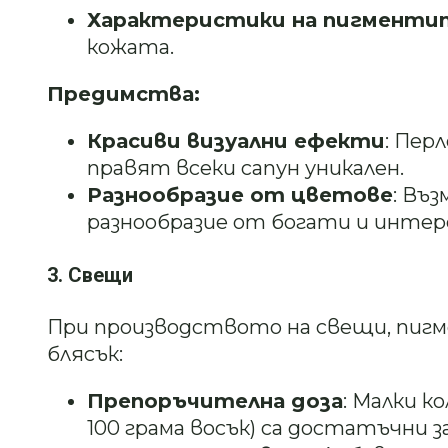
Характеристики на пигменти
кожата.
Предимства:
Красиви визуални ефекти
: Пер
правят всеки сапун уникален.
Разнообразие от цветове
: Въ
разнообразие от богати и интер
3. Свещи
При производството на свещи, пиг
блясък:
Препоръчителна доза
: Малки к
100 грама восък) са достатъчни 