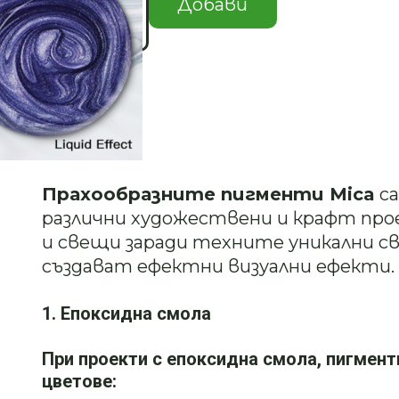
за
Добави
Мика
Пигмент
GRAYISH
GREEN
#49
Описание
Прахообразните пигменти Mica
са
различни художествени и крафт прое
и свещи заради техните уникални с
създават ефектни визуални ефекти.
1. Епоксидна смола
При проекти с епоксидна смола, пигмент
цветове: