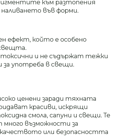
пигментите към разтопения
 наливането във форми.
ен ефект, който е особено
 свещта.
етоксични и не съдържат тежки
и за употреба в свещи.
исоко ценени заради тяхната
ридават красиви, искрящи
ксидна смола, сапуни и свещи. Те
ят много възможности за
 качеството или безопасността