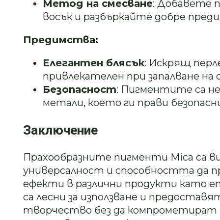
Метод на смесване
: Добавете 
восък и разбъркайте добре преди
Предимства:
Елегантен блясък
: Искрящ перл
привлекателен при запалване на
Безопасност
: Пигментите са н
метали, което ги прави безопасн
Заключение
Прахообразните пигменти Mica са в
универсалност и способността да п
ефекти в различни продукти като епо
са лесни за използване и предостав
творчество без да компрометират