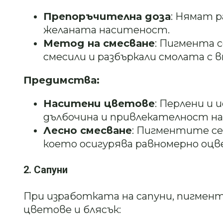
Препоръчителна доза
: Нямат р
желаната наситеност.
Метод на смесване
: Пигмента с
смесили и разбъркали смолата с
Предимства:
Наситени цветове
: Перлени и
дълбочина и привлекателност на
Лесно смесване
: Пигментите се
което осигурява равномерно оцв
2. Сапуни
При изработката на сапуни, пигмен
цветове и блясък: