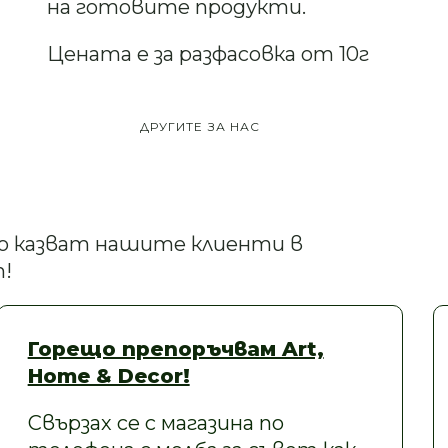
на готовите продукти.
Цената е за разфасовка от 10г
ДРУГИТЕ ЗА НАС
кво казват нашите клиенти в
!
Горещо препоръчвам Art,
Home & Decor!
Свързах се с магазина по