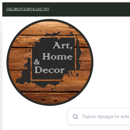
052 580172
0876 430 797