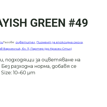
YISH GREEN #49
ти
Тагове:
оцветител
,
Пигмент за епоксидна смола
,
ав Варненчик, бл. 11, Партер (до Красен Стил)
, подходящи за оцветяване на
 Без разходна норма, добавя се
Size: 10–60 µm