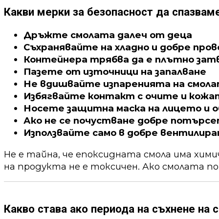
Какви мерки за безопасност да спазвам
Дръжте смолата далеч от деца
Съхранявайте на хладно и добре про
Контейнера трябва да е плътно зат
Пазете от източници на запалване
Не вдишвайте изпаренията на смол
Избягвайте контакт с очите и кожа
Носете защитна маска на лицето и о
Ако не се почустване добре потърс
Използвайте само в добре вентилира
Не е тайна, че епоксидната смола има хим
на продукта не е токсичен. Ако смолата по
Какво става ако периода на съхнене на с