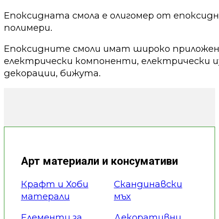
Епоксидната смола е олигомер от епоксид
полимери.
Епоксидните смоли имат широко приложени
електрически компоненти, електрически из
декорации, бижута.
Арт материали и консумативи
Крафт и Хоби
Скандинавски
матерали
мъх
Елементи за
Декоративни