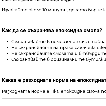
Изчакайте около 10 минути, докато върне к
Как да се съхранява епоксидна смола?
Съхранявайте в помещение със стайна
Не съхранявайте на пряка слънчева све
Не съхранявайте смолата и втвърдител
Съхранявайте в оригиналните бутилки
Каква е разходната норма на епоксидна
Разходната норма е : 1кг. епоксидна смола пок