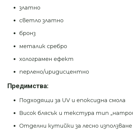
златно
светло златно
бронз
металик сребро
холограмен ефект
перлено/иридисцентно
Предимства:
Подходящи за UV и епоксидна смола
Висок блясък и текстура тип „натро
Отделни кутийки за лесно използване