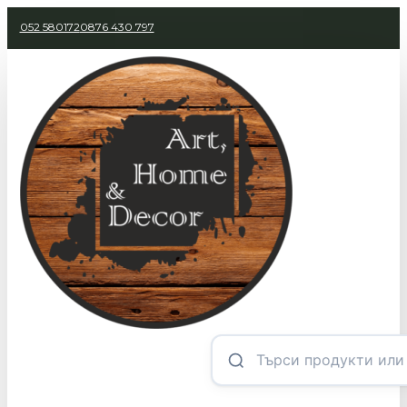
052 580172
0876 430 797