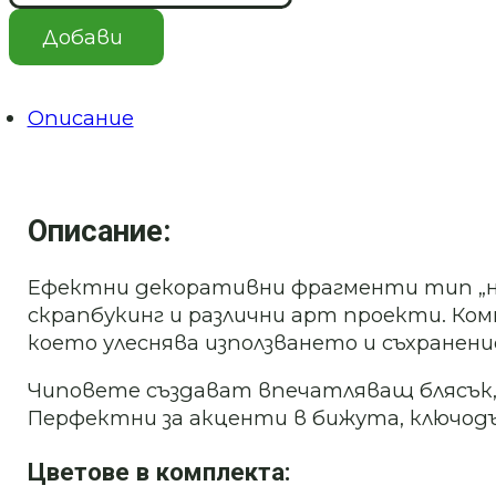
Комплект
декоративни
Добави
стъклени
фрагменти
–
6
Описание
цвята
Вар.В
Описание:
Ефектни декоративни фрагменти тип „нат
скрапбукинг и различни арт проекти. Ко
което улеснява използването и съхранени
Чиповете създават впечатляващ блясък, 
Перфектни за акценти в бижута, ключод
Цветове в комплекта: