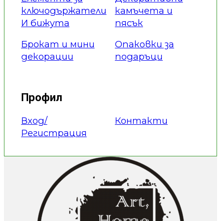
ключодържатели
камъчета и
И бижута
пясък
Брокат и мини
Опаковки за
декорации
подаръци
Профил
Вход/
Контакти
Регистрация