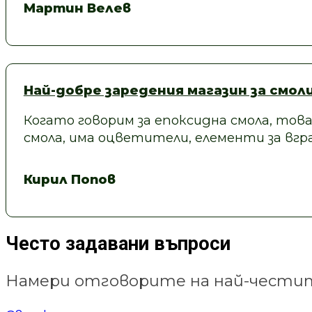
Мартин Велев
Най-добре заредения магазин за смол
Когато говорим за епоксидна смола, това
смола, има оцветители, елементи за вгра
Кирил Попов
Често задавани въпроси
Намери отговорите на най-честит