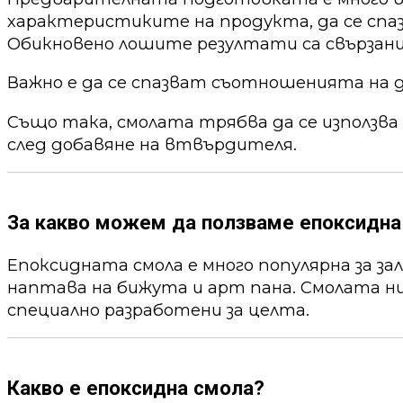
характеристиките на продукта, да се спа
Обикновено лошите резултати са свързани
Важно е да се спазват съотношенията на 
Също така, смолата трябва да се използва
след добавяне на втвърдителя.
За какво можем да ползваме епоксидна
Епоксидната смола е много популярна за за
наптава на бижута и арт пана. Смолата ни
специално разработени за целта.
Какво е епоксидна смола?