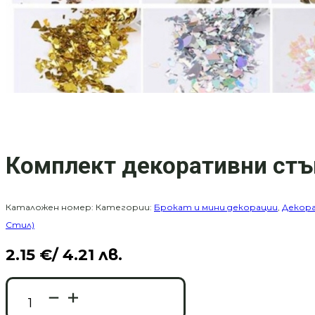
Комплект декоративни стък
Каталожен номер:
Категории:
Брокат и мини декорации
,
Декора
Стил)
2.15
€
/ 4.21 лв.
количество
за