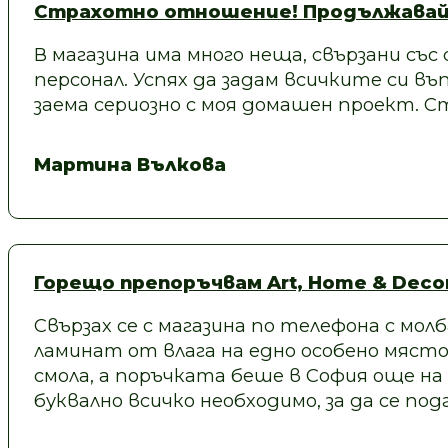
Страхотно отношение! Продължавай
В магазина има много неща, свързани със
персонал. Успях да задам всичките си въп
заема сериозно с моя домашен проект.
Мартина Вълкова
Горещо препоръчвам Art, Home & Decor
Свързах се с магазина по телефона с молб
ламинат от влага на едно особено място
смола, а поръчката беше в София още на
буквално всичко необходимо, за да се под