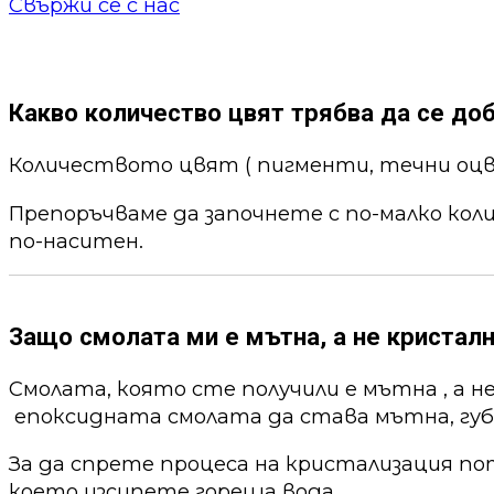
Свържи се с нас
Какво количество цвят трябва да се до
Количеството цвят ( пигменти, течни оцв
Препоръчваме да започнете с по-малко кол
по-наситен.
Защо смолата ми е мътна, а не кристалн
Смолата, която сте получили е мътна , а н
епоксидната смолата да става мътна, губи
За да спрете процеса на кристализация по
което изсипете гореща вода .