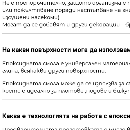
Не е препоръчително, защото организма е 
или пожълтяване поради настъпване на гни
изсушени насекоми).
Могат да се добавят и други декорации – б
На какви повърхности мога да използва
Епоксидната смола е универсален материал,
глина, всякакви други повърхности.
Епоксидната смола може да се използва за 
което е идеално за плотове ,подове и бижу
Каква е технологията на работа с епокс
Предварителната подготовката е много ва