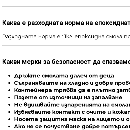
Каква е разходната норма на епоксидна
Разходната норма е : 1кг. епоксидна смола пок
Какви мерки за безопасност да спазвам
Дръжте смолата далеч от деца
Съхранявайте на хладно и добре про
Контейнера трябва да е плътно зат
Пазете от източници на запалване
Не вдишвайте изпаренията на смол
Избягвайте контакт с очите и кожа
Носете защитна маска на лицето и о
Ако не се почустване добре потърс