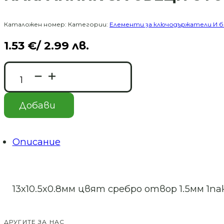
Каталожен номер:
Категории:
Елементи за ключодържатели И 
1.53
€
/ 2.99 лв.
количество
за
НАКРАЙНИК
ЗА
Добави
ОБЕЦИ
СТОМАНА
Описание
13х10.5х0.8мм цвят сребро отвор 1.5мм 1па
ДРУГИТЕ ЗА НАС