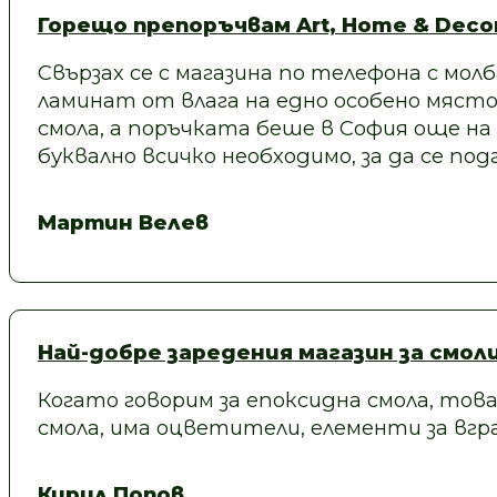
Горещо препоръчвам Art, Home & Decor
Свързах се с магазина по телефона с молб
ламинат от влага на едно особено място
смола, а поръчката беше в София още на
буквално всичко необходимо, за да се под
Мартин Велев
Най-добре заредения магазин за смол
Когато говорим за епоксидна смола, това
смола, има оцветители, елементи за вгра
Кирил Попов