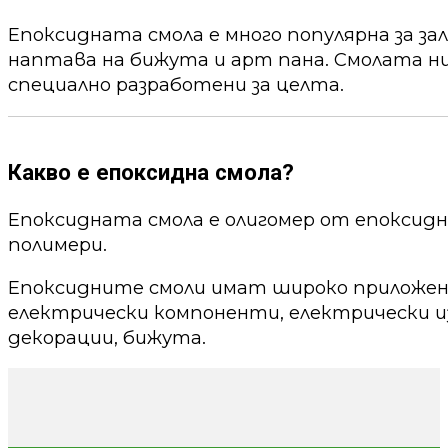
Епоксидната смола е много популярна за за
наптава на бижута и арт пана. Смолата ни
специално разработени за целта.
Какво е епоксидна смола?
Епоксидната смола е олигомер от епоксид
полимери.
Епоксидните смоли имат широко приложени
електрически компоненти, електрически из
декорации, бижута.