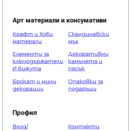
Арт материали и консумативи
Крафт и Хоби
Скандинавски
матерали
мъх
Елементи за
Декоративни
ключодържатели
камъчета и
И бижута
пясък
Брокат и мини
Опаковки за
декорации
подаръци
Профил
Вход/
Контакти