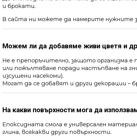
и брокати.
В сайта ни можете да намерите нужните 
Можем ли да добавяме живи цветя и др
Не е препоръчително, защото организма е 
или пожълтяване поради настъпване на гни
изсушени насекоми).
Могат да се добавят и други декорации – б
На какви повърхности мога да използва
Епоксидната смола е универсален материал,
глина, всякакви други повърхности.