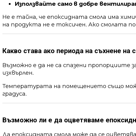
Използвайте само в добре вентилира
Не е тайна, че епоксидната смола има хим
на продукта не е токсичен. Ако смолата по
Какво става ако периода на съхнене на с
Възможно е да не са спазени пропорциите 
изхвърлен.
Температурата на помещението също може 
градуса.
Възможно ли е да оцветяваме епоксид
Да епоксидната смола може да се оцветя