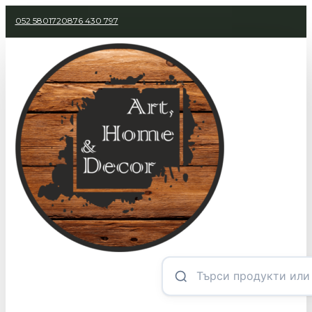
052 580172
0876 430 797