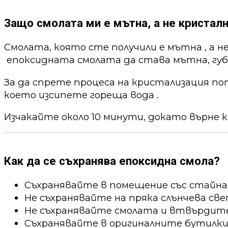
Защо смолата ми е мътна, а не кристалн
Смолата, която сте получили е мътна , а н
епоксидната смолата да става мътна, губи
За да спрете процеса на кристализация по
което изсипете гореща вода .
Изчакайте около 10 минути, докато върне к
Как да се съхранява епоксидна смола?
Съхранявайте в помещение със стайна
Не съхранявайте на пряка слънчева све
Не съхранявайте смолата и втвърдител
Съхранявайте в оригиналните бутилки