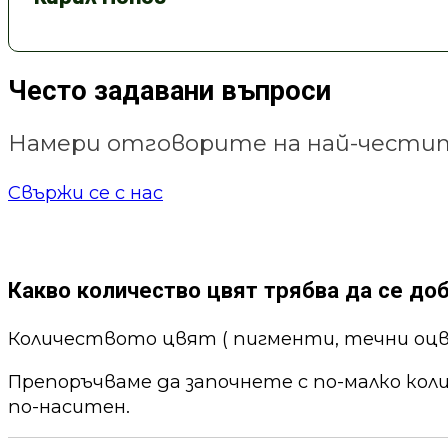
Често задавани въпроси
Намери отговорите на най-честит
Свържи се с нас
Какво количество цвят трябва да се до
Количеството цвят ( пигменти, течни оцв
Препоръчваме да започнете с по-малко кол
по-наситен.