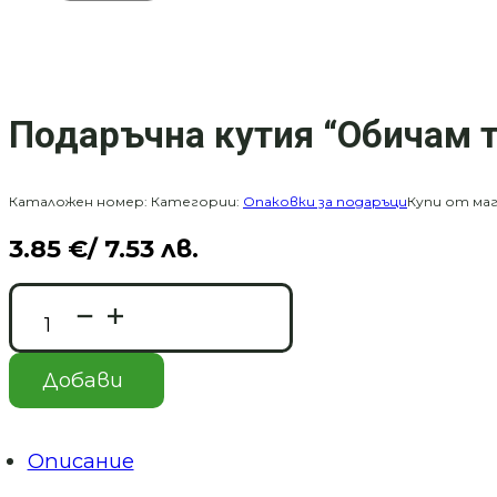
Подаръчна кутия “Обичам т
Каталожен номер:
Категории:
Опаковки за подаръци
Купи от маг
3.85
€
/ 7.53 лв.
количество
за
Подаръчна
кутия
Добави
"Обичам
те"
-
5
Описание
броя