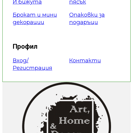
И бижута
пясък
Брокат и мини
Опаковки за
декорации
подаръци
Профил
Вход/
Контакти
Регистрация