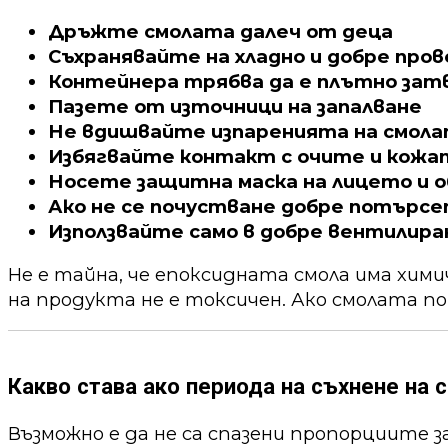
Дръжте смолата далеч от деца
Съхранявайте на хладно и добре про
Контейнера трябва да е плътно зат
Пазете от източници на запалване
Не вдишвайте изпаренията на смол
Избягвайте контакт с очите и кожа
Носете защитна маска на лицето и о
Ако не се почустване добре потърс
Използвайте само в добре вентилира
Не е тайна, че епоксидната смола има хим
на продукта не е токсичен. Ако смолата по
Какво става ако периода на съхнене на с
Възможно е да не са спазени пропорциите 