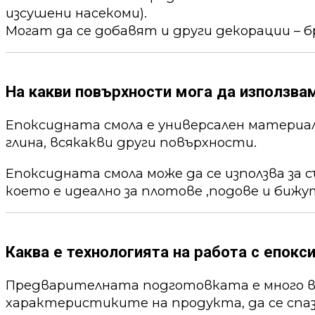
изсушени насекоми).
Могат да се добавят и други декорации – б
На какви повърхности мога да използва
Епоксидната смола е универсален материал,
глина, всякакви други повърхности.
Епоксидната смола може да се използва за 
което е идеално за плотове ,подове и бижу
Каква е технологията на работа с епокс
Предварителната подготовката е много ва
характеристиките на продукта, да се спа