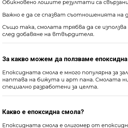
Обикновено лошите резултати са свързани
Важно е да се спазват съотношенията на 
Също така, смолата трябва да се използва
след добавяне на втвърдителя.
За какво можем да ползваме епоксидна
Епоксидната смола е много популярна за за
наптава на бижута и арт пана. Смолата ни
специално разработени за целта.
Какво е епоксидна смола?
Епоксидната смола е олигомер от епоксид