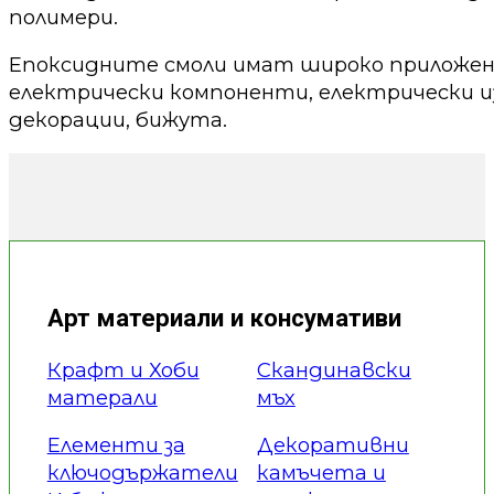
полимери.
Епоксидните смоли имат широко приложени
електрически компоненти, електрически из
декорации, бижута.
Арт материали и консумативи
Крафт и Хоби
Скандинавски
матерали
мъх
Елементи за
Декоративни
ключодържатели
камъчета и