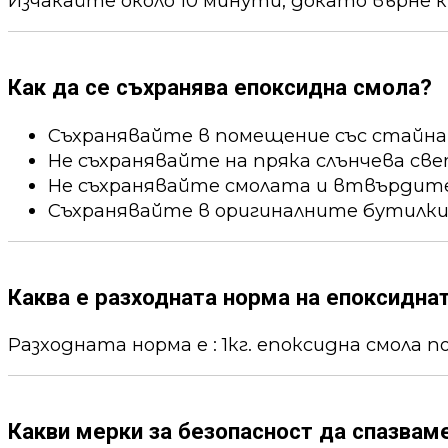
Изчакайте около 10 минути, докато върне к
Как да се съхранява епоксидна смола?
Съхранявайте в помещение със стайна
Не съхранявайте на пряка слънчева све
Не съхранявайте смолата и втвърдител
Съхранявайте в оригиналните бутилки
Каква е разходната норма на епоксидна
Разходната норма е : 1кг. епоксидна смола пок
Какви мерки за безопасност да спазвам