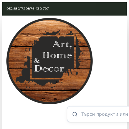
052 580172
0876 430 797