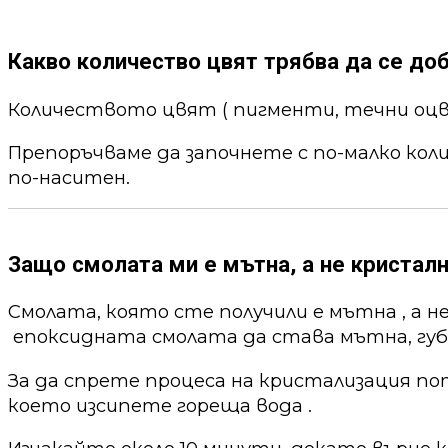
Какво количество цвят трябва да се до
Количеството цвят ( пигменти, течни оцв
Препоръчваме да започнете с по-малко кол
по-наситен.
Защо смолата ми е мътна, а не кристалн
Смолата, която сте получили е мътна , а н
епоксидната смолата да става мътна, губи
За да спрете процеса на кристализация по
което изсипете гореща вода .