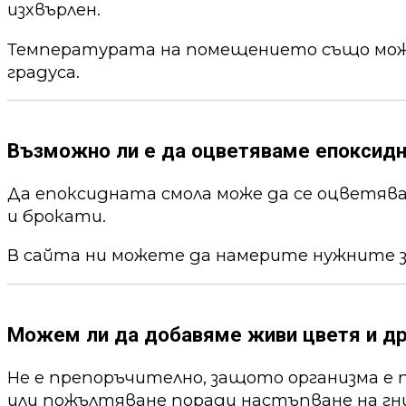
изхвърлен.
Температурата на помещението също може 
градуса.
Възможно ли е да оцветяваме епоксид
Да епоксидната смола може да се оцветя
и брокати.
В сайта ни можете да намерите нужните 
Можем ли да добавяме живи цветя и др
Не е препоръчително, защото организма е 
или пожълтяване поради настъпване на гни