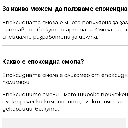
За какво можем да ползваме епоксидна
Епоксидната смола е много популярна за за
наптава на бижута и арт пана. Смолата ни
специално разработени за целта.
Какво е епоксидна смола?
Епоксидната смола е олигомер от епоксид
полимери.
Епоксидните смоли имат широко приложени
електрически компоненти, електрически из
декорации, бижута.