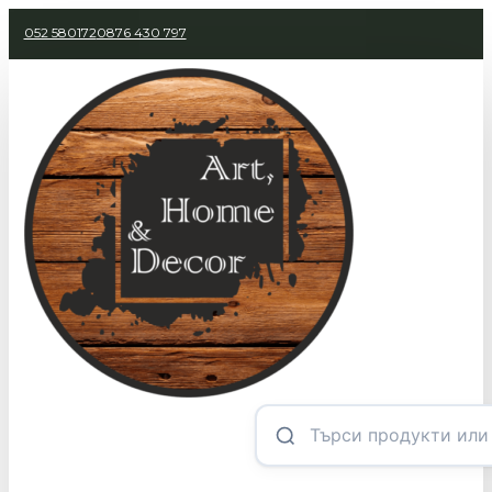
052 580172
0876 430 797