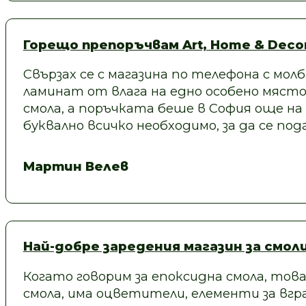
Горещо препоръчвам Art, Home & Decor
Свързах се с магазина по телефона с молб
ламинат от влага на едно особено място
смола, а поръчката беше в София още на
буквално всичко необходимо, за да се под
Мартин Велев
Най-добре заредения магазин за смол
Когато говорим за епоксидна смола, това
смола, има оцветители, елементи за вгра