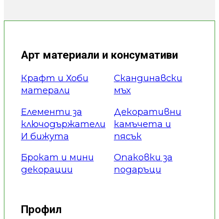
Арт материали и консумативи
Крафт и Хоби
Скандинавски
матерали
мъх
Елементи за
Декоративни
ключодържатели
камъчета и
И бижута
пясък
Брокат и мини
Опаковки за
декорации
подаръци
Профил