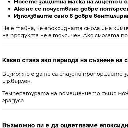
Носете защитна маска на лицето и о
Ако не се почустване добре потърс
Използвайте само в добре вентилира
Не е тайна, че епоксидната смола има хим
на продукта не е токсичен. Ако смолата по
Какво става ако периода на съхнене на с
Възможно е да не са спазени пропорциите 
изхвърлен.
Температурата на помещението също може 
градуса.
Възможно ли е да оцветяваме епоксид