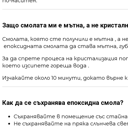
по-наситен.
Защо смолата ми е мътна, а не кристалн
Смолата, която сте получили е мътна , а н
епоксидната смолата да става мътна, губи
За да спрете процеса на кристализация по
което изсипете гореща вода .
Изчакайте около 10 минути, докато върне к
Как да се съхранява епоксидна смола?
Съхранявайте в помещение със стайна
Не съхранявайте на пряка слънчева све