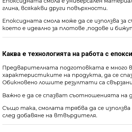
Епоксидната смола е универсален материал,
глина, всякакви други повърхности.
Епоксидната смола може да се използва за 
което е идеално за плотове ,подове и бижу
Каква е технологията на работа с епокс
Предварителната подготовката е много ва
характеристиките на продукта, да се спа
Обикновено лошите резултати са свързани
Важно е да се спазват съотношенията на 
Също така, смолата трябва да се използва
след добавяне на втвърдителя.