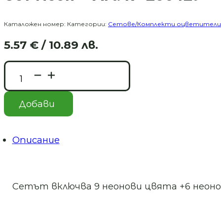
Каталожен номер:
Категории:
Сетове/Комплекти оцветители
5.57
€
/ 10.89 лв.
Original
Текущата
price
цена
количество
was:
е:
за
12.27 €
5.57 €
Сет
/
/
Неон
Добави
–
24.00 лв..
10.89 лв..
Art.
№
250429
Описание
Сетът включва 9 неонови цвята +6 неон