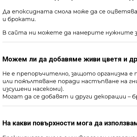
Да епоксидната смола може да се оцветя
и брокати.
В сайта ни можете да намерите нужните 
Можем ли да добавяме живи цветя и др
Не е препоръчително, защото организма е 
или пожълтяване поради настъпване на гни
изсушени насекоми).
Могат да се добавят и други декорации – б
На какви повърхности мога да използва