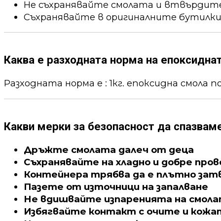
Не съхранявайте смолата и втвърдител
Съхранявайте в оригиналните бутилки
Каква е разходната норма на епоксидна
Разходната норма е : 1кг. епоксидна смола пок
Какви мерки за безопасност да спазвам
Дръжте смолата далеч от деца
Съхранявайте на хладно и добре про
Контейнера трябва да е плътно зат
Пазете от източници на запалване
Не вдишвайте изпаренията на смол
Избягвайте контакт с очите и кожа