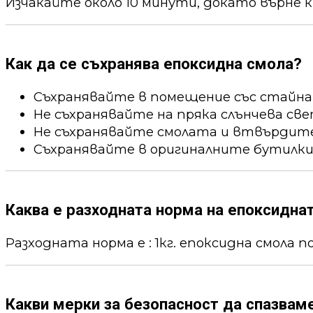
Изчакайте около 10 минути, докато върне к
Как да се съхранява епоксидна смола?
Съхранявайте в помещение със стайна
Не съхранявайте на пряка слънчева све
Не съхранявайте смолата и втвърдител
Съхранявайте в оригиналните бутилки
Каква е разходната норма на епоксидна
Разходната норма е : 1кг. епоксидна смола пок
Какви мерки за безопасност да спазвам