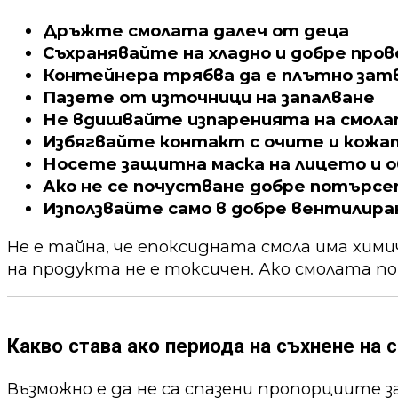
Дръжте смолата далеч от деца
Съхранявайте на хладно и добре про
Контейнера трябва да е плътно зат
Пазете от източници на запалване
Не вдишвайте изпаренията на смол
Избягвайте контакт с очите и кожа
Носете защитна маска на лицето и о
Ако не се почустване добре потърс
Използвайте само в добре вентилира
Не е тайна, че епоксидната смола има хим
на продукта не е токсичен. Ако смолата по
Какво става ако периода на съхнене на с
Възможно е да не са спазени пропорциите 