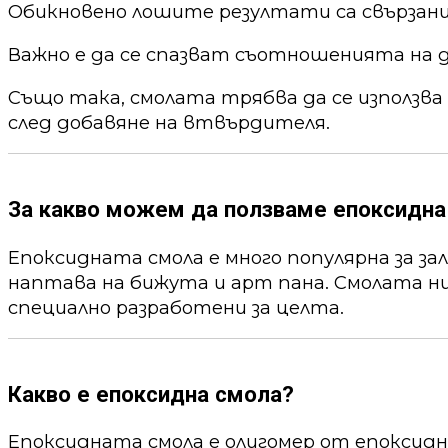
Обикновено лошите резултати са свързани
Важно е да се спазват съотношенията на 
Също така, смолата трябва да се използва
след добавяне на втвърдителя.
За какво можем да ползваме епоксидна
Епоксидната смола е много популярна за за
наптава на бижута и арт пана. Смолата ни
специално разработени за целта.
Какво е епоксидна смола?
Епоксидната смола е олигомер от епоксид