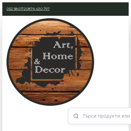
052 580172
0876 430 797