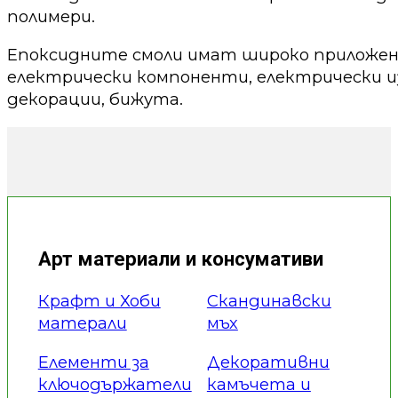
полимери.
Епоксидните смоли имат широко приложени
електрически компоненти, електрически из
декорации, бижута.
Арт материали и консумативи
Крафт и Хоби
Скандинавски
матерали
мъх
Елементи за
Декоративни
ключодържатели
камъчета и