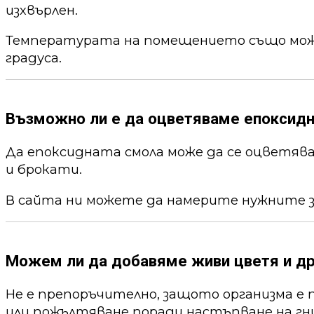
изхвърлен.
Температурата на помещението също може 
градуса.
Възможно ли е да оцветяваме епоксид
Да епоксидната смола може да се оцветя
и брокати.
В сайта ни можете да намерите нужните 
Можем ли да добавяме живи цветя и др
Не е препоръчително, защото организма е 
или пожълтяване поради настъпване на гни