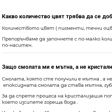
Какво количество цвят трябва да се до
Количеството цвят ( пигменти, течни оцв
Препоръчваме да започнете с по-малко кол
по-наситен.
Защо смолата ми е мътна, а не кристалн
Смолата, която сте получили е мътна , а н
епоксидната смолата да става мътна, губи
За да спрете процеса на кристализация по
което изсипете гореща вода .