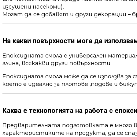
изсушени насекоми).
Могат да се добавят и други декорации – б
На какви повърхности мога да използва
Епоксидната смола е универсален материал,
глина, всякакви други повърхности.
Епоксидната смола може да се използва за 
което е идеално за плотове ,подове и бижу
Каква е технологията на работа с епокс
Предварителната подготовката е много ва
характеристиките на продукта, да се спа