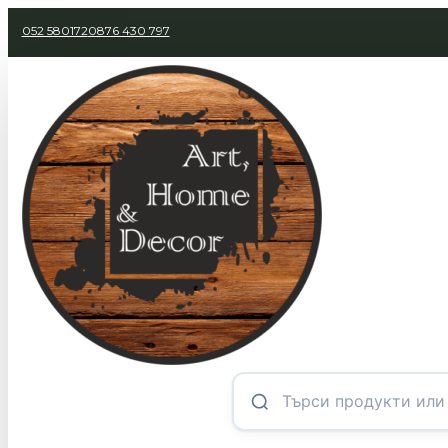
052 580172
0876 430 797