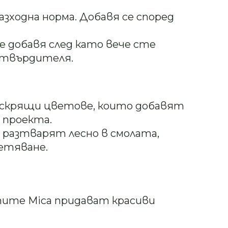
азходна норма. Добавя се според
е добавя след като вече сте
 втвърдителя.
 искрящи цветове, които добавят
 проекта.
 разтварят лесно в смолата,
етяване.
тите Mica придават красиви