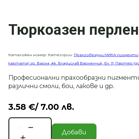
Тюркоазен перлен
Каталожен номер:
Категории:
Прахообразни МИКА пигменти
картата) гр. Варна, жк. Владислав Варненчик, бл. 11, Партер (
Професионални прахообразни пигменти
различни смоли, бои, лакове и др.
3.58
€
/ 7.00 лв.
количество
за
Добави
Тюркоазен