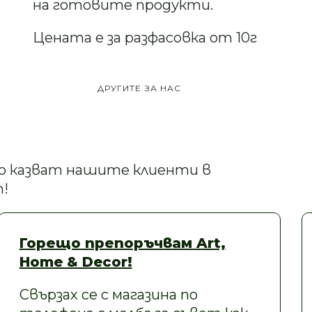
на готовите продукти.
Цената е за разфасовка от 10г
ДРУГИТЕ ЗА НАС
кво казват нашите клиенти в
!
Горещо препоръчвам Art,
Home & Decor!
Свързах се с магазина по