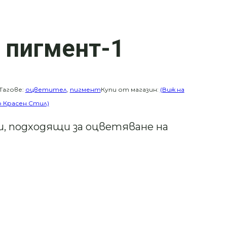
 пигмент-1
Тагове:
оцветител
,
пигмент
Купи от магазин:
(Виж на
до Красен Стил)
, подходящи за оцветяване на