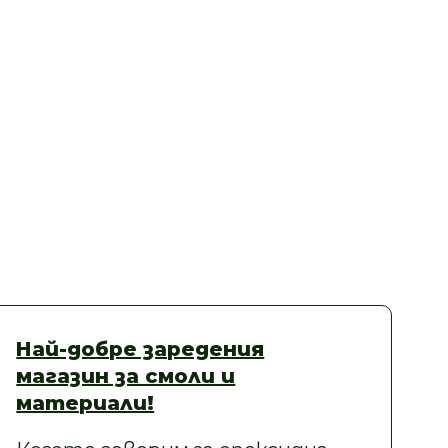
Най-добре заредения
магазин за смоли и
материали!