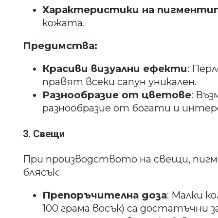
Характеристики на пигменти
кожата.
Предимства:
Красиви визуални ефекти
: Пер
правят всеки сапун уникален.
Разнообразие от цветове
: Въ
разнообразие от богати и интер
3. Свещи
При производството на свещи, пиг
блясък:
Препоръчителна доза
: Малки к
100 грама восък) са достатъчни 