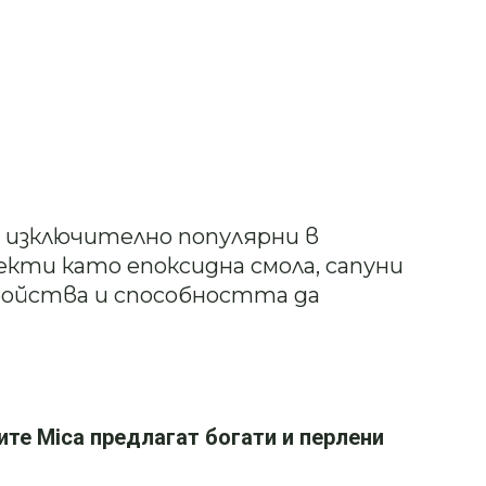
 изключително популярни в
кти като епоксидна смола, сапуни
войства и способността да
ите Mica предлагат богати и перлени