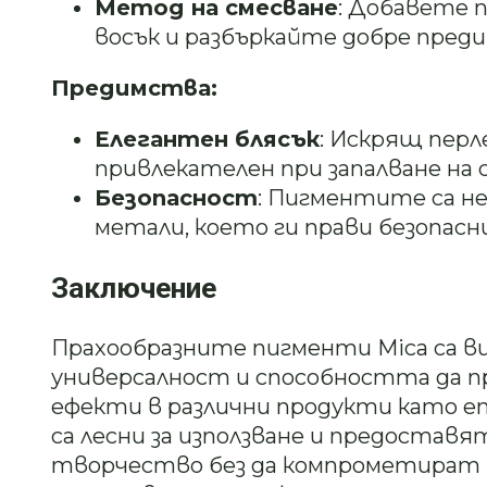
Метод на смесване
: Добавете 
восък и разбъркайте добре преди
Предимства:
Елегантен блясък
: Искрящ перл
привлекателен при запалване на
Безопасност
: Пигментите са н
метали, което ги прави безопасн
Заключение
Прахообразните пигменти Mica са в
универсалност и способността да п
ефекти в различни продукти като епо
са лесни за използване и предостав
творчество без да компрометират