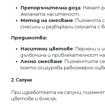
Препоръчителна доза
: Нямат р
желаната наситеност.
Метод на смесване
: Пигмента с
смесили и разбъркали смолата с
Предимства:
Наситени цветове
: Перлени и
дълбочина и привлекателност на
Лесно смесване
: Пигментите се
което осигурява равномерно оцв
2. Сапуни
При изработката на сапуни, пигмен
цветове и блясък: