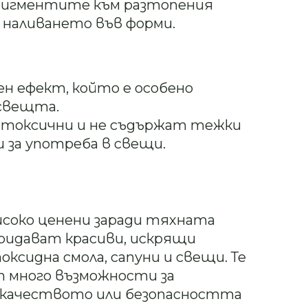
пигментите към разтопения
 наливането във форми.
ен ефект, който е особено
 свещта.
етоксични и не съдържат тежки
и за употреба в свещи.
исоко ценени заради тяхната
ридават красиви, искрящи
ксидна смола, сапуни и свещи. Те
ят много възможности за
 качеството или безопасността