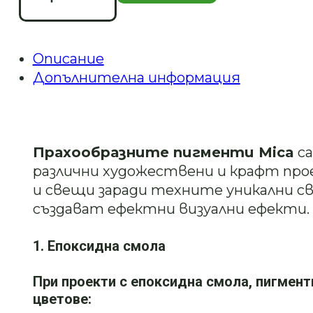
перлен
пигмент-1
Описание
Допълнителна информация
Прахообразните пигменти Mica
са
различни художествени и крафт прое
и свещи заради техните уникални с
създават ефектни визуални ефекти.
1. Епоксидна смола
При проекти с епоксидна смола, пигмент
цветове: