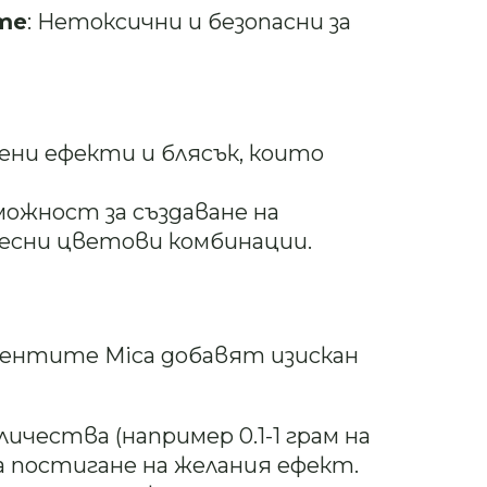
те
: Нетоксични и безопасни за
лени ефекти и блясък, които
зможност за създаване на
есни цветови комбинации.
ментите Mica добавят изискан
оличества (например 0.1-1 грам на
за постигане на желания ефект.