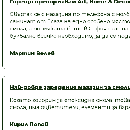
Горещо препоръчвам Art, Home & Decor
Свързах се с магазина по телефона с молб
ламинат от влага на едно особено място
смола, а поръчката беше в София още на
буквално всичко необходимо, за да се под
Мартин Велев
Най-добре заредения магазин за смол
Когато говорим за епоксидна смола, това
смола, има оцветители, елементи за вгра
Кирил Попов