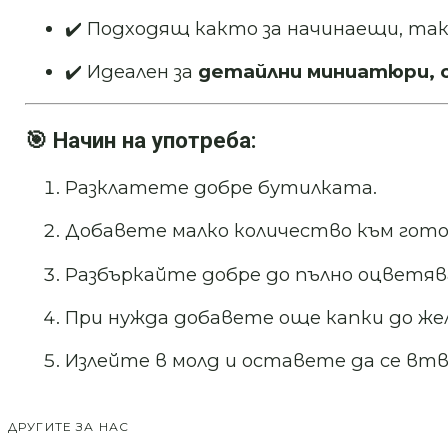
✔️ Подходящ както за начинаещи, так
✔️ Идеален за
детайлни миниатюри, с
🎯 Начин на употреба:
Разклатете добре бутилката.
Добавете малко количество към готов
Разбъркайте добре до пълно оцветяв
При нужда добавете още капки до же
Излейте в молд и оставете да се втв
ДРУГИТЕ ЗА НАС