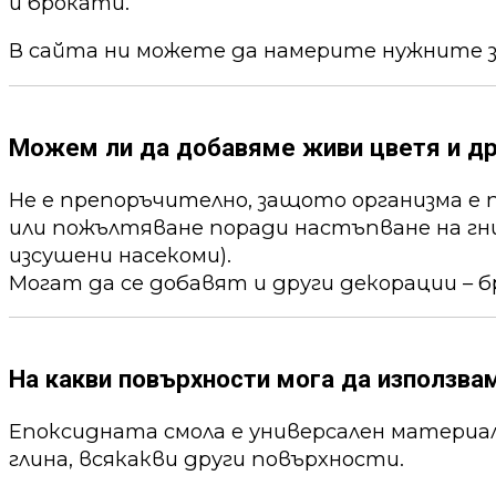
и брокати.
В сайта ни можете да намерите нужните 
Можем ли да добавяме живи цветя и др
Не е препоръчително, защото организма е 
или пожълтяване поради настъпване на гни
изсушени насекоми).
Могат да се добавят и други декорации – б
На какви повърхности мога да използва
Епоксидната смола е универсален материал,
глина, всякакви други повърхности.