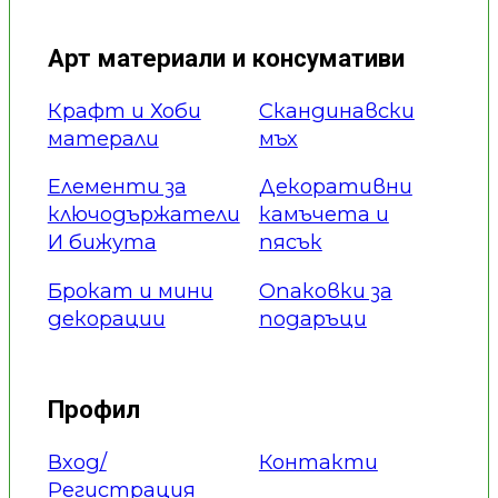
Арт материали и консумативи
Крафт и Хоби
Скандинавски
матерали
мъх
Елементи за
Декоративни
ключодържатели
камъчета и
И бижута
пясък
Брокат и мини
Опаковки за
декорации
подаръци
Профил
Вход/
Контакти
Регистрация