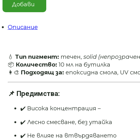
Red
Добави
(Динено
червено)-
течен
оцветител
Описание
💧
Тип пигмент:
течен,
solid (непрозраче
📦
Количество:
10 мл на бутилка
👩‍🎨
Подходящ за:
епоксидна смола, UV см
📌 Предимства:
✔️ Висока концентрация –
✔️ Лесно смесване, без утайка
✔️ Не влияе на втвърдяването