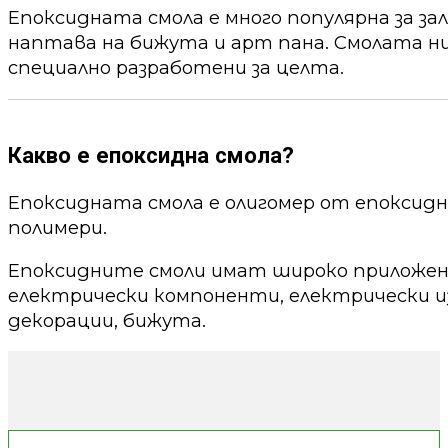
Епоксидната смола е много популярна за за
наптава на бижута и арт пана. Смолата ни
специално разработени за целта.
Какво е епоксидна смола?
Епоксидната смола е олигомер от епоксид
полимери.
Епоксидните смоли имат широко приложени
електрически компоненти, електрически из
декорации, бижута.