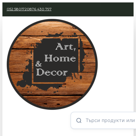
052 580172
0876 430 797