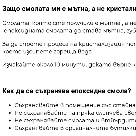
Защо смолата ми е мътна, а не кристалн
Смолата, която сте получили е мътна , а н
епоксидната смолата да става мътна, губи
За да спрете процеса на кристализация по
което изсипете гореща вода .
Изчакайте около 10 минути, докато върне к
Как да се съхранява епоксидна смола?
Съхранявайте в помещение със стайна
Не съхранявайте на пряка слънчева све
Не съхранявайте смолата и втвърдител
Съхранявайте в оригиналните бутилки