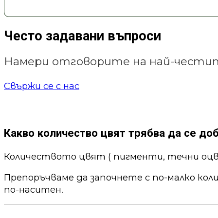
Често задавани въпроси
Намери отговорите на най-честит
Свържи се с нас
Какво количество цвят трябва да се до
Количеството цвят ( пигменти, течни оцв
Препоръчваме да започнете с по-малко кол
по-наситен.