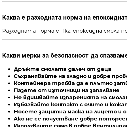
Каква е разходната норма на епоксидна
Разходната норма е : 1кг. епоксидна смола пок
Какви мерки за безопасност да спазвам
Дръжте смолата далеч от деца
Съхранявайте на хладно и добре про
Контейнера трябва да е плътно зат
Пазете от източници на запалване
Не вдишвайте изпаренията на смол
Избягвайте контакт с очите и кожа
Носете защитна маска на лицето и о
Ако не се почустване добре потърс
Използвайте само в добре вентилира