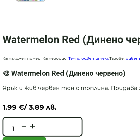
Watermelon Red (Динено че
Каталожен номер:
Категории:
Течни оцветители
Тагове:
оцвет
🎨
Watermelon Red (Динено червено)
Ярък и жив червен тон с топлина. Придава 
1.99
€
/ 3.89 лв.
количество
за
Watermelon