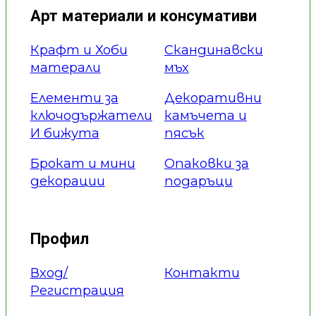
Арт материали и консумативи
Крафт и Хоби
Скандинавски
матерали
мъх
Елементи за
Декоративни
ключодържатели
камъчета и
И бижута
пясък
Брокат и мини
Опаковки за
декорации
подаръци
Профил
Вход/
Контакти
Регистрация