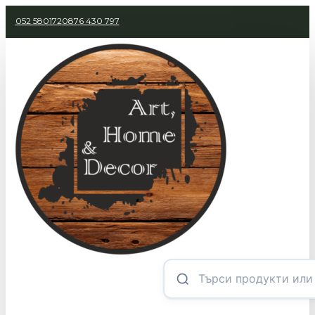
052 580172
0876 430 797